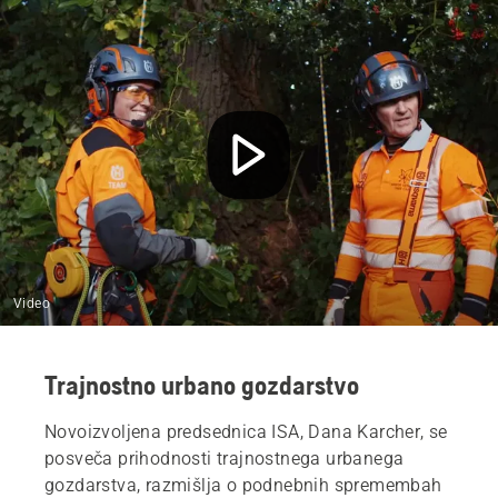
Video
Trajnostno urbano gozdarstvo
Novoizvoljena predsednica ISA, Dana Karcher, se
posveča prihodnosti trajnostnega urbanega
gozdarstva, razmišlja o podnebnih spremembah