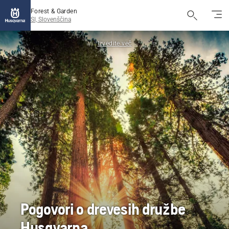
Forest & Garden
SI, Slovenščina
Izvedite več
Pogovori o drevesih družbe
Husqvarna