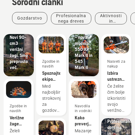
Sorodni članki
Profesionalna
Aktivnosti
Gozdarstvo
Izdelki in
nega dreves
in
Izdelki in
inovacije
dogodki
#NEWCHAINSAWGENERATION
inovacije
Novi 90-
– nova
cm3
modela
verižni
550 XP®
žagi. Smo
Mark II in
preprosto
545
Zgodbe in
Nasveti za
navdih
nakup
več.
Mark II
Spoznajte
Izbira
ekipo
ustrezne
Husqvarna
verige za
Med
Če želite
H-Team
verižno
najboljšimi
čim bolje
– naše
žago:
strokovnjaki
izkoristiti
najzahtevnejše
Nekaj
za
svojo
Zgodbe in
Navodila
uporabnike
nasvetov
gozdove
verižno
navdih
in vodniki
Rešitve
in parke
žago, je
Verižne
Kako
Profesionalna
na svetu
pomembno,
žage
preverjamo,
oprema
smo
da
Husqvarna
ali
Želeli
Mazanje
in
skrbno
izberete