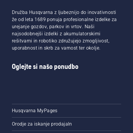
nivo olja.
bencinski
Zaženite
verižni
Družba Husqvarna z ljubeznijo do inovativnosti
verižno
žagi s
že od leta 1689 ponuja profesionalne izdelke za
žago in
prostornino
urejanje gozdov, parkov in vrtov. Naši
se
40 cm3,
prepričajte,
najsodobnejši izdelki z akumulatorskimi
Husqvarna
da je
rešitvami in robotiko združujejo zmogljivost,
540 XP®
zavora
Mark III
uporabnost in skrb za varnost ter okolje.
verige
in
izključena.
Husqvarna
Priganjajte
T540
Oglejte si našo ponudbo
motor
XP®
verižne
Mark III.
žage
nekaj
centimetrov
stran od
debla
drevesa.
Husqvarna MyPages
Olje na
deblu
Orodje za iskanje prodajaln
kaže, da