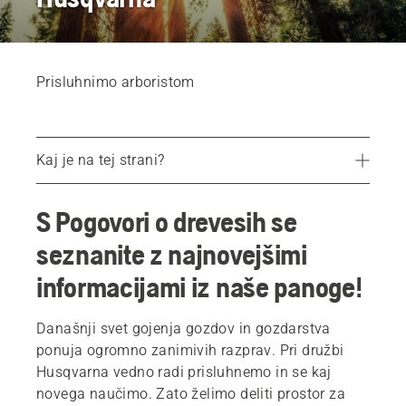
Prisluhnimo arboristom
Kaj je na tej strani?
Učinkovitost pri delu z drevesi
S Pogovori o drevesih se
Trajnostno urbano gozdarstvo
seznanite z najnovejšimi
Vzpostavitev varnostne miselnosti
informacijami iz naše panoge!
Današnji svet gojenja gozdov in gozdarstva
ponuja ogromno zanimivih razprav. Pri družbi
Husqvarna vedno radi prisluhnemo in se kaj
novega naučimo. Zato želimo deliti prostor za