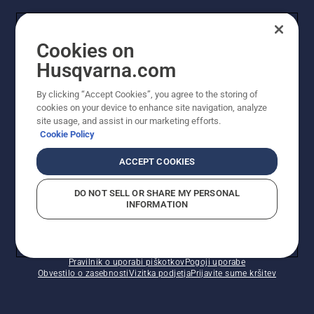
UPORABNIK
Cookies on
Husqvarna.com
PROFESIONALNI UPORABNIK
By clicking “Accept Cookies”, you agree to the storing of
cookies on your device to enhance site navigation, analyze
site usage, and assist in our marketing efforts.
Cookie Policy
ACCEPT COOKIES
DO NOT SELL OR SHARE MY PERSONAL
INFORMATION
© Husqvarna AB (obj). Vse pravice pridržane. Prikazane
so priporočene maloprodajne cene.
Pravilnik o uporabi piškotkov
Pogoji uporabe
Obvestilo o zasebnosti
Vizitka podjetja
Prijavite sume kršitev