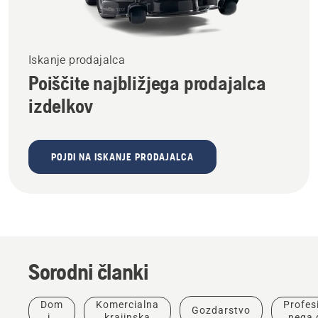
Iskanje prodajalca
Poiščite najbližjega prodajalca
izdelkov
POJDI NA ISKANJE PRODAJALCA
Sorodni članki
Izdelki in
Dom
Komercialna
Profes
Gozdarstvo
inovacije
in
krajinska
nega 