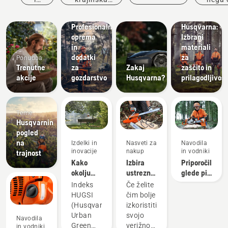
Zaščitna
vrt
dela
oblačila
Rešitve
Profesionalna
Husqvarna:
oprema
Izbrani
in
materiali
dodatki
za
Ponudba
Trenutne
za
Zakaj
zaščito in
akcije
gozdarstvo
Husqvarna?
prilagodljivost
Teme
Husqvarnin
pogled
na
Izdelki in
Nasveti za
Navodila
inovacije
nakup
in vodniki
trajnost
Kako
Izbira
Priporočila
okolju
ustrezne
glede pil
prijazna
verige za
in
Indeks
Če želite
so mesta
verižno
brusilnih
HUGSI
čim bolje
sveta?
žago:
naprav
(Husqvarna
izkoristiti
Nekaj
Urban
svojo
Navodila
nasvetov
Green
verižno
in vodniki