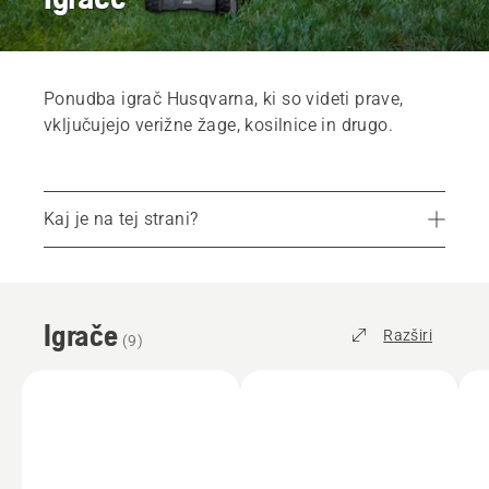
Ponudba igrač Husqvarna, ki so videti prave,
vključujejo verižne žage, kosilnice in drugo.
Kaj je na tej strani?
Poiščite svojega najbližjega prodajalca
Igrače
Razširi
(
9
)