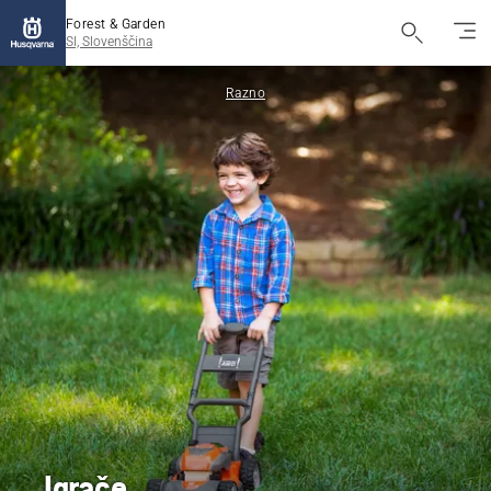
Forest & Garden
SI, Slovenščina
Razno
Igrače