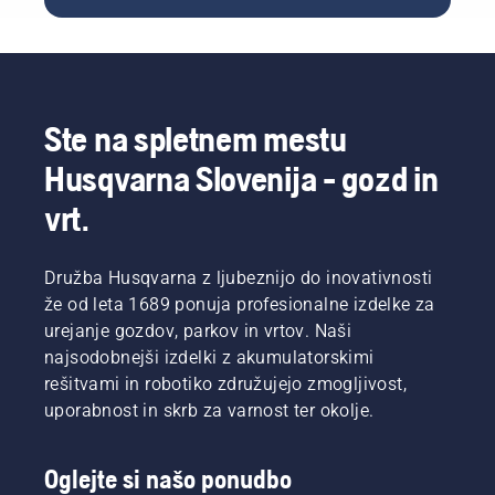
ki lahko
in
z roko ali
zmanjšajo
izboljšati
po
funkcionalnost
tako rast
potrebi
zaščitnih
kot tudi
uporabite
plasti.
vzdrževanje
izvijač.
zelenih
Ste na spletnem mestu
površin v
urbanih
Husqvarna Slovenija - gozd in
območjih.
vrt.
Družba Husqvarna z ljubeznijo do inovativnosti
že od leta 1689 ponuja profesionalne izdelke za
urejanje gozdov, parkov in vrtov. Naši
najsodobnejši izdelki z akumulatorskimi
rešitvami in robotiko združujejo zmogljivost,
uporabnost in skrb za varnost ter okolje.
Oglejte si našo ponudbo