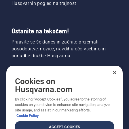
Husqvarnin pogled na trajnost
Ostanite na tekočem!
Prijavite se še danes in začnite prejemati
posodobitve, novice, navdihujočo vsebino in
ponudbe družbe Husqvarna.
UPORABNIK
Cookies on
Husqvarna.com
PROFESIONALNI UPORABNIK
By clicking “Accept Cookies”, you agree to the storing of
cookies on your device to enhance site navigation, analyze
site usage, and assist in our marketing efforts.
Cookie Policy
ACCEPT COOKIES