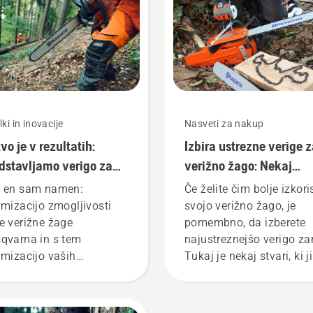
bil čim boljši rezultat za
vas.
lki in inovacije
Nasveti za nakup
tvo je v rezultatih:
Izbira ustrezne verige 
dstavljamo verigo za
verižno žago: Nekaj
ižne žage Husqvarna
nasvetov
 en sam namen:
Če želite čim bolje izkoris
CUT®
imizacijo zmogljivosti
svojo verižno žago, je
e verižne žage
pomembno, da izberete
qvarna in s tem
najustreznejšo verigo za
imizacijo vaših
Tukaj je nekaj stvari, ki ji
ultatov. Kako deluje
treba upoštevati.