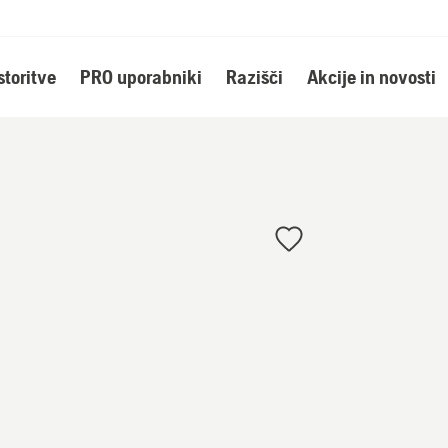
storitve
PRO uporabniki
Razišči
Akcije in novosti