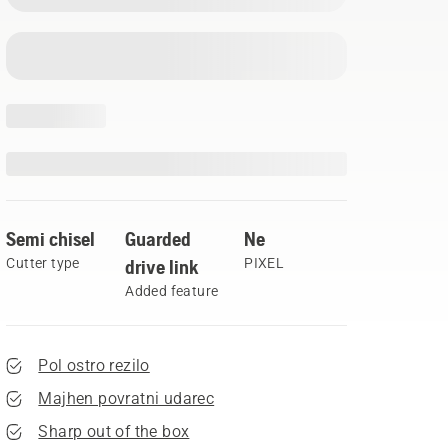
Semi chisel
Guarded
Ne
Cutter type
drive link
PIXEL
Added feature
Pol ostro rezilo
Majhen povratni udarec
Sharp out of the box