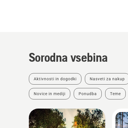
Sorodna vsebina
Aktivnosti in dogodki
Nasveti za nakup
Novice in mediji
Ponudba
Teme