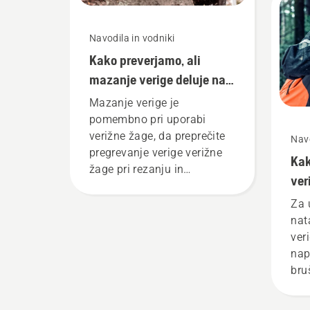
Navodila in vodniki
Kako preverjamo, ali
mazanje verige deluje na
verižni žagi
Mazanje verige je
pomembno pri uporabi
verižne žage, da preprečite
Navo
pregrevanje verige verižne
Kak
žage pri rezanju in
ver
zagotovite, da se brez trenja
premika vzdolž meča. To
Za 
podaljša življenjsko dobo
nat
meča in verige. Sledite
ver
navodilom v tem kratkem
nap
videoposnetku, če želite
bru
izvedeti, kako preveriti, ali
ver
sistem mazanja verige
eno