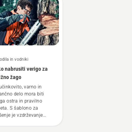
dila in vodniki
o nabrusiti verigo za
ižno žago
učinkovito, varno in
ančno delo mora biti
iga ostra in pravilno
eta. S šablono za
šenje je vzdrževanje
ige v dobrem stanju
stavnejše.