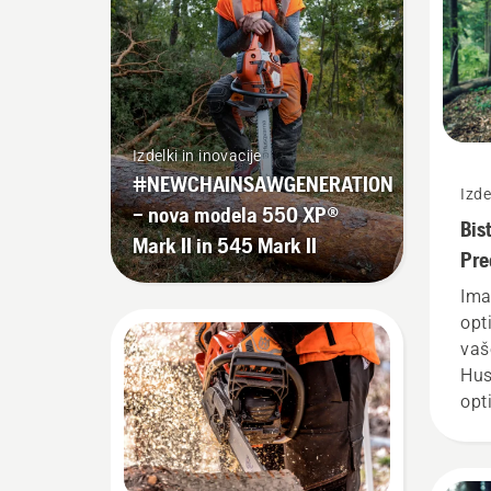
Izdelki in inovacije
#NEWCHAINSAWGENERATION
Izde
– nova modela 550 XP®
Bis
Mark II in 545 Mark II
Pre
ver
Ima
X-
opt
vaš
Hus
opt
rez