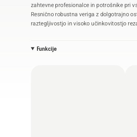
zahtevne profesionalce in potrošnike pri v
Resnično robustna veriga z dolgotrajno ost
raztegljivostjo in visoko učinkovitostjo re
proizvodnja boljša kot kdaj koli prej.
Funkcije