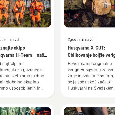
dbe in navdih
Zgodbe in navdih
znajte ekipo
Husqvarna X-CUT:
qvarna H-Team – naše
Oblikovanje boljše veri
zahtevnejše
za žago
 najboljšimi
Prvič imamo originalne
rabnike
okovnjaki za gozdove in
verige Husqvarna za ver
ke na svetu smo skrbno
žage in izdelane so tam, 
rali globalno skupino
se je vse nekoč začelo –
emno usposobljenih in
Huskvarni na Švedskem.
jenih ambasadorjev. To
Vas zanima, zakaj? Zgo
naša ekipa H-team. So
se dejansko začne na
i naši najzahtevnejši
koncu. Najpomembnejši c
rabniki.
naših raziskav in razvoja