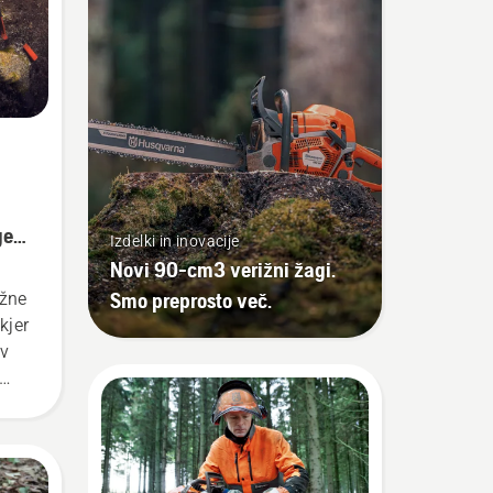
ge
Izdelki in inovacije
Novi 90-cm3 verižni žagi.
Smo preprosto več.
ižne
kjer
 v
dba
ilj
 je