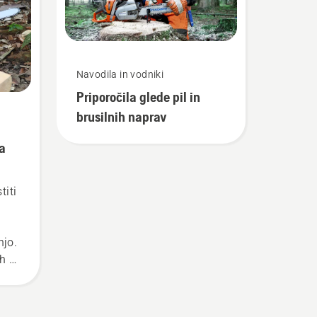
Navodila in vodniki
Priporočila glede pil in
brusilnih naprav
za
titi
njo.
h je