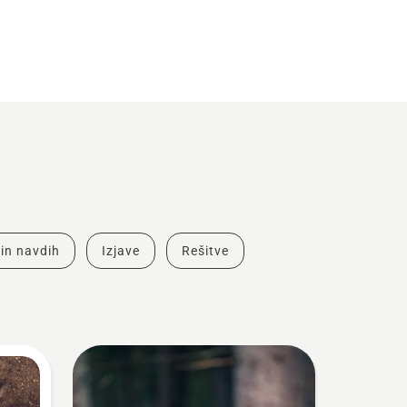
in navdih
Izjave
Rešitve