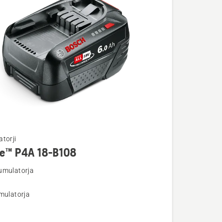
torji
re™ P4A 18-B108
umulatorja
osti
mulatorja