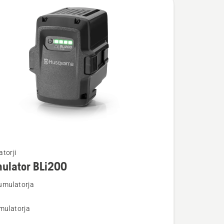
torji
ulator BLi200
umulatorja
osti
mulatorja
tor