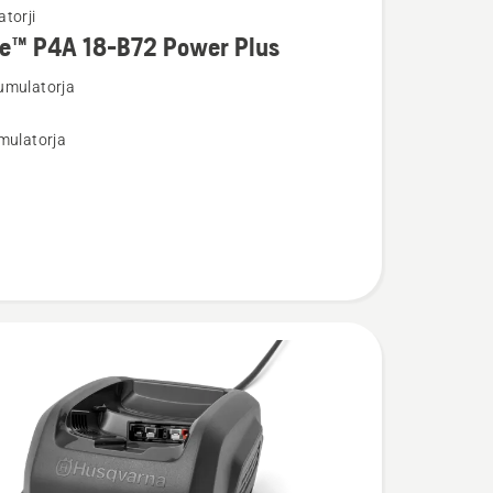
torji
re™ P4A 18-B72 Power Plus
umulatorja
osti
mulatorja