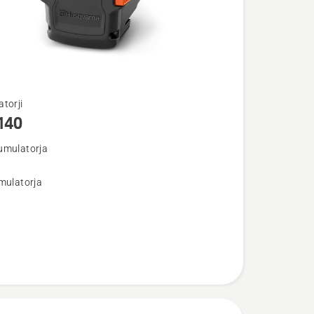
torji
140
umulatorja
osti
mulatorja