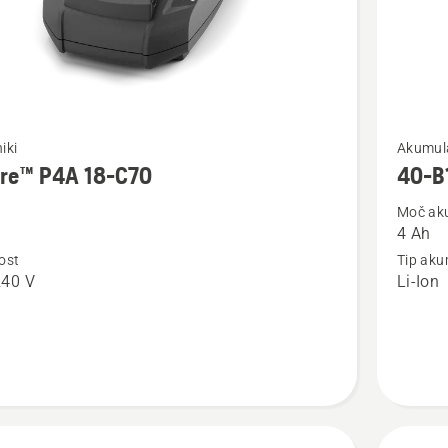
Oglejte
iki
Akumula
si
ire™ P4A 18-C70
40-B
več
Moč ak
nosti
podrobn
4 Ah
o
ost
Tip aku
™
40-
240 V
Li-Ion
B140