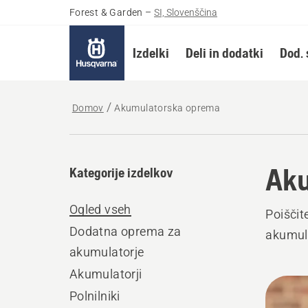
Forest & Garden
–
SI, Slovenščina
Izdelki
Deli in dodatki
Dod. 
Domov
Akumulatorska oprema
Aku
Kategorije izdelkov
Ogled vseh
Poiščit
Dodatna oprema za
akumula
akumulatorje
Akumulatorji
Prika
Polnilniki