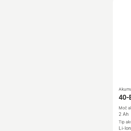
Oglejte
Akumu
si
40-
več
Moč a
podrob
2 Ah
o
Tip a
40-
Li-Io