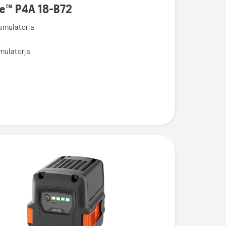
re™ P4A 18-B72
umulatorja
osti
mulatorja