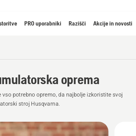
storitve
PRO uporabniki
Razišči
Akcije in novosti
mulatorska oprema
e vso potrebno opremo, da najbolje izkoristite svoj
torski stroj Husqvarna.
ži