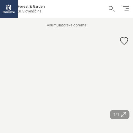
Forest & Garden
SI, Slovenščina
Akumulatorska oprema
1/1