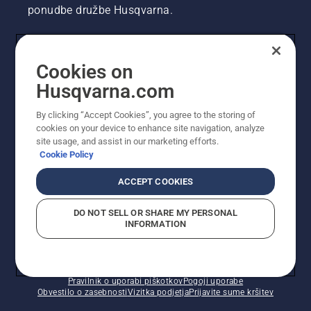
ponudbe družbe Husqvarna.
UPORABNIK
Cookies on
Husqvarna.com
PROFESIONALNI UPORABNIK
By clicking “Accept Cookies”, you agree to the storing of
cookies on your device to enhance site navigation, analyze
site usage, and assist in our marketing efforts.
Cookie Policy
ACCEPT COOKIES
DO NOT SELL OR SHARE MY PERSONAL
INFORMATION
© Husqvarna AB (obj). Vse pravice pridržane. Prikazane
so priporočene maloprodajne cene.
Pravilnik o uporabi piškotkov
Pogoji uporabe
Obvestilo o zasebnosti
Vizitka podjetja
Prijavite sume kršitev