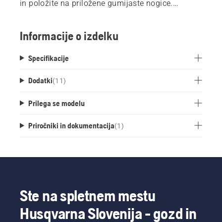
in položite na priložene gumijaste nogice.
Kabelska povezava 8 v 1 potrebuje za napajanje
le eno stensko vtičnico. Izdelek ne vključuje
Informacije o izdelku
polnilcev in akumulatorjev.
Specifikacije
Dodatki
(
11
)
Prilega se modelu
Priročniki in dokumentacija
(
1
)
Ste na spletnem mestu
Husqvarna Slovenija - gozd in