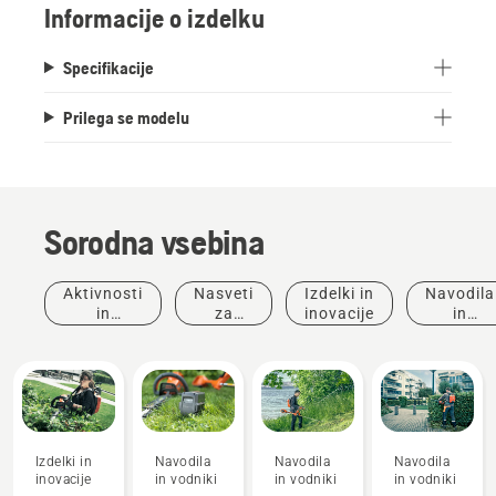
Informacije o izdelku
živo mejo.
Specifikacije
Prilega se modelu
Sorodna vsebina
Aktivnosti
Nasveti
Izdelki in
Navodila
in
za
inovacije
in
dogodki
nakup
vodniki
Izdelki in
Navodila
Navodila
Navodila
inovacije
in vodniki
in vodniki
in vodniki