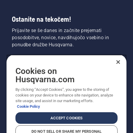
Ostanite na tekočem!
Prijavite se še danes in začnite prejemati
posodobitve, novice, navdihujočo vsebino in
ponudbe družbe Husqvarna.
UPORABNIK
Cookies on
Husqvarna.com
PROFESIONALNI UPORABNIK
By clicking “Accept Cookies”, you agree to the storing of
cookies on your device to enhance site navigation, analyze
site usage, and assist in our marketing efforts.
Cookie Policy
ACCEPT COOKIES
DO NOT SELL OR SHARE MY PERSONAL