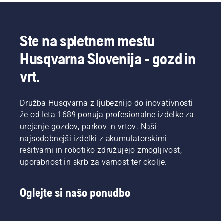
dvignili
Uporabnik
nahrbtno
na
tako
baterijo
povsem
ohranja
bo delo
novo
zmogljivost
udobnejše
Ste na spletnem mestu
raven,"
baterije
in manj
pove
med
naporno,
Husqvarna Slovenija - gozd in
Johan
nezahtevno
zato
Svennung,
košnjo
boste
vrt.
produktni
trave.
lahko
vodja
Način
delali
oddelka
varčevanja
dlje in
Družba Husqvarna z ljubeznijo do inovativnosti
za
savE
brez
že od leta 1689 ponuja profesionalne izdelke za
električno
preprosto
premorov.
urejanje gozdov, parkov in vrtov. Naši
in
vklopite
najsodobnejši izdelki z akumulatorskimi
baterijsko
in
ročno
rešitvami in robotiko združujejo zmogljivost,
izklopite
orodje v
s
uporabnost in skrb za varnost ter okolje.
družbi
pritiskom
Husqvarna.
gumba
na
Oglejte si našo ponudbo
baterijskem
obrezovalniku.