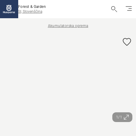
Forest & Garden
SI, Slovenščina
Akumulatorska oprema
1/1