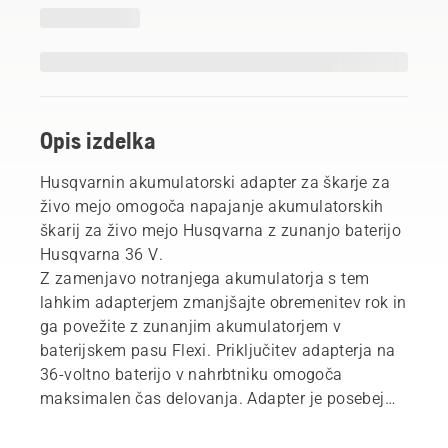
Opis izdelka
Husqvarnin akumulatorski adapter za škarje za
živo mejo omogoča napajanje akumulatorskih
škarij za živo mejo Husqvarna z zunanjo baterijo
Husqvarna 36 V.
Z zamenjavo notranjega akumulatorja s tem
lahkim adapterjem zmanjšajte obremenitev rok in
ga povežite z zunanjim akumulatorjem v
baterijskem pasu Flexi. Priključitev adapterja na
36-voltno baterijo v nahrbtniku omogoča
maksimalen čas delovanja. Adapter je posebej
zasnovan tako, da zagotavlja gladko in
nemoteno povezavo z baterijskim rezalnikom za