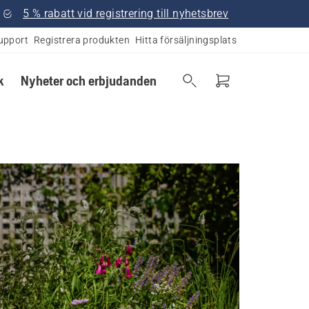
5 % rabatt vid registrering till nyhetsbrev
upport
Registrera produkten
Hitta försäljningsplats
k
Nyheter och erbjudanden