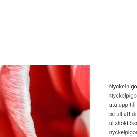
Nyckelpigo
Nyckelpigor
äta upp til
se till att
ullsköldlös
nyckelpigo