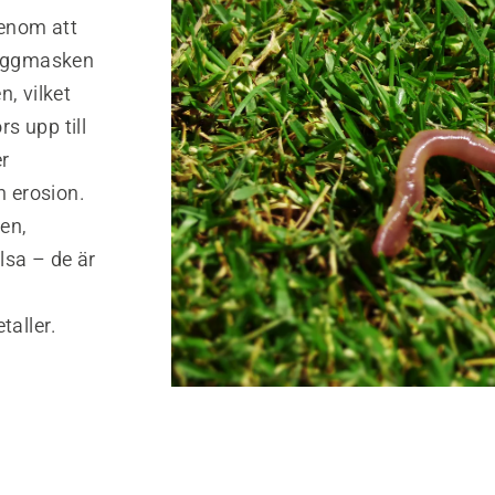
Genom att
 daggmasken
, vilket
s upp till
er
 erosion.
en,
lsa – de är
aller.