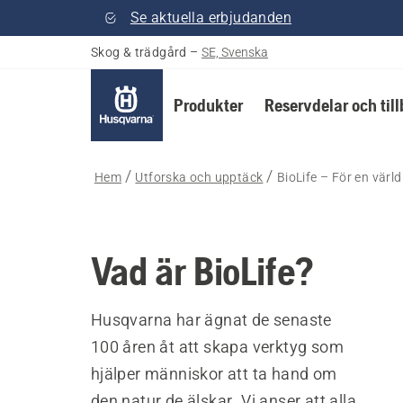
Se aktuella erbjudanden
Skog & trädgård
–
SE, Svenska
Produkter
Reservdelar och til
Hem
Utforska och upptäck
BioLife – För en värl
Vad är BioLife?
Husqvarna har ägnat de senaste
100 åren åt att skapa verktyg som
hjälper människor att ta hand om
den natur de älskar. Vi anser att alla