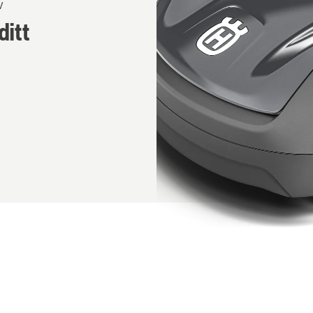
v
ditt