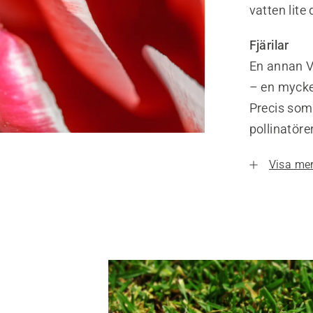
vatten lite
Fjärilar
En annan VI
– en mycket
Precis som 
pollinatöre
Visa me