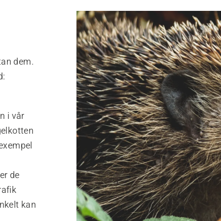
tan dem.
d:
n i vår
gelkotten
 exempel
er de
rafik
nkelt kan