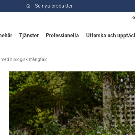
Se nya produkter
S
lbehör
Tjänster
Professionella
Utforska och upptäc
d med biologisk mångfald