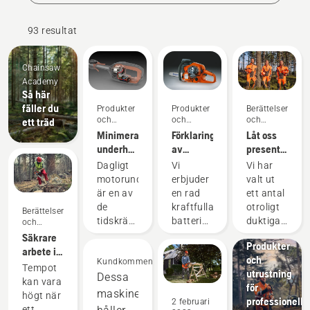
93 resultat
Chainsaw
Academy
Så här
fäller du
Produkter
Produkter
Berättelser
och
och
och
ett träd
innovationer
innovationer
inspiration
Minimera
Förklaring
Låt oss
underhållet
av
presentera
av
Husqvarnas
Husqvarnas
Dagligt
Vi
Vi har
elutrustning
X-Torq®-
H-Team
motorunderhåll
erbjuder
valt ut
med
motor
– våra
är en av
en rad
ett antal
batteridrivna
mest
de
kraftfulla
otroligt
Berättelser
verktyg
krävande
tidskrävande
batteridrivna
duktiga
och
användare
inspiration
Lösningar
uppgifter
maskiner.
och
Säkrare
Produkter
som kan
Men för
respekterade
arbete i
och
störa
Kundkommentarer
riktigt
ambassadöre
snabbt
Tempot
utrustning
arbetet.
Dessa
krävande
bland
tempo
kan vara
för
Med
uppgifter
världens
vid
maskiner
högt när
professionellt
2 februari
batteridrivna
behöver
främsta
kraftledningar
ett