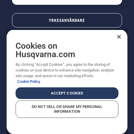
YRKESANVÄNDARE
Cookies on
Husqvarna.com
By clicking “Accept Cookies”, you agree to the storing of
cookies on your device to enhance site navigation, analyze
site usage, and assist in our marketing efforts.
Cookie Policy
© Husqvarna AB (publ). All rights reserved. Priserna
som visas är rekommenderade cirkapriser. Alla angivna
ACCEPT COOKIES
priser är rekommenderade försäljningspriser (inkl.
moms) om inte produkten är tillgänglig för direkt köp.
DO NOT SELL OR SHARE MY PERSONAL
Cookiepolicy
Användningsvillkor
Sekretessmeddelande
INFORMATION
Företagsinformation
Rapportera misstänkta överträdelser