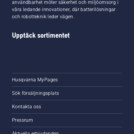
kolleger
användbarhet möter säkerhet och miljöomsorg i
arbetar
våra ledande innovationer, där batterilösningar
smartare.
och robotteknik leder vägen.
De har
bättre
arbetsteknik
Upptäck sortimentet
och
arbetar
säkrare
och mer
ergonomiskt.
Husqvarna MyPages
Sök försäljningsplats
Kontakta oss
Pressrum
Aktuella erbjudanden