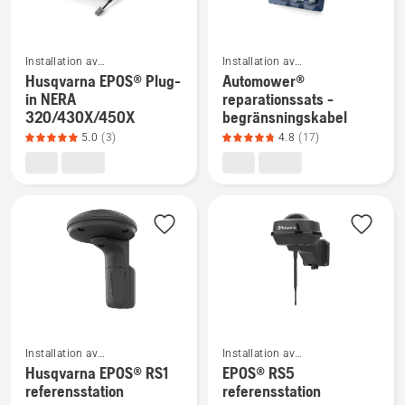
5
av
5
Se
Se
Installation av
Installation av
mer
mer
robotgräsklippare
robotgräsklippare
Husqvarna EPOS® Plug-
Automower®
information
information
in NERA
reparationssats -
320/430X/450X
begränsningskabel
om
om
5.0
(3)
4.8
(17)
Husqvarna
Automower®
EPOS®
reparationssats
Plug-
-
in
begränsningskabel,
NERA
produktbetyg
320/430X/450X,
4.8
produktbetyg
av
5
5
av
5
Se
Se
Installation av
Installation av
mer
mer
robotgräsklippare
robotgräsklippare
Husqvarna EPOS® RS1
EPOS® RS5
information
information
referensstation
referensstation
om
om