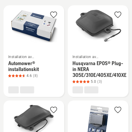
Alla
produkter
Se
Se
Installation av
Installation av
mer
mer
robotgräsklippare
robotgräsklippare
Automower®
Husqvarna EPOS® Plug-
information
information
installationskit
in NERA
305E/310E/405XE/410XE
om
om
4.6
(8)
5.0
(3)
Automower®
Husqvarna
installationskit,
EPOS®
produktbetyg
Plug-
4.6
in
av
NERA
5
305E/310E/405XE/410XE,
produktbetyg