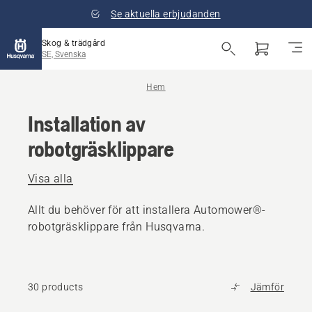
Se aktuella erbjudanden
Skog & trädgård
SE, Svenska
Hem
Installation av
robotgräsklippare
Visa alla
Allt du behöver för att installera Automower®-
robotgräsklippare från Husqvarna.
30 products
Jämför