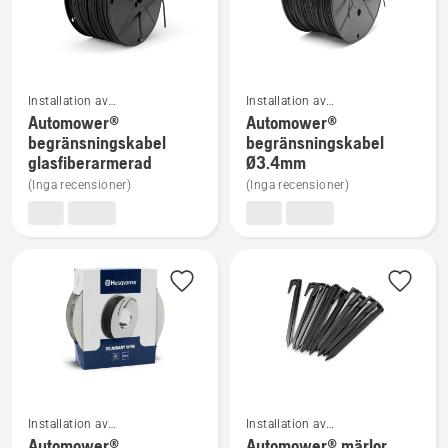
5
Se
Se
Installation av
Installation av
mer
mer
robotgräsklippare
robotgräsklippare
Automower®
Automower®
information
information
begränsningskabel
begränsningskabel
glasfiberarmerad
Ø3.4mm
om
om
(Inga recensioner)
(Inga recensioner)
Automower®
Automower®
begränsningskabel
begränsningskabel
glasfiberarmerad
Ø3.4mm
Se
Se
Installation av
Installation av
mer
mer
robotgräsklippare
robotgräsklippare
Automower®
Automower® märlor