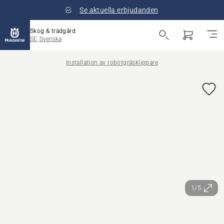
Se aktuella erbjudanden
Skog & trädgård
SE, Svenska
Installation av robotgräsklippare
1/5