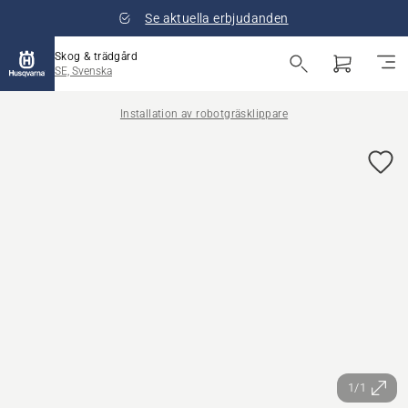
Se aktuella erbjudanden
Skog & trädgård
SE, Svenska
Installation av robotgräsklippare
1/1