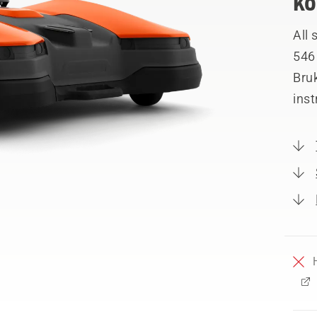
ko
All
546
Bruk
ins