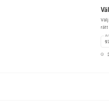
Vä
Välj
rätt
Ar