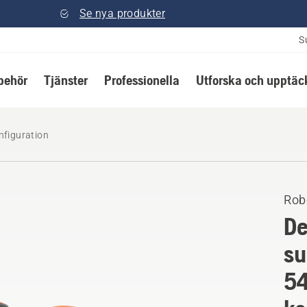
Se nya produkter
S
lbehör
Tjänster
Professionella
Utforska och upptäc
figuration
Rob
De
su
54