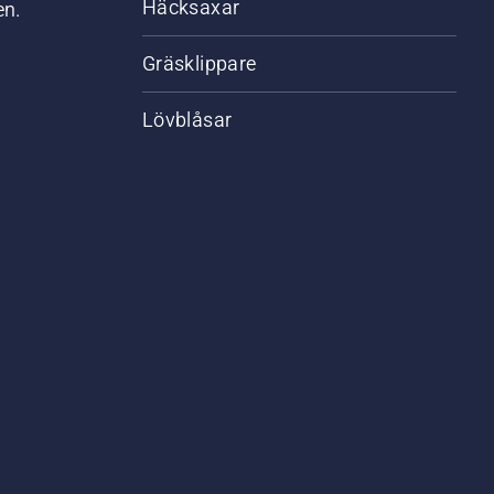
Häcksaxar
en.
Gräsklippare
Lövblåsar
,