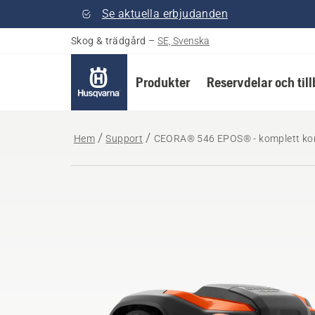
Se aktuella erbjudanden
Skog & trädgård
–
SE, Svenska
Produkter
Reservdelar och til
Hem
Support
CEORA® 546 EPOS® - komplett kon