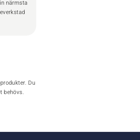
din närmsta
ceverkstad
-produkter. Du
et behövs.