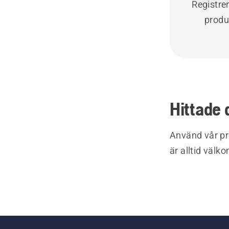
Registre
produ
Hittade 
Använd vår pr
är alltid välk