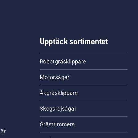
Upptäck sortimentet
Robotgräsklippare
Motorsågar
Åkgräsklippare
Skogsröjsågar
Grästrimmers
där