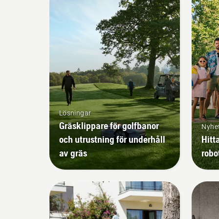
Lösningar
Gräsklippare för golfbanor
Nyhe
och utrustning för underhåll
Hitt
av gräs
robo