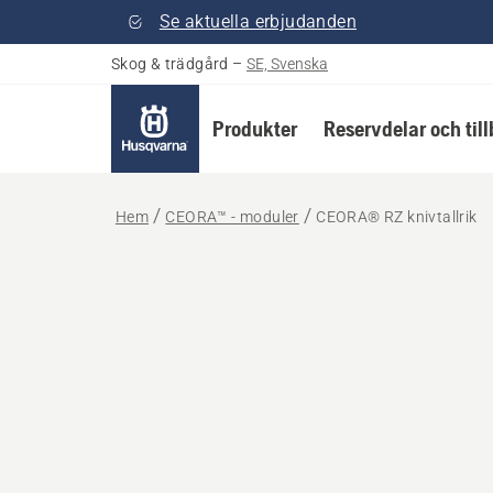
Se aktuella erbjudanden
Skog & trädgård
–
SE, Svenska
Produkter
Reservdelar och til
Hem
CEORA™ - moduler
CEORA® RZ knivtallrik