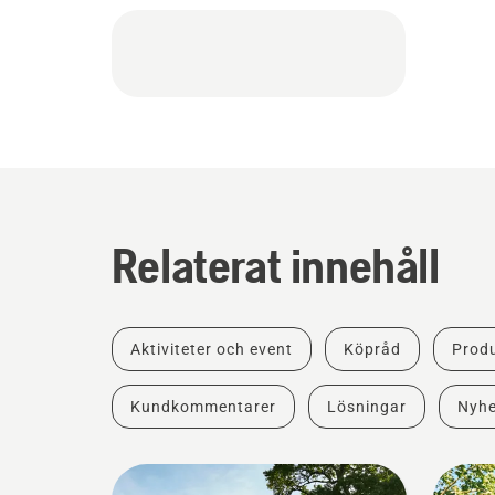
Relaterat innehåll
Aktiviteter och event
Köpråd
Produ
Kundkommentarer
Lösningar
Nyhe