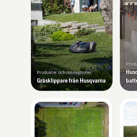
Produ
Husq
Produkter och innovationer
Gräsklippare från Husqvarna
batt