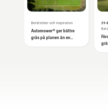
Berättelser och inspiration
29 
Berä
Automower® ger bättre
För
gräs på planen än en
grä
konventionell
gre
rotorgräsklippare