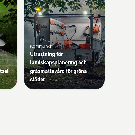
Kommuner
Utrustning för
landskapsplanering och
tsel
gräsmattevård för gröna
städer