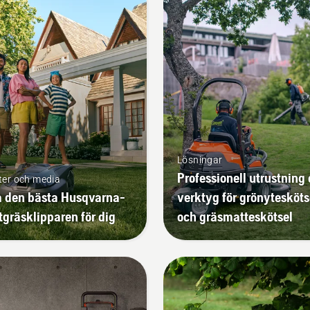
Lösningar
Professionell utrustning
ter och media
a den bästa Husqvarna-
verktyg för grönytesköts
tgräsklipparen för dig
och gräsmatteskötsel