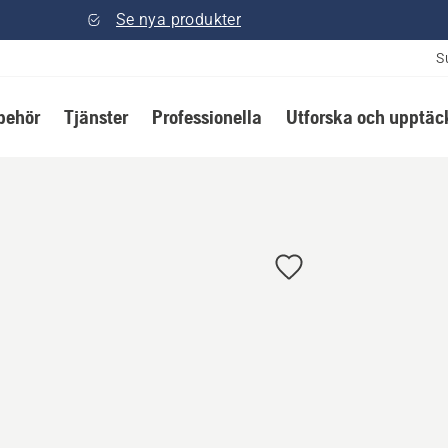
Se nya produkter
S
lbehör
Tjänster
Professionella
Utforska och upptäc