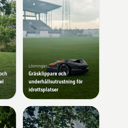
Lösningar
 och
Gräsklippare och
el
underhållsutrustning för
idrottsplatser