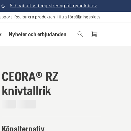
5 % rabatt vid registrering till nyhetsbrev
upport
Registrera produkten
Hitta försäljningsplats
k
Nyheter och erbjudanden
CEORA® RZ
knivtallrik
Köpalternativ