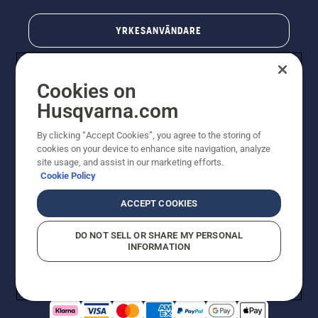
YRKESANVÄNDARE
Cookies on
Husqvarna.com
By clicking “Accept Cookies”, you agree to the storing of
cookies on your device to enhance site navigation, analyze
site usage, and assist in our marketing efforts.
Cookie Policy
© Husqvarna AB (publ). All rights reserved. Priserna
som visas är rekommenderade cirkapriser. Alla angivna
ACCEPT COOKIES
priser är rekommenderade försäljningspriser (inkl.
moms) om inte produkten är tillgänglig för direkt köp.
DO NOT SELL OR SHARE MY PERSONAL
Cookiepolicy
Användningsvillkor
Sekretessmeddelande
INFORMATION
Företagsinformation
Rapportera misstänkta överträdelser