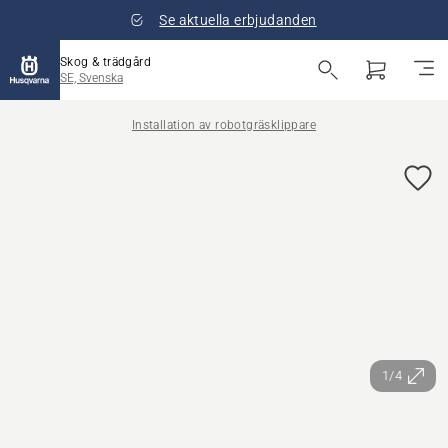
Se aktuella erbjudanden
Skog & trädgård
SE, Svenska
Installation av robotgräsklippare
1/4