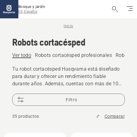
Bosque y jardín
ES, Español
Inicio
Robots cortacésped
Ver todo
Robots cortacésped profesionales
Robots co
Tu robot cortacésped Husqvarna está diseñado
para durar y ofrecer un rendimiento fiable
durante años. Además, cuentas con más de 10
años de disponibilidad en repuestos y el respaldo
de una red global de 25 000 distribuidores,
Filtro
siempre listos para ayudarte cuando lo necesites.
35 productos
Comparar
Todos