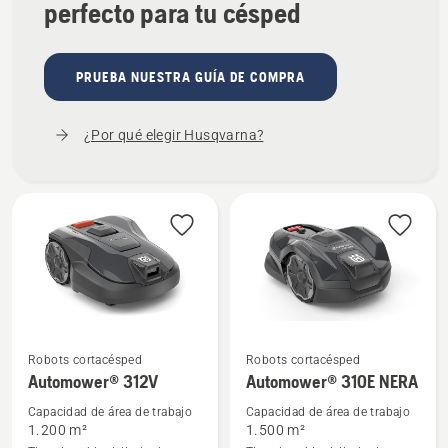
perfecto para tu césped
PRUEBA NUESTRA GUÍA DE COMPRA
¿Por qué elegir Husqvarna?
Robots cortacésped
Robots cortacésped
Ver
Ver
Automower® 312V
Automower® 310E NERA
más
más
Capacidad de área de trabajo
Capacidad de área de trabajo
detalles
detalles
1.200 m²
1.500 m²
sobre
sobre