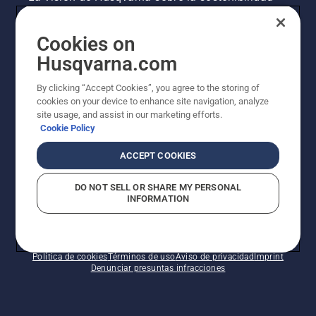
Información legal de productos
Cookies on
Husqvarna.com
Otros sitios de Husqvarna
By clicking “Accept Cookies”, you agree to the storing of
cookies on your device to enhance site navigation, analyze
site usage, and assist in our marketing efforts.
Cookie Policy
ACCEPT COOKIES
DO NOT SELL OR SHARE MY PERSONAL
INFORMATION
© Husqvarna AB (publ). Todos los derechos
reservados. Los precios indicados son precios
recomendados de venta al público.
Política de cookies
Términos de uso
Aviso de privacidad
Imprint
Denunciar presuntas infracciones