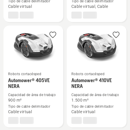
Tipo de cable delimitador
Tipo de cable delimitador
Automower®
Automower®
Cable virtual
Cable virtual, Cable
312V
310E
NERA
Robots cortacésped
Robots cortacésped
Ver
Ver
Automower® 405VE
Automower® 410VE
NERA
NERA
más
más
detalles
detalles
Capacidad de área de trabajo
Capacidad de área de trabajo
sobre
sobre
900 m²
1.500 m²
Tipo de cable delimitador
Tipo de cable delimitador
Automower®
Automower®
Cable virtual
Cable virtual
405VE
410VE
NERA
NERA