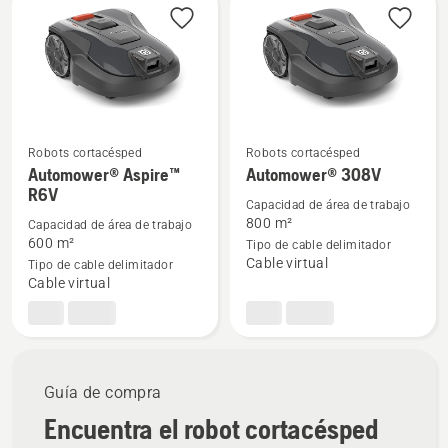
los
productos
Robots cortacésped
Robots cortacésped
Ver
Ver
Automower® Aspire™
Automower® 308V
R6V
más
más
Capacidad de área de trabajo
detalles
detalles
800 m²
Capacidad de área de trabajo
sobre
sobre
600 m²
Tipo de cable delimitador
Cable virtual
Tipo de cable delimitador
Automower®
Automower®
Cable virtual
Aspire™
308V
R6V
Guía de compra
Encuentra el robot cortacésped