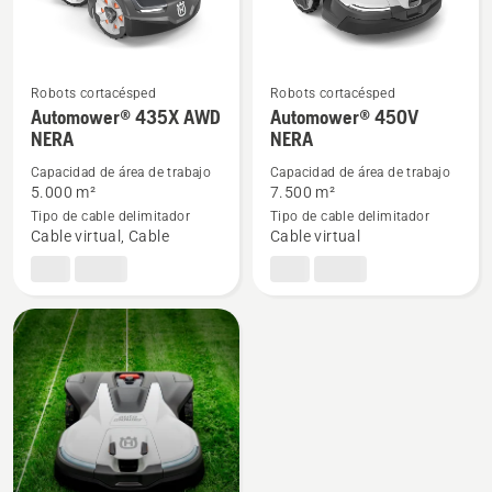
Robots cortacésped
Robots cortacésped
Ver
Ver
Automower® 435X AWD
Automower® 450V
NERA
NERA
más
más
detalles
detalles
Capacidad de área de trabajo
Capacidad de área de trabajo
sobre
sobre
5.000 m²
7.500 m²
Tipo de cable delimitador
Tipo de cable delimitador
Automower®
Automower®
Cable virtual, Cable
Cable virtual
435X
450V
AWD
NERA
NERA