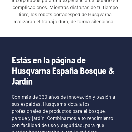
incorporados para una experiencia de usuario sin 
complicaciones. Mientras disfrutas de tu tiempo 
libre, los robots cortacésped de Husqvarna 
realizarán el trabajo duro, de forma silenciosa y 
autónoma, sin que tú tengas que hacer nada. 
Con la aplicación Automower® Connect, tu robot 
cortacésped está listo para conectarse a tu 
teléfono e incluso a tu hogar inteligente. El 
control por voz te permite asegurarte de que tu 
Estás en la página de
césped se mantenga saludable y bien cuidado 
Husqvarna España Bosque &
con solo un comando. Descubre nuestra amplia 
gama de productos: siempre habrá un robot 
Jardín
cortacésped Husqvarna perfecto para ti y tu 
jardín.
Con más de 330 años de innovación y pasión a
sus espaldas, Husqvarna dota a los
profesionales de productos para el bosque,
parque y jardín. Combinamos alto rendimiento
con facilidad de uso y seguridad, para que