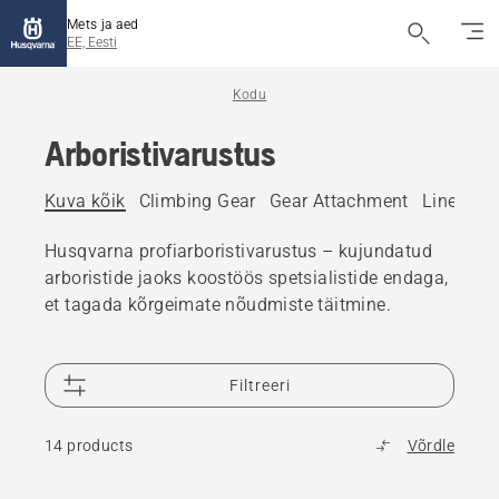
Mets ja aed
EE, Eesti
Kodu
Arboristivarustus
Kuva kõik
Climbing Gear
Gear Attachment
Line Sett
Husqvarna profiarboristivarustus – kujundatud
arboristide jaoks koostöös spetsialistide endaga,
et tagada kõrgeimate nõudmiste täitmine.
Filtreeri
14 products
Võrdle