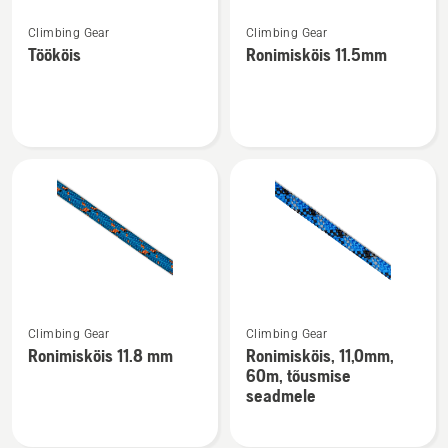
Vaata
Vaata
Climbing Gear
Climbing Gear
rohkem
rohkem
Töököis
Ronimisköis 11.5mm
üksikasju
üksikasju
toote
toote
Töököis
Ronimisköis
kohta
11.5mm
kohta
Vaata
Vaata
Climbing Gear
Climbing Gear
rohkem
rohkem
Ronimisköis 11.8 mm
Ronimisköis, 11,0mm,
üksikasju
üksikasju
60m, tõusmise
toote
toote
seadmele
Ronimisköis
Ronimisköis,
11.8
11,0mm,