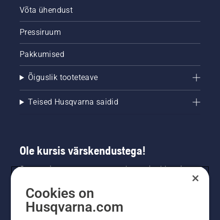
Võta ühendust
Pressiruum
Pakkumised
Õiguslik tooteteave
Teised Husqvarna saidid
Ole kursis värskendustega!
Saa uusimat teavet uute toodete, eripakkumiste
ja muu kohta. Registreeru meie uudiskirja
Cookies on
saamiseks siin.
Husqvarna.com
LIITU UUDISKIRJAGA