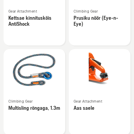
Vaata
Vaata
Gear Attachment
Climbing Gear
rohkem
rohkem
Kettsae kinnitusköis
Prusiku nöör (Eye-n-
üksikasju
üksikasju
AntiShock
Eye)
toote
toote
Kettsae
Prusiku
kinnitusköis
nöör
AntiShock
(Eye-
kohta
n-
Eye)
kohta
Vaata
Vaata
Climbing Gear
Gear Attachment
rohkem
rohkem
Multisling rõngaga, 1.3m
Aas saele
üksikasju
üksikasju
toote
toote
Multisling
Aas
rõngaga,
saele