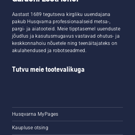
Aastast 1689 tegutseva kirgliku uuendajana
pakub Husqvarna professionaalseid metsa-,
pargi- ja aiatooteid. Meie tipptasemel uuenduste
jõudlus ja kasutusmugavus vastavad ohutus- ja
keskkonnahoiu nõuetele ning teenäitajateks on
akulahendused ja robotseadmed.
Tutvu meie tootevalikuga
Husqvarna MyPages
Kaupluse otsing