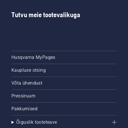
põlvkonna
saed.
Tutvu meie tootevalikuga
Husqvarna MyPages
Kaupluse otsing
Võta ühendust
Pressiruum
Pakkumised
Õiguslik tooteteave