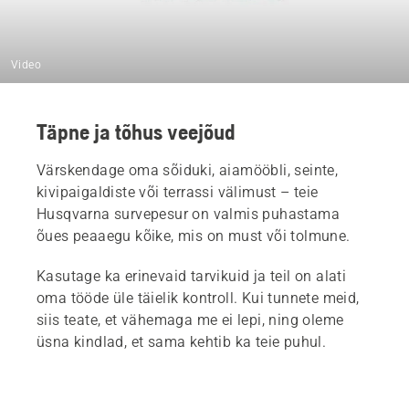
Video
Täpne ja tõhus veejõud
Värskendage oma sõiduki, aiamööbli, seinte,
kivipaigaldiste või terrassi välimust – teie
Husqvarna survepesur on valmis puhastama
õues peaaegu kõike, mis on must või tolmune.
Kasutage ka erinevaid tarvikuid ja teil on alati
oma tööde üle täielik kontroll. Kui tunnete meid,
siis teate, et vähemaga me ei lepi, ning oleme
üsna kindlad, et sama kehtib ka teie puhul.