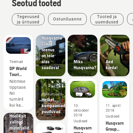
Seotud tooted
Tooted ja
uuendused
Tegevused
Tooted ja
Ostunõuanne
Kontrollige,
ja üritused
uuendused
kas
EPOS®
Husqvarna
Cloud
teenus
on teie
aias
Miks
Aed
Teemad
saadaval
Husqvarna?
korda!
DP World
Touri
ametlik
Niitmise
robotniidukite
tipptase.
partner
Tooted ja
Nii
Pakkumised
uuendused
Hetkel
turniiril
Husqvarna
kampaaniad
kui ka
10.
11. aprill
kaitserõivad
oktoober
2018
puuduvad.
sinu
Hoolikalt
2018
Uudised
aias.
valitud
Uudised
Husqvarna
materjalid
Husqvarna
Group