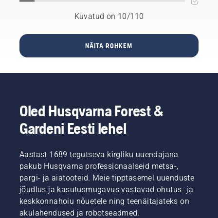
Husqvarna
mõeldud
on, on
Süsteem,
Groupile
piirdekaablita
seal. Ei
Kuvatud on 10/110
mis
oluliseks
töötavad
puudu
aitab
sammuks
robotniidukid.
ka
tuleviku
arendamaks
Husqvarna
Husqvarna.
NÄITA ROHKEM
haljastajatel
kliendikeskset
uue
Ettevõte
niita
innovatsiooni
Automower®
on väljas
muru,
muruhooldus
NERA
nii
vähendada
ja
sarja
mõnegi
müra ja
aiandusvaldk
robotniidukites
uudisega
otsest
robootikas.
on
–
Oled Husqvarna Forest &
emissiooni
kasutusel
maailma
ning
satelliitnaviagatsioonisüsteem
esimene
Gardeni Eesti lehel
säästa
EPOS,
nelikveoline
aega.
mis
robotniiduk
võimaldab
Husqvarna
Aastast 1689 tegutseva kirgliku uuendajana
niita
Automower
pakub Husqvarna professionaalseid metsa-,
füüsilise
435X
pargi- ja aiatooteid. Meie tipptasemel uuenduste
piirdekaablita
AWD,
kuni 2-3
jõudlus ja kasutusmugavus vastavad ohutus- ja
muru
sentimeetri
õhutaja
keskkonnahoiu nõuetele ning teenäitajateks on
täpsusega.
ja uue
akulahendused ja robotseadmed.