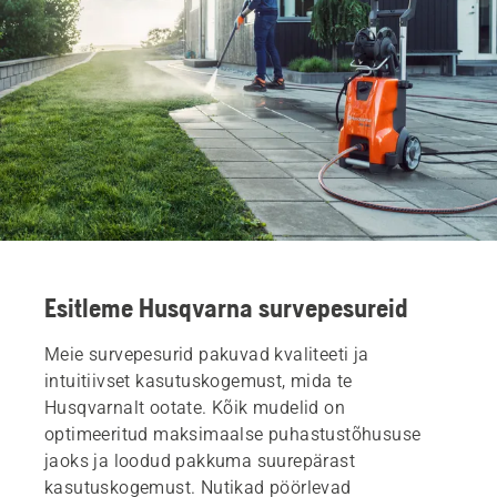
Esitleme Husqvarna survepesureid
Meie survepesurid pakuvad kvaliteeti ja
intuitiivset kasutuskogemust, mida te
Husqvarnalt ootate. Kõik mudelid on
optimeeritud maksimaalse puhastustõhususe
jaoks ja loodud pakkuma suurepärast
kasutuskogemust. Nutikad pöörlevad