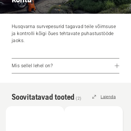
Husqvarna survepesurid tagavad teile võimsuse
ja kontrolli kõigi õues tehtavate puhastustööde
jaoks.
Mis sellel lehel on?
Soovitatavad tooted
Korduma kippuvad küsimused
Soovitatavad tooted
Varuosad ja lisatarvikud
Laienda
(
2
)
Leidke omale lähim kauplus