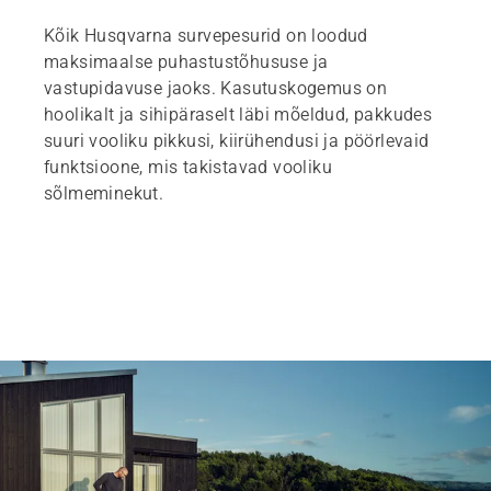
Kõik Husqvarna survepesurid on loodud
maksimaalse puhastustõhususe ja
vastupidavuse jaoks. Kasutuskogemus on
hoolikalt ja sihipäraselt läbi mõeldud, pakkudes
suuri vooliku pikkusi, kiirühendusi ja pöörlevaid
funktsioone, mis takistavad vooliku
sõlmeminekut.