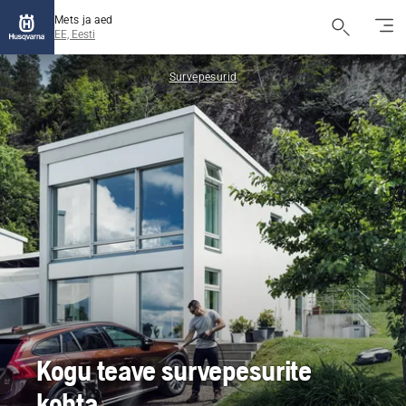
Mets ja aed
EE, Eesti
Survepesurid
Kogu teave survepesurite
kohta