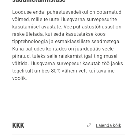
Looduse endal puhastusvedelikul on ootamatud
võimed, mille te uute Husqvarna survepesurite
kasutamisel avastate. Vee puhastustõhusust on
raske ületada, kui seda kasutatakse koos
tipptehnoloogia ja esmaklassiliste seadmetega.
Kuna paljudes kohtades on juurdepääs veele
piiratud, tuleks selle raiskamist igal tingimusel
vältida. Husqvarna survepesur kasutab töö jaoks
tegelikult umbes 80% vähem vett kui tavaline
voolik.
KKK
Laienda kõik