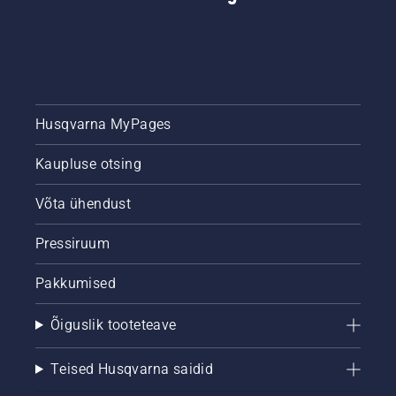
Husqvarna MyPages
Kaupluse otsing
Võta ühendust
Pressiruum
Pakkumised
Õiguslik tooteteave
Teised Husqvarna saidid