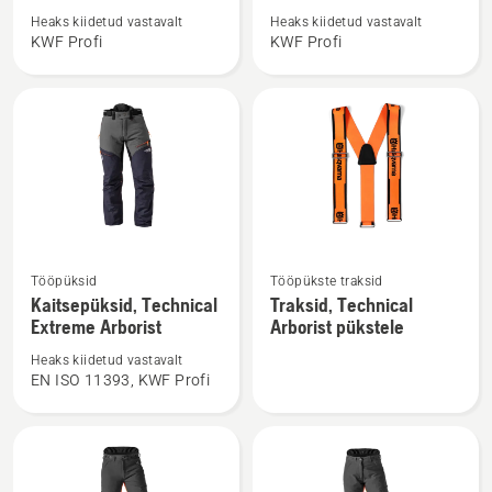
toote
toote
Heaks kiidetud vastavalt
Heaks kiidetud vastavalt
Metsatööjakk
Metsatööjakk,
KWF Profi
KWF Profi
Technical
Technical
Extreme
Extreme
naistele
kohta
kohta
Vaata
Vaata
Tööpüksid
Tööpükste traksid
rohkem
rohkem
Kaitsepüksid, Technical
Traksid, Technical
üksikasju
üksikasju
Extreme Arborist
Arborist pükstele
toote
toote
Heaks kiidetud vastavalt
Kaitsepüksid,
Traksid,
EN ISO 11393, KWF Profi
Technical
Technical
Extreme
Arborist
Arborist
pükstele
kohta
kohta