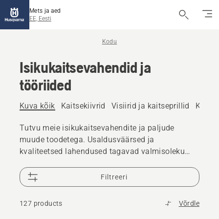
Mets ja aed
EE, Eesti
Kodu
Isikukaitsevahendid ja
tööriided
Kuva kõik
Kaitsekiivrid
Visiirid ja kaitseprillid
Kõrva
Tutvu meie isikukaitsevahendite ja paljude
muude toodetega. Usaldusväärsed ja
kvaliteetsed lahendused tagavad valmisoleku
igaks väljakutseks.
Filtreeri
127 products
Võrdle