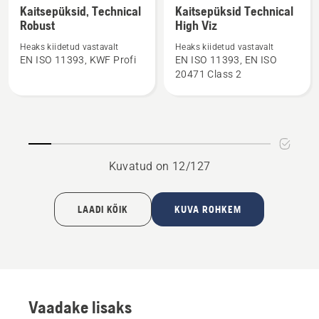
rohkem
rohkem
Kaitsepüksid, Technical
Kaitsepüksid Technical
Robust
High Viz
üksikasju
üksikasju
toote
toote
Heaks kiidetud vastavalt
Heaks kiidetud vastavalt
Kaitsepüksid,
Kaitsepüksid
EN ISO 11393, KWF Profi
EN ISO 11393, EN ISO
20471 Class 2
Technical
Technical
Robust
High
kohta
Viz
kohta
Kuvatud on 12/127
LAADI KÕIK
KUVA ROHKEM
Vaadake lisaks