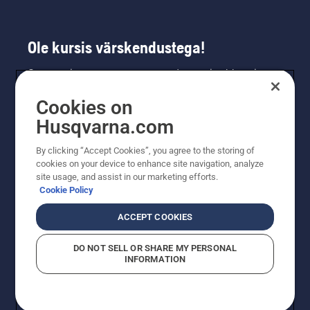
Ole kursis värskendustega!
Saa uusimat teavet uute toodete, eripakkumiste
ja muu kohta. Registreeru meie uudiskirja
Cookies on
saamiseks siin.
Husqvarna.com
LIITU UUDISKIRJAGA
By clicking “Accept Cookies”, you agree to the storing of
cookies on your device to enhance site navigation, analyze
site usage, and assist in our marketing efforts.
Cookie Policy
ACCEPT COOKIES
DO NOT SELL OR SHARE MY PERSONAL
INFORMATION
© Husqvarna AB (publ). Kõik õigused kaitstud. Esitatud
hinnad on soovituslikud jaemüügihinnad.