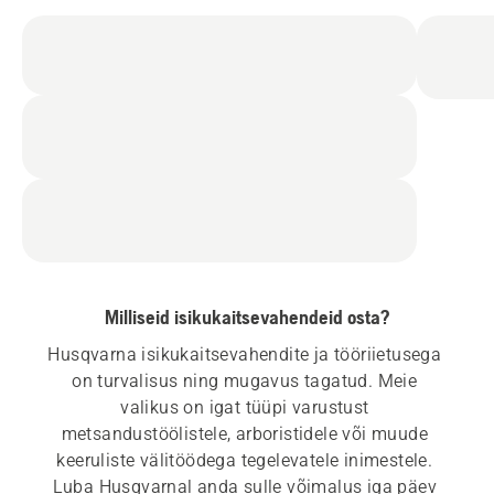
Milliseid isikukaitsevahendeid osta?
Husqvarna isikukaitsevahendite ja tööriietusega 
on turvalisus ning mugavus tagatud. Meie 
valikus on igat tüüpi varustust 
metsandustöölistele, arboristidele või muude 
keeruliste välitöödega tegelevatele inimestele. 
Luba Husqvarnal anda sulle võimalus iga päev 