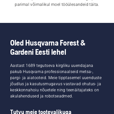
parimal võimalikul moel tööülesandeid täita.
Oled Husqvarna Forest &
Gardeni Eesti lehel
Aastast 1689 tegutseva kirgliku uuendajana
pakub Husqvarna professionaalseid metsa-,
pargi- ja aiatooteid. Meie tipptasemel uuenduste
jõudlus ja kasutusmugavus vastavad ohutus- ja
keskkonnahoiu nõuetele ning teenäitajateks on
akulahendused ja robotseadmed.
Tutvu meie tootevalikuga