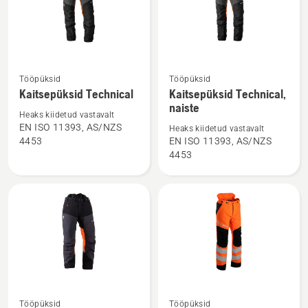
Vaata
Vaata
Tööpüksid
Tööpüksid
rohkem
rohkem
Kaitsepüksid Technical
Kaitsepüksid Technical,
naiste
üksikasju
üksikasju
Heaks kiidetud vastavalt
toote
toote
EN ISO 11393, AS/NZS
Heaks kiidetud vastavalt
Kaitsepüksid
Kaitsepüksid
4453
EN ISO 11393, AS/NZS
4453
Technical
Technical,
kohta
naiste
kohta
Vaata
Vaata
Tööpüksid
Tööpüksid