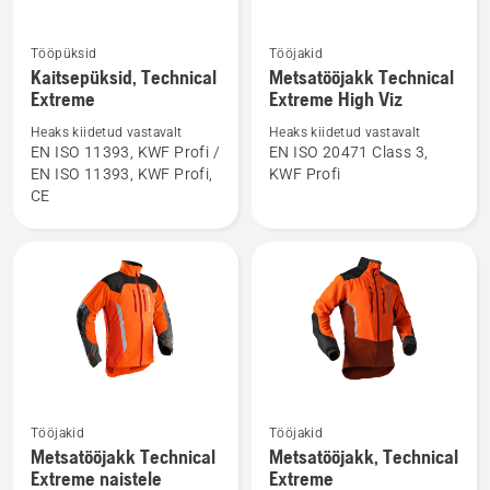
Tööpüksid
Tööjakid
Vaata
Vaata
Kaitsepüksid, Technical
Metsatööjakk Technical
rohkem
rohkem
Extreme
Extreme High Viz
üksikasju
üksikasju
Heaks kiidetud vastavalt
Heaks kiidetud vastavalt
toote
toote
EN ISO 11393, KWF Profi /
EN ISO 20471 Class 3,
Kaitsepüksid,
Metsatööjakk
EN ISO 11393, KWF Profi,
KWF Profi
Technical
Technical
CE
Extreme
Extreme
kohta
High
Viz
kohta
Vaata
Vaata
Tööjakid
Tööjakid
rohkem
rohkem
Metsatööjakk Technical
Metsatööjakk, Technical
üksikasju
üksikasju
Extreme naistele
Extreme