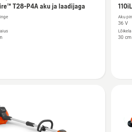
ire™ T28-P4A aku ja laadijaga
110iL
m
rohkem
ju
üksikasj
inge
Aku pi
36 V
toote
laius
Lõikela
™
110iL
m
30 cm
FLXi
kohta
ga