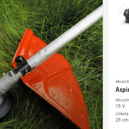
d
Vaata
Akutoi
Aspi
rohkem
üksikasj
Aku pi
18 V
toote
Lõikela
Aspire™
28 cm
T28-