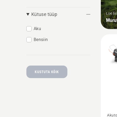
Loe li
Kütuse tüüp
Muru
Aku
Bensiin
KUSTUTA KÕIK
Vaata
Akuto