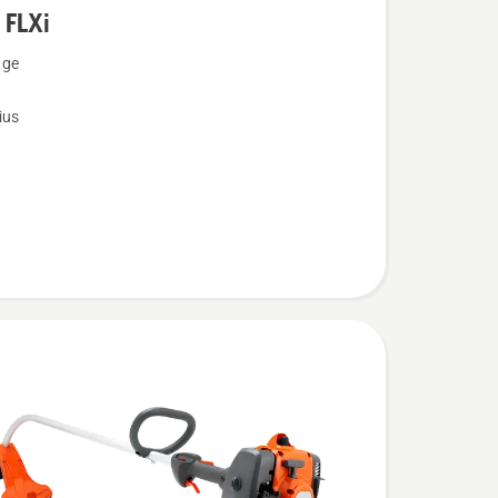
 FLXi
u
nge
ius