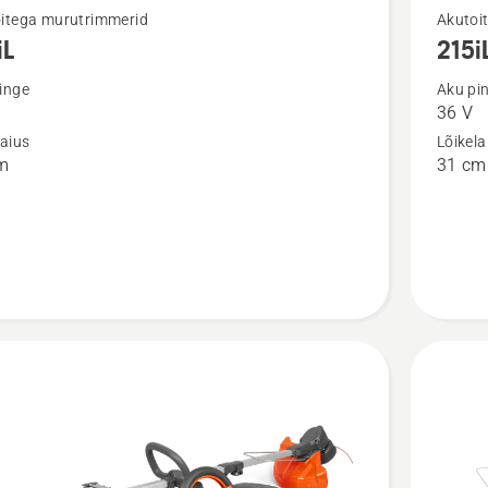
Vaata
itega murutrimmerid
Akutoi
iL
215i
m
rohkem
ju
üksikasj
inge
Aku pi
36 V
toote
laius
Lõikela
215iL
m
31 cm
aku
ja
laadijag
kohta