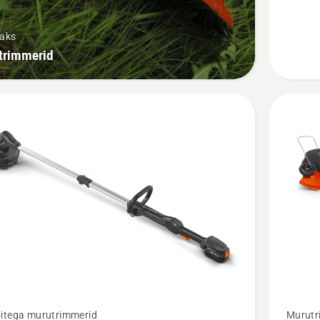
P4A
kohta
saks
trimmerid
Vaata
itega murutrimmerid
Murutr