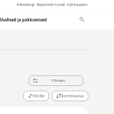
Klienditugi
Registreeri toode
Vali kauplus
Uudised ja pakkumised
Filtreeri
Võrdle
Sortimisalus