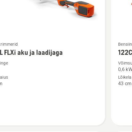
Vaata
trimmerid
Bensii
L FLXi aku ja laadijaga
122
m
rohkem
ju
üksikasj
inge
Võims
0,6 k
toote
laius
Lõikela
122C
m
43 cm
kohta
ga