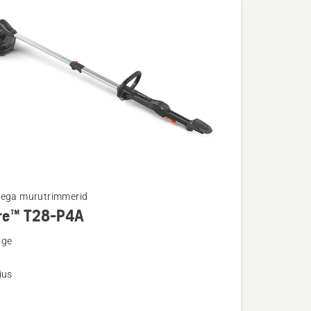
tega murutrimmerid
re™ T28-P4A
u
nge
ius