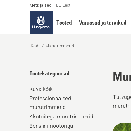
Mets ja aed
–
EE, Eesti
Tooted
Varuosad ja tarvikud
Kodu
Murutrimmerid
Mur
Tootekategooriad
Kuva kõik
Tutvuge
Professionaalsed
murutr
murutrimmerid
Akutoitega murutrimmerid
Bensiinimootoriga
Kuva