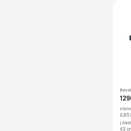
Vaata
Bensi
129
rohke
üksikas
Võim
0,85
toote
Lõike
129C
43 c