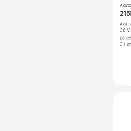
Vaata
Akuto
215
rohke
üksikas
Aku p
36 V
toote
Lõike
215iL
31 c
kohta