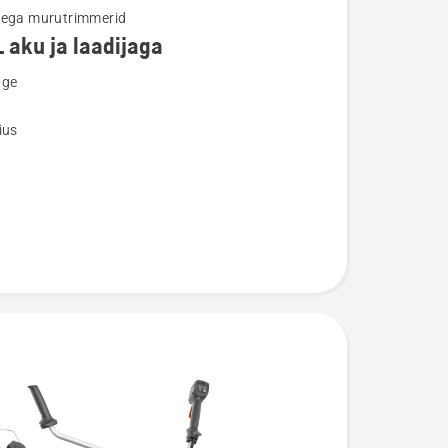
tega murutrimmerid
L aku ja laadijaga
u
nge
ius
a