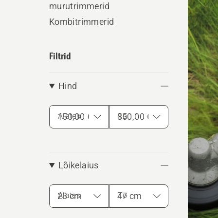
murutrimmerid
kõik
Kombitrimmerid
toote
Filtrid
Hind
Alates
To
Lõikelaius
Alates
To