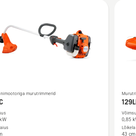
Vaata
inimootoriga murutrimmerid
Murutr
C
129L
m
rohkem
ju
üksikasj
sus
Võims
 kW
0,85 
toote
laius
Lõikela
129LK
m
43 cm