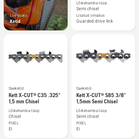
toote
Lõikehamba tüüp
Kett
Semi chisel
X-
Loe lisaks
Lisatud omadus
Ketid
Guarded drive link
CUT®
SP35G
.325"
1,5
mm
Semi-
Chisel
kohta
Saeketid
Saeketid
Vaata
Vaata
Kett X-CUT® C35 .325"
Kett X-CUT® S85 3/8"
rohkem
rohkem
1,5 mm Chisel
1,5mm Semi Chisel
üksikasju
üksikasju
Lõikehamba tüüp
Lõikehamba tüüp
toote
toote
Chisel
Semi chisel
Kett
Kett
PIXEL
PIXEL
X-
X-
Ei
Ei
CUT®
CUT®