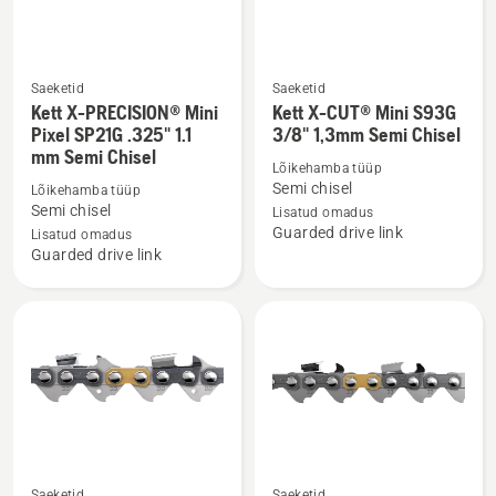
mm
kohta
Saeketid
Saeketid
Vaata
Vaata
Kett X-PRECISION® Mini
Kett X-CUT® Mini S93G
rohkem
rohkem
Pixel SP21G .325" 1.1
3/8" 1,3mm Semi Chisel
mm Semi Chisel
üksikasju
üksikasju
Lõikehamba tüüp
toote
toote
Semi chisel
Lõikehamba tüüp
Kett
Kett
Semi chisel
Lisatud omadus
Guarded drive link
X-
X-
Lisatud omadus
Guarded drive link
PRECISION®
CUT®
Mini
Mini
Pixel
S93G
SP21G
3/8"
.325"
1,3mm
1.1
Semi
mm
Chisel
Semi
kohta
Chisel
Saeketid
Saeketid