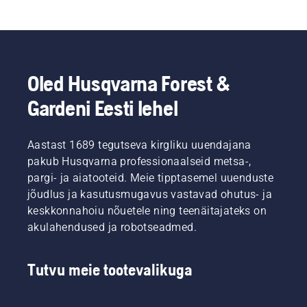
jõudlust kettsae kasutamisel, võimaldades teil 
töötada produktiivsemalt.
Oled Husqvarna Forest &
Gardeni Eesti lehel
Aastast 1689 tegutseva kirgliku uuendajana
pakub Husqvarna professionaalseid metsa-,
pargi- ja aiatooteid. Meie tipptasemel uuenduste
jõudlus ja kasutusmugavus vastavad ohutus- ja
keskkonnahoiu nõuetele ning teenäitajateks on
akulahendused ja robotseadmed.
Tutvu meie tootevalikuga