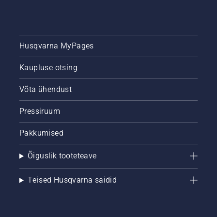
Husqvarna MyPages
Kaupluse otsing
Võta ühendust
Pressiruum
Pakkumised
Õiguslik tooteteave
Teised Husqvarna saidid