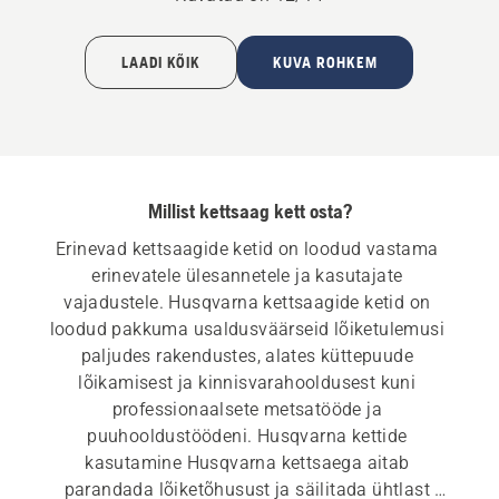
kohta
kohta
LAADI KÕIK
KUVA ROHKEM
Millist kettsaag kett osta?
Erinevad kettsaagide ketid on loodud vastama 
erinevatele ülesannetele ja kasutajate 
vajadustele. Husqvarna kettsaagide ketid on 
loodud pakkuma usaldusväärseid lõiketulemusi 
paljudes rakendustes, alates küttepuude 
lõikamisest ja kinnisvarahooldusest kuni 
professionaalsete metsatööde ja 
puuhooldustöödeni. Husqvarna kettide 
kasutamine Husqvarna kettsaega aitab 
parandada lõiketõhusust ja säilitada ühtlast 