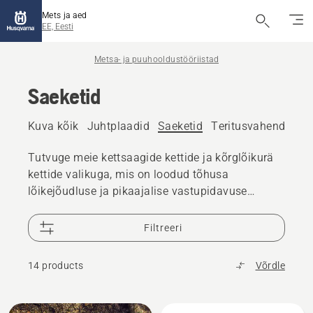
Mets ja aed
EE, Eesti
Metsa- ja puuhooldustööriistad
Saeketid
Kuva kõik
Juhtplaadid
Saeketid
Teritusvahendid
K
Tutvuge meie kettsaagide kettide ja kõrglõikurä
kettide valikuga, mis on loodud tõhusa
lõikejõudluse ja pikaajalise vastupidavuse
tagamiseks. Leidke oma kettsae või kõrglõikuri
jaoks õige kett, olenemata sellest, kas lõikate
Filtreeri
küttepuid, hooldate puid või teete
professionaalseid metsatöid.
14 products
Võrdle
Kuva