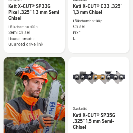
kohta
Vaata
Vaata
Kett X-CUT® SP33G
Kett X-CUT® C33 .325"
rohkem
rohkem
Pixel .325" 1,3 mm Semi
1,3 mm Chisel
Chisel
üksikasju
üksikasju
Lõikehamba tüüp
toote
toote
Chisel
Lõikehamba tüüp
Kett
Kett
Semi chisel
PIXEL
Ei
X-
X-
Lisatud omadus
Guarded drive link
CUT®
CUT®
SP33G
C33
Pixel
.325"
.325"
1,3
1,3
mm
mm
Chisel
Semi
kohta
Chisel
kohta
Saeketid
Vaata
Kett X-CUT® SP35G
rohkem
.325" 1,5 mm Semi-
Chisel
üksikasju