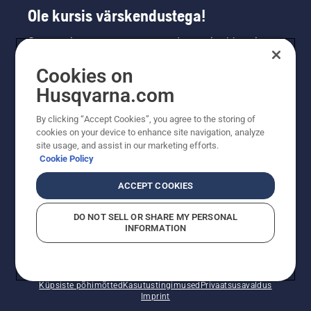
Ole kursis värskendustega!
Saa uusimat teavet uute toodete, eripakkumiste
ja muu kohta. Registreeru meie uudiskirja
Cookies on
saamiseks siin.
Husqvarna.com
LIITU UUDISKIRJAGA
By clicking “Accept Cookies”, you agree to the storing of
cookies on your device to enhance site navigation, analyze
site usage, and assist in our marketing efforts.
Cookie Policy
ACCEPT COOKIES
DO NOT SELL OR SHARE MY PERSONAL
INFORMATION
© Husqvarna AB (publ). Kõik õigused kaitstud. Esitatud
hinnad on soovituslikud jaemüügihinnad.
Küpsiste põhimõtted
Kasutustingimused
Privaatsusavaldus
Imprint