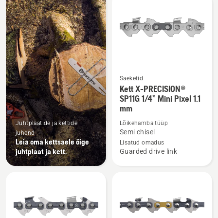
kõik
tooted
Saeketid
Vaata
Kett X-PRECISION®
rohkem
SP11G 1/4” Mini Pixel 1.1
mm
üksikasju
toote
Juhtplaatide ja kettide
Lõikehamba tüüp
Kett
Semi chisel
juhend
Leia oma kettsaele õige
X-
Lisatud omadus
juhtplaat ja kett.
Guarded drive link
PRECISION®
SP11G
1/4”
Mini
Pixel
1.1