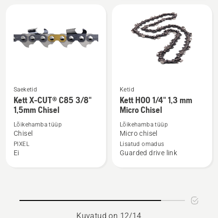
C35
S85
.325"
3/8"
1,5
1,5mm
mm
Semi
Chisel
Chisel
kohta
kohta
Saeketid
Ketid
Vaata
Vaata
Kett X-CUT® C85 3/8"
Kett H00 1/4" 1,3 mm
rohkem
rohkem
1,5mm Chisel
Micro Chisel
üksikasju
üksikasju
Lõikehamba tüüp
Lõikehamba tüüp
toote
toote
Chisel
Micro chisel
Kett
Kett
PIXEL
Lisatud omadus
X-
H00
Ei
Guarded drive link
CUT®
1/4"
C85
1,3
3/8"
mm
1,5mm
Micro
Chisel
Chisel
Kuvatud on 12/14