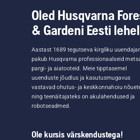
Oled Husqvarna Fore
& Gardeni Eesti lehel
Aastast 1689 tegutseva kirgliku uuendaja
pakub Husqvarna professionaalseid metsa
pargi- ja aiatooteid. Meie tipptasemel
uuenduste jõudlus ja kasutusmugavus
vastavad ohutus- ja keskkonnahoiu nõuet
ning teenäitajateks on akulahendused ja
robotseadmed.
Ole kursis värskendustega!