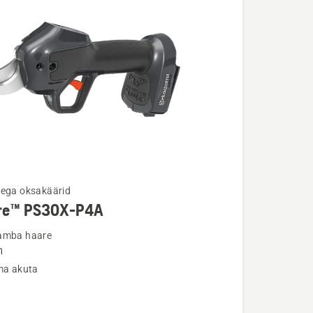
tega oksakäärid
re™ PS30X-P4A
u
amba haare
m
lma akuta