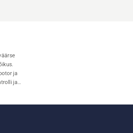
äärse 
ikus. 
otor ja 
olli ja 
gama 
 ja vii 