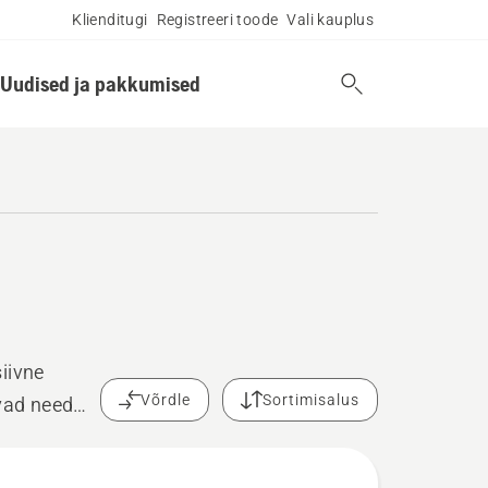
Klienditugi
Registreeri toode
Vali kauplus
Uudised ja pakkumised
iivne
Võrdle
Sortimisalus
uvad need
laarseteks