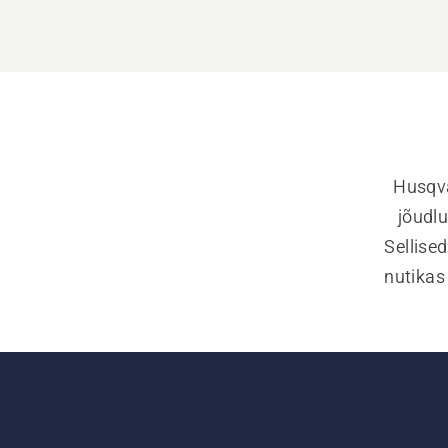
Husqva
jõudlu
Sellise
nutikas
tagav
ideaalse