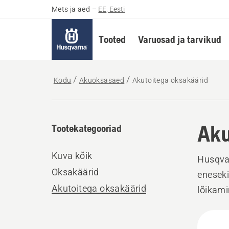
Mets ja aed
–
EE, Eesti
Tooted
Varuosad ja tarvikud
Kodu
Akuoksasaed
Akutoitega oksakäärid
Aku
Tootekategooriad
Kuva kõik
Husqvar
Oksakäärid
eneseki
Akutoitega oksakäärid
lõikami
suurepä
Kuva
lõikami