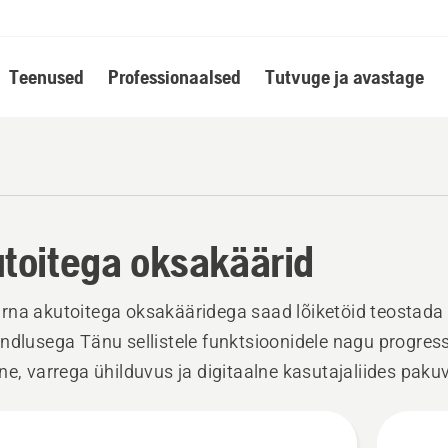
Teenused
Professionaalsed
Tutvuge ja avastage
toitega oksakäärid
na akutoitega oksakääridega saad lõiketöid teostada
ndlusega Tänu sellistele funktsioonidele nagu progress
ne, varrega ühilduvus ja digitaalne kasutajaliides pak
raseid tulemusi väiksema pingutusega. Ideaalne regu
steks ja nõudlikumateks aiatöödeks.