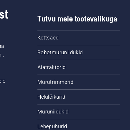
st
Tutvu meie tootevalikuga
Kettsaed
na
Robotmuruniidukid
-,
Aiatraktorid
ele
Murutrimmerid
Hekilõikurid
Muruniidukid
Lehepuhurid