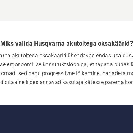
Miks valida Husqvarna akutoitega oksakäärid?
rna akutoitega oksakäärid ühendavad endas usaldusv
se ergonoomilise konstruktsiooniga, et tagada puhas lõ
d omadused nagu progressiivne lõikamine, harjadeta mo
 digitaalne liides annavad kasutaja kätesse parema kontr
ad mugava töö. Kõik oksakäärid on loodud püsivalt ta
d lõiked ja ühtlased tulemused. Tutvu meie tootevalikuga
oma pügamistööde teostamisviis uuele tasemele.