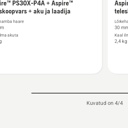
ire™ PS30X-P4A + Aspire™
Aspi
m
rohkem
eskoopvars + aku ja laadija
tele
ju
üksikasj
toote
ehamba haare
Lõikeh
mm
30 m
™
Aspire™
ilma akuta
Kaal i
PS30X-
g
2,4 kg
P4A
e™
+
oopvars
Aspire™
teleskoo
kohta
Kuvatud on 4/4