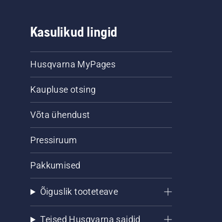
Kasulikud lingid
Husqvarna MyPages
Kaupluse otsing
Võta ühendust
Pressiruum
Pakkumised
Õiguslik tooteteave
Teised Husqvarna saidid