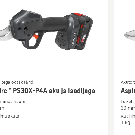
d
Vaata
itega oksakäärid
Akutoi
ire™ PS30X-P4A aku ja laadijaga
Aspi
m
rohkem
ju
üksikasj
ehamba haare
Lõikeh
mm
30 m
toote
ilma akuta
Kaal i
™
Aspire™
1 kg
PS30X-