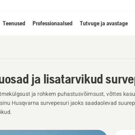
Teenused
Professionaalsed
Tutvuge ja avastage
uosad ja lisatarvikud surve
tmekülgsust ja rohkem puhastusvõimsust, võttes kasu
sinu Husqvarna survepesuri jaoks saadaolevad suure
vikud.