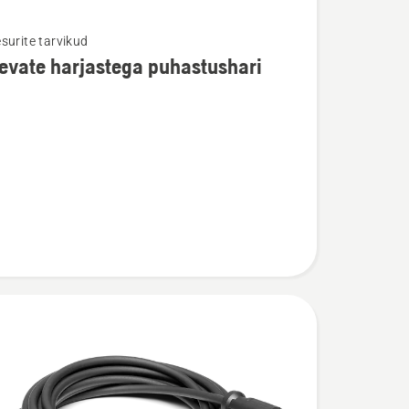
surite tarvikud
evate harjastega puhastushari
u
te
ga
shari