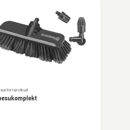
surite tarvikud
pesukomplekt
u
ukomplekt