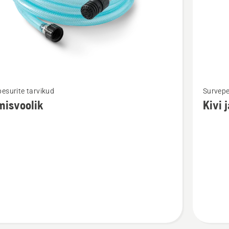
Vaata
esurite tarvikud
Survepe
m
rohkem
misvoolik
Kivi 
ju
üksikasj
toote
voolik
Kivi
ja
puidu
puhastu
kohta