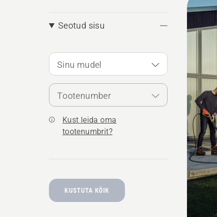
kõik
Seotud sisu
toote
Sinu mudel
Tootenumber
Kust leida oma
tootenumbrit?
KUSTUTA KÕIK