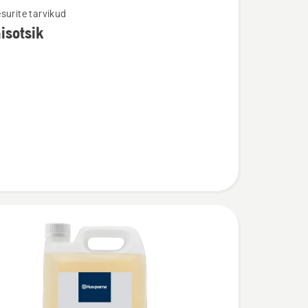
surite tarvikud
isotsik
u
tsik