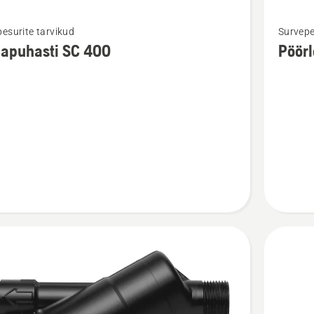
Vaata
esurite tarvikud
Survepe
m
rohkem
napuhasti SC 400
Pöörl
ju
üksikasj
toote
uhasti
Pöörleva
harjaste
puhastu
kohta