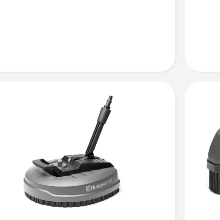
ru
SC 300
kohta