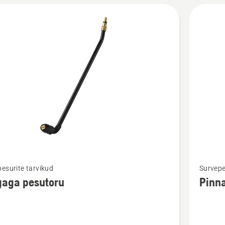
Vaata
esurite tarvikud
Survepe
m
rohkem
gaga pesutoru
Pinn
ju
üksikasj
toote
a
Pinnapu