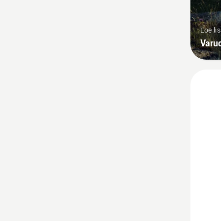
Loe li
Varuo
Vaata