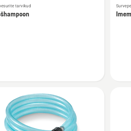
esurite tarvikud
Survepe
m
rohkem
ošhampoon
Imem
ju
üksikasj
toote
hampoon
Imemiso
kohta