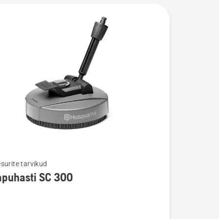
surite tarvikud
apuhasti SC 300
u
hasti