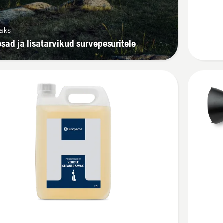
saks
sad ja lisatarvikud survepesuritele
Vaata