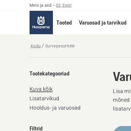
Mets ja aed
–
EE, Eesti
Tooted
Varuosad ja tarvikud
Kodu
Survepesuritele
Var
Tootekategooriad
Kuva kõik
Lisa mi
Lisatarvikud
mõned 
Hooldus- ja varuosad
lisatar
Filtrid
Kuva