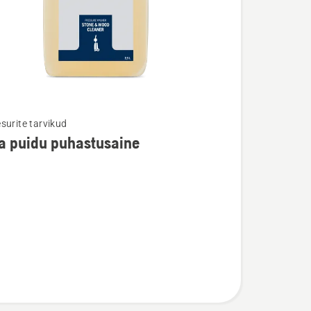
surite tarvikud
ja puidu puhastusaine
u
saine