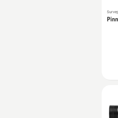
Vaata
Survep
rohke
Pin
üksikas
toote
Pinnap
SC 400
kohta