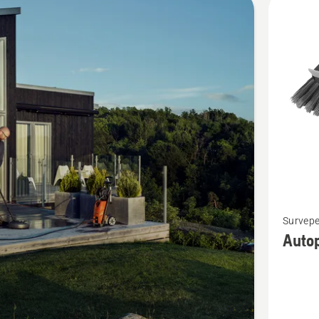
d
Vaata
Survepe
rohkem
Auto
üksikasj
toote
Autopes
kohta