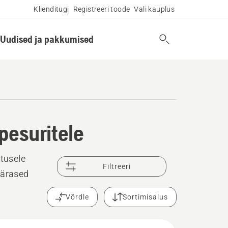
Klienditugi
Registreeri toode
Vali kauplus
Uudised ja pakkumised
pesuritele
tusele
Filtreeri
pärased
Võrdle
Sortimisalus