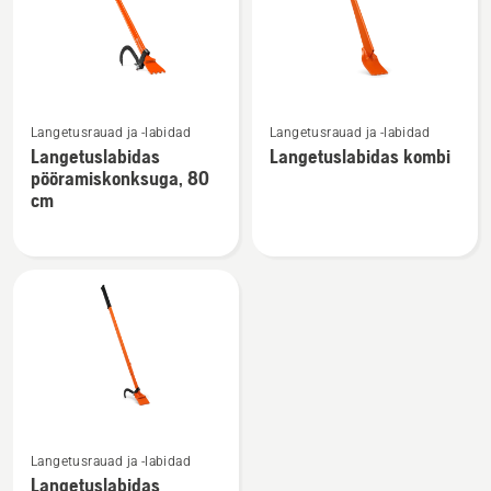
tooted
Vaata
Vaata
Langetusrauad ja -labidad
Langetusrauad ja -labidad
rohkem
rohkem
Langetuslabidas
Langetuslabidas kombi
üksikasju
üksikasju
pööramiskonksuga, 80
toote
toote
cm
Langetuslabidas
Langetuslabidas
pööramiskonksuga,
kombi
80
kohta
cm
kohta
Vaata
Langetusrauad ja -labidad
rohkem
Langetuslabidas