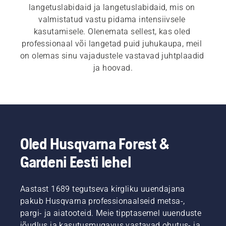
langetuslabidaid ja langetuslabidaid, mis on 
valmistatud vastu pidama intensiivsele 
kasutamisele. Olenemata sellest, kas oled 
professionaal või langetad puid juhukaupa, meil 
on olemas sinu vajadustele vastavad juhtplaadid 
ja hoovad.
Oled Husqvarna Forest &
Gardeni Eesti lehel
Aastast 1689 tegutseva kirgliku uuendajana
pakub Husqvarna professionaalseid metsa-,
pargi- ja aiatooteid. Meie tipptasemel uuenduste
jõudlus ja kasutusmugavus vastavad ohutus- ja