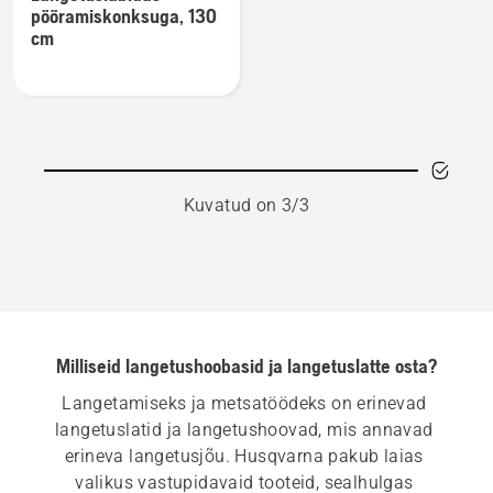
üksikasju
pööramiskonksuga, 130
toote
cm
Langetuslabidas
pööramiskonksuga,
130
cm
kohta
Kuvatud on 3/3
Milliseid langetushoobasid ja langetuslatte osta?
Langetamiseks ja metsatöödeks on erinevad 
langetuslatid ja langetushoovad, mis annavad 
erineva langetusjõu. Husqvarna pakub laias 
valikus vastupidavaid tooteid, sealhulgas 