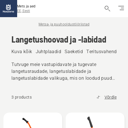
Mets ja aed
EE, Eesti
Metsa- ja puuhooldustööriistad
Langetushoovad ja -labidad
Kuva kõik
Juhtplaadid
Saeketid
Teritusvahendid
K
Tutvuge meie vastupidavate ja tugevate
langetusraudade, langetuslabidade ja
langetuslabidade valikuga, mis on loodud puude
kontrollitud ja ohutuks langetamiseks.
3 products
Võrdle
Kuva
kõik