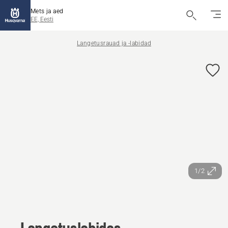
Mets ja aed
EE, Eesti
Langetusrauad ja -labidad
1/2
Langetuslabidas