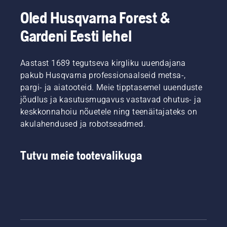
Oled Husqvarna Forest &
Gardeni Eesti lehel
Aastast 1689 tegutseva kirgliku uuendajana
pakub Husqvarna professionaalseid metsa-,
pargi- ja aiatooteid. Meie tipptasemel uuenduste
jõudlus ja kasutusmugavus vastavad ohutus- ja
keskkonnahoiu nõuetele ning teenäitajateks on
akulahendused ja robotseadmed.
Tutvu meie tootevalikuga