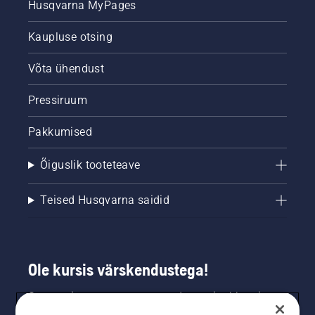
Husqvarna MyPages
Kaupluse otsing
Võta ühendust
Pressiruum
Pakkumised
Õiguslik tooteteave
Teised Husqvarna saidid
Ole kursis värskendustega!
Saa uusimat teavet uute toodete, eripakkumiste
ja muu kohta. Registreeru meie uudiskirja