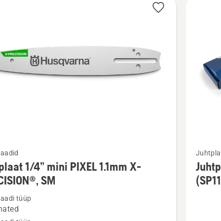
d
Vaata
laadid
Juhtpla
m
rohkem
plaat 1/4” mini PIXEL 1.1mm X-
Juhtp
ju
üksikasj
CISION®, SM
(SP1
toote
laadi tüüp
aat
Juhtplaa
nated
(X-