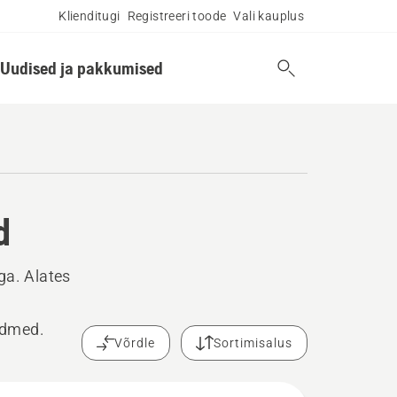
Klienditugi
Registreeri toode
Vali kauplus
Uudised ja pakkumised
d
ga. Alates
eadmed.
Võrdle
Sortimisalus