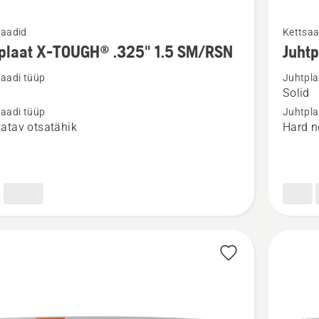
Vaata
laadid
Kettsaa
m
rohkem
tplaat X-TOUGH® .325" 1.5 SM/RSN
Juht
ju
üksikasj
laadi tüüp
Juhtpla
toote
Solid
aat
Juhtplaa
laadi tüüp
Juhtpla
.325"
atav otsatähik
Hard n
H®
1,5mm
X-
/RSN
TOUGH
SM
kohta