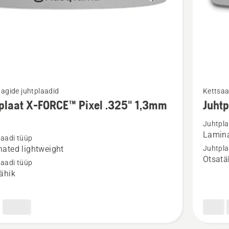
Vaata
agide juhtplaadid
Kettsaa
m
rohkem
plaat X-FORCE™ Pixel .325" 1,3mm
Juht
ju
üksikasj
Juhtpla
toote
Lamina
laadi tüüp
aat
Juhtplaa
ated lightweight
Juhtpla
X-
Otsatä
laadi tüüp
™
FORCE™
ähik
.325"
1,5mm
SM