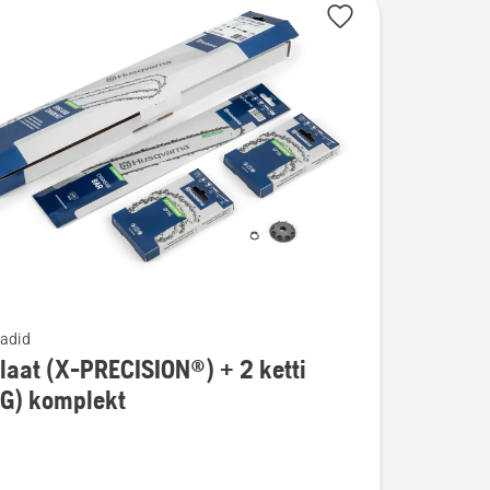
adid
laat (X-PRECISION®) + 2 ketti
u
1G) komplekt
t