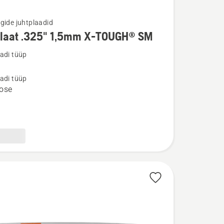
gide juhtplaadid
plaat .325" 1,5mm X-TOUGH® SM
u
adi tüüp
t
adi tüüp
ose
®