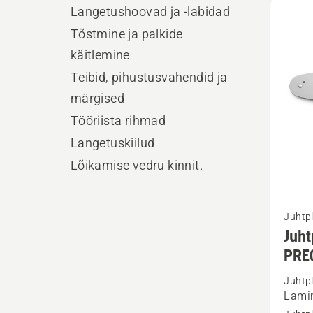
Langetushoovad ja -labidad
kõik
Tõstmine ja palkide
toote
käitlemine
Teibid, pihustusvahendid ja
märgised
Tööriista rihmad
Langetuskiilud
Lõikamise vedru kinnit.
Vaata
Juhtp
rohke
Juht
üksikas
PRE
toote
Juhtp
Juhtpl
Lami
1/4”