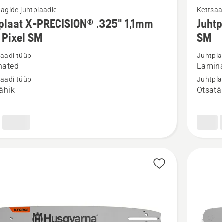
agide juhtplaadid
Kettsaa
m
rohkem
plaat X-PRECISION® .325" 1,1mm
Juht
ju
üksikasj
 Pixel SM
SM
toote
laadi tüüp
Juhtpla
aat
Juhtplaa
nated
Lamina
3/8"
laadi tüüp
Juhtpla
SION®
1,3mm
ähik
Otsatä
X-
FORCE™
Mini
SM
kohta