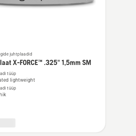
gide juhtplaadid
plaat X-FORCE™ .325" 1,5mm SM
u
adi tüüp
ted lightweight
t
adi tüüp
hik