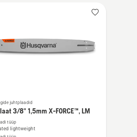
gide juhtplaadid
plaat 3/8" 1,5mm X-FORCE™, LM
u
adi tüüp
ted lightweight
t
adi tüüp