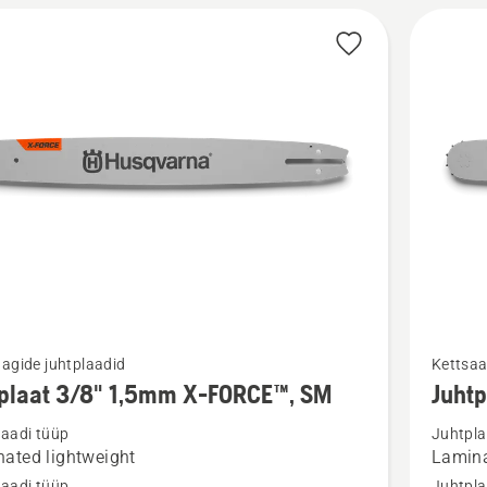
kohta
Vaata
agide juhtplaadid
Kettsaa
m
rohkem
tplaat 3/8" 1,5mm X-FORCE™, SM
Juht
ju
üksikasj
laadi tüüp
Juhtpla
toote
ated lightweight
Lamina
aat
Juhtplaa
laadi tüüp
Juhtpla