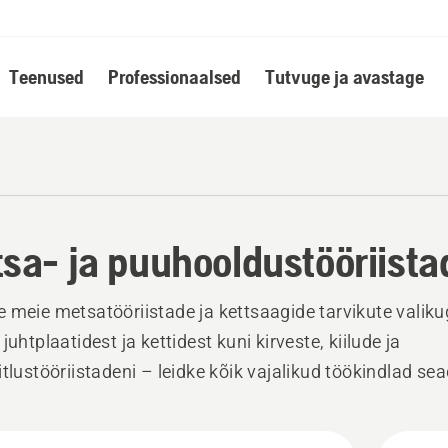
Teenused
Professionaalsed
Tutvuge ja avastage
sa- ja puuhooldustööriista
 meie metsatööriistade ja kettsaagide tarvikute valiku
juhtplaatidest ja kettidest kuni kirveste, kiilude ja
itlustööriistadeni – leidke kõik vajalikud töökindlad s