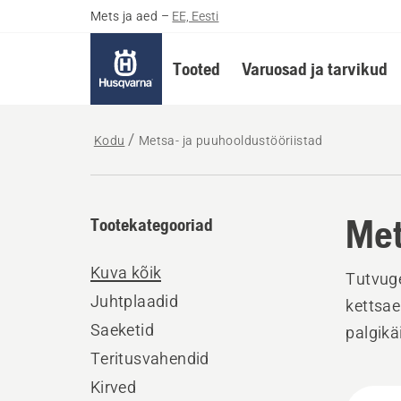
Mets ja aed
–
EE, Eesti
Tooted
Varuosad ja tarvikud
Kodu
Metsa- ja puuhooldustööriistad
Met
Tootekategooriad
Kuva kõik
Tutvuge
Juhtplaadid
kettsae 
Saeketid
palgikä
Teritusvahendid
Kirved
Kuva