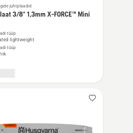
gide juhtplaadid
plaat 3/8" 1,3mm X-FORCE™ Mini
u
adi tüüp
t
ted lightweight
adi tüüp
hik