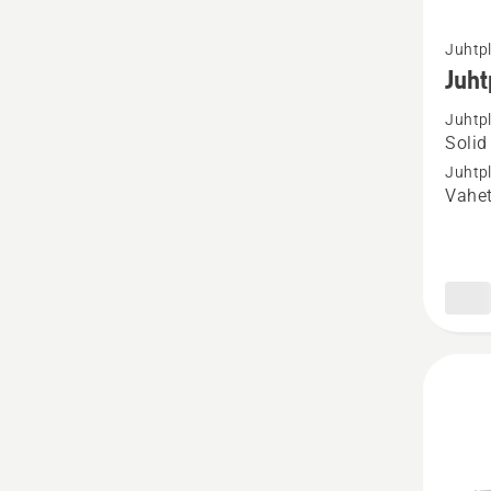
Vaata
Juhtp
rohke
Juh
üksikas
Juhtp
toote
Solid
Juhtpl
Juhtp
X-
Vahet
TOUG
.325"
1.5 SM
kohta