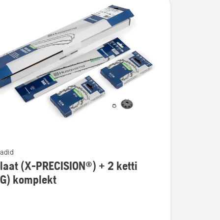
adid
laat (X-PRECISION®) + 2 ketti
u
1G) komplekt
t