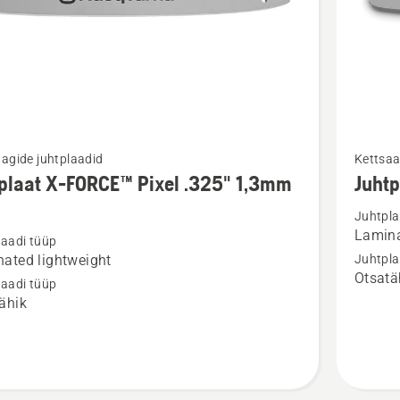
Vaata
agide juhtplaadid
Kettsaa
m
rohkem
plaat X-FORCE™ Pixel .325" 1,3mm
Juht
ju
üksikasj
Juhtpla
toote
Lamina
laadi tüüp
aat
Juhtplaa
ated lightweight
Juhtpla
X-
Otsatä
laadi tüüp
™
FORCE™
ähik
.325"
1,5mm
SM