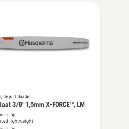
gide juhtplaadid
plaat 3/8" 1,5mm X-FORCE™, LM
u
adi tüüp
ted lightweight
t
adi tüüp