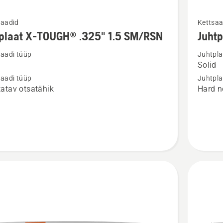
Vaata
laadid
Kettsaa
m
rohkem
tplaat X-TOUGH® .325" 1.5 SM/RSN
Juht
ju
üksikasj
laadi tüüp
Juhtpla
toote
Solid
aat
Juhtplaa
laadi tüüp
Juhtpla
.325"
atav otsatähik
Hard n
H®
1,5mm
X-
/RSN
TOUGH
SM
kohta