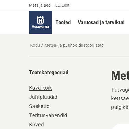
Mets ja aed
–
EE, Eesti
Tooted
Varuosad ja tarvikud
Kodu
Metsa- ja puuhooldustööriistad
Met
Tootekategooriad
Kuva kõik
Tutvuge
Juhtplaadid
kettsae 
Saeketid
palgikä
Teritusvahendid
Kirved
Kuva