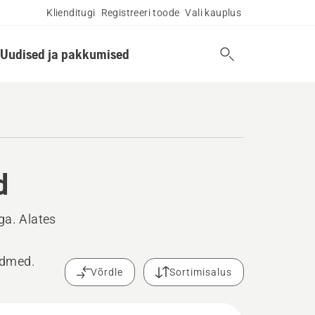
Klienditugi
Registreeri toode
Vali kauplus
Uudised ja pakkumised
d
ga. Alates
eadmed.
Võrdle
Sortimisalus