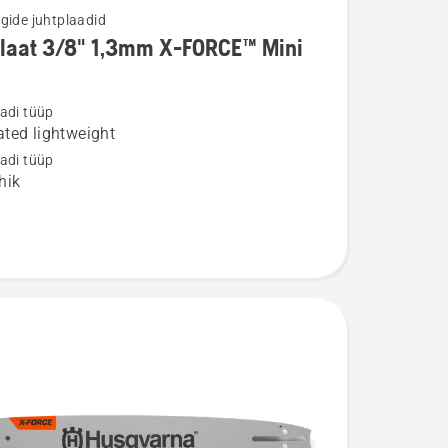
gide juhtplaadid
plaat 3/8" 1,3mm X-FORCE™ Mini
u
adi tüüp
t
ted lightweight
adi tüüp
hik