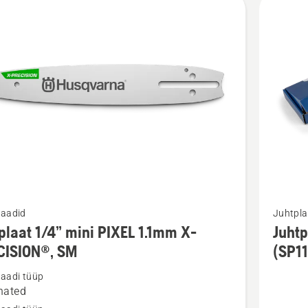
d
Vaata
laadid
Juhtpla
m
rohkem
plaat 1/4” mini PIXEL 1.1mm X-
Juhtp
ju
üksikasj
CISION®, SM
(SP1
toote
laadi tüüp
aat
Juhtplaa
nated
(X-