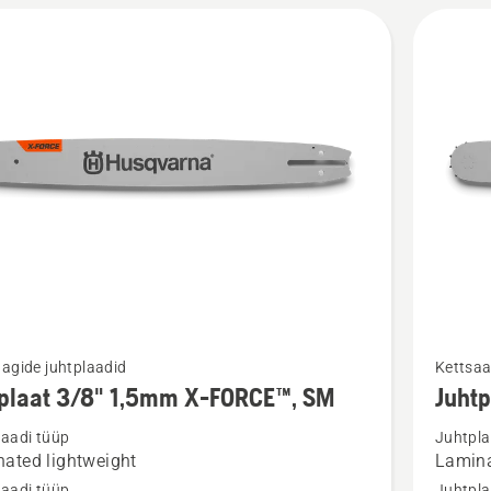
kohta
Vaata
agide juhtplaadid
Kettsaa
m
rohkem
tplaat 3/8" 1,5mm X-FORCE™, SM
Juht
ju
üksikasj
laadi tüüp
Juhtpla
toote
ated lightweight
Lamina
aat
Juhtplaa
laadi tüüp
Juhtpla