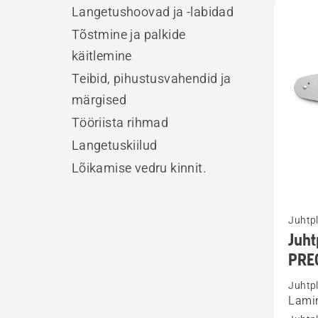
Langetushoovad ja -labidad
kõik
Tõstmine ja palkide
toote
käitlemine
Teibid, pihustusvahendid ja
märgised
Tööriista rihmad
Langetuskiilud
Lõikamise vedru kinnit.
Vaata
Juhtp
rohke
Juht
üksikas
PRE
toote
Juhtp
Juhtpl
Lami
1/4”