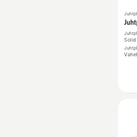
Vaata
Juhtp
rohke
Juh
üksikas
Juhtp
toote
Solid
Juhtpl
Juhtp
X-
Vahet
TOUG
.325"
1.5 SM
kohta