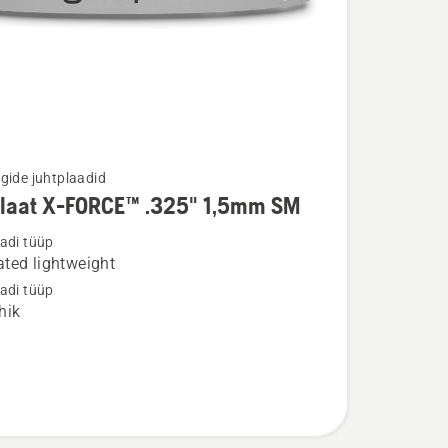
gide juhtplaadid
plaat X-FORCE™ .325" 1,5mm SM
u
adi tüüp
ted lightweight
t
adi tüüp
hik