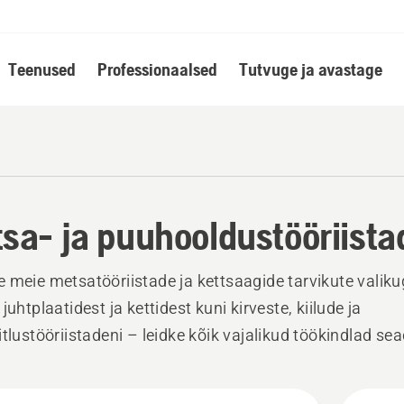
Teenused
Professionaalsed
Tutvuge ja avastage
sa- ja puuhooldustööriista
 meie metsatööriistade ja kettsaagide tarvikute valiku
juhtplaatidest ja kettidest kuni kirveste, kiilude ja
itlustööriistadeni – leidke kõik vajalikud töökindlad s