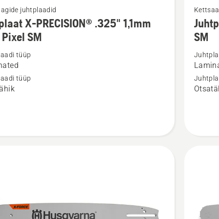
agide juhtplaadid
Kettsaa
m
rohkem
plaat X-PRECISION® .325" 1,1mm
Juht
ju
üksikasj
 Pixel SM
SM
toote
laadi tüüp
Juhtpla
aat
Juhtplaa
nated
Lamina
3/8"
laadi tüüp
Juhtpla
SION®
1,3mm
ähik
Otsatä
X-
FORCE™
Mini
SM
kohta