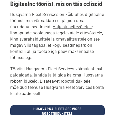
Digitaalne tööriist, mis on täis eeliseid
Husqvarna Fleet Services on kõik-ühes digitaalne
tööriist, mis võimaldab sul jälgida oma
ühendatud seadmeid.
Haljastusettevõtetele,
linnapuude hooldusega tegelevatele ettevõtetele,
kinnisvarahalduritele ja omavalitsustele
on see
mugav viis tagada, et kogu seadmepark on
kontrolli all ja töötab iga päev maksimaalse
tõhususega.
Tööriist Husqvarna Fleet Services võimaldab sul
paigaldada, juhtida ja jälgida ka oma
Husqvarna
robotniidukeid
. Lisateavet robotniidukitele
mõeldud teenuse Husqvarna Fleet Services kohta
leiate aadressilt:
HUSQVARNA FLEET SERVICES
ROBOTNIIDUKITELE