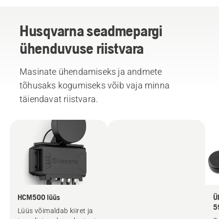
Husqvarna seadmepargi
ühenduvuse riistvara
Masinate ühendamiseks ja andmete
tõhusaks kogumiseks võib vaja minna
täiendavat riistvara.
HCM500 lüüs
Ü
5
Lüüs võimaldab kiiret ja