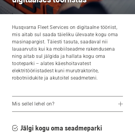
Husqvarna Fleet Services on digitaalne tööriist,
mis aitab sul saada täieliku ülevaate kogu oma
masinapargist. Täiesti tasuta, saadaval nii
lauaarvutis kui ka mobiilseadme rakendusena
ning aitab sul jälgida ja hallata kogu oma
tooteparki – alates käeshoitavatest
elektritööriistadest kuni murutraktorite,
robotniidukite ja akutoitel seadmeteni.
Mis sellel lehel on?
Digitaalne tööriist, mis on täis eeliseid
Lihtne seadistamine ja sujuv integreerimine
Jälgi kogu oma seadmeparki
Uuri funktsioone lähemalt