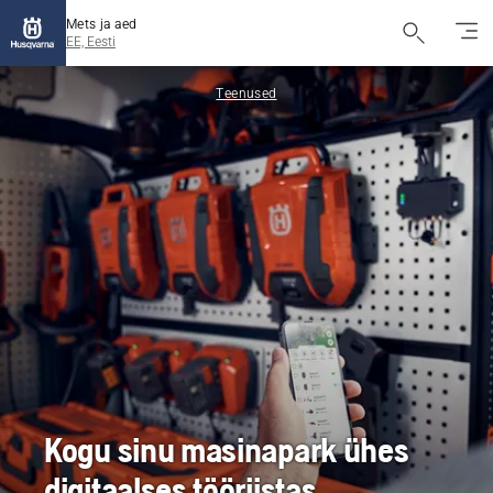
Mets ja aed
EE, Eesti
Teenused
Kogu sinu masinapark ühes
digitaalses tööriistas