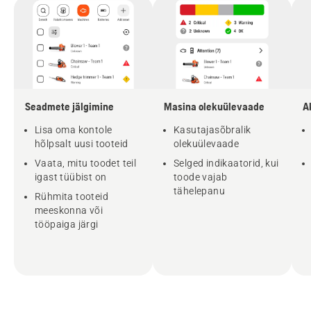
Seadmete jälgimine
Masina olekuülevaade
A
Lisa oma kontole
Kasutajasõbralik
hõlpsalt uusi tooteid
olekuülevaade
Vaata, mitu toodet teil
Selged indikaatorid, kui
igast tüübist on
toode vajab
tähelepanu
Rühmita tooteid
meeskonna või
tööpaiga järgi