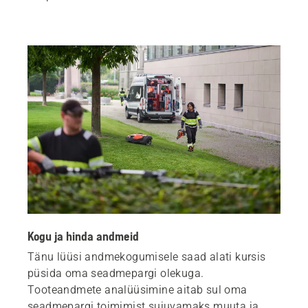
Kogu ja hinda andmeid
Tänu lüüsi andmekogumisele saad alati kursis
püsida oma seadmepargi olekuga.
Tooteandmete analüüsimine aitab sul oma
seadmepargi toimimist sujuvamaks muuta ja