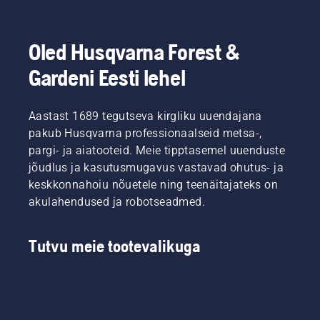
Oled Husqvarna Forest &
Gardeni Eesti lehel
Aastast 1689 tegutseva kirgliku uuendajana
pakub Husqvarna professionaalseid metsa-,
pargi- ja aiatooteid. Meie tipptasemel uuenduste
jõudlus ja kasutusmugavus vastavad ohutus- ja
keskkonnahoiu nõuetele ning teenäitajateks on
akulahendused ja robotseadmed.
Tutvu meie tootevalikuga