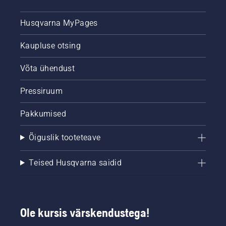
Husqvarna MyPages
Kaupluse otsing
Võta ühendust
Pressiruum
Pakkumised
Õiguslik tooteteave
Teised Husqvarna saidid
Ole kursis värskendustega!