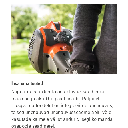
Lisa oma tooted
Niipea kui sinu konto on aktiivne, saad oma
masinad ja akud hõlpsalt lisada. Paljudel
Husqvarna toodetel on integreeritud ühenduvus,
teised ühenduvad ühenduvusseadme abil. Võid
kasutada ka meie välist andurit, isegi kolmanda
osapoole seadmetel.