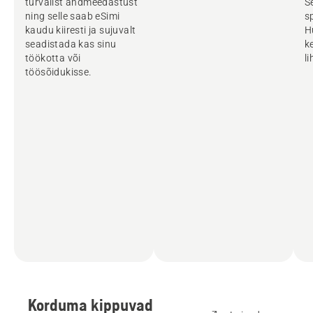
turvalist andmeedastust
S
ning selle saab eSimi
s
kaudu kiiresti ja sujuvalt
H
seadistada kas sinu
k
töökotta või
l
töösõidukisse.
Korduma kippuvad