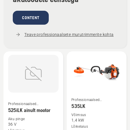
CONTENT
Teave professionaalsete murutrimmerite kohta
Vaata
Vaata
Professionaalsed
Professionaalsed
murutrimmerid
535LK
rohkem
rohkem
murutrimmerid
525iLK ainult mootor
üksikasju
üksikasju
Võimsus
Aku pinge
1,4 kW
toote
toote
36 V
Lõikelaius
525iLK
535LK