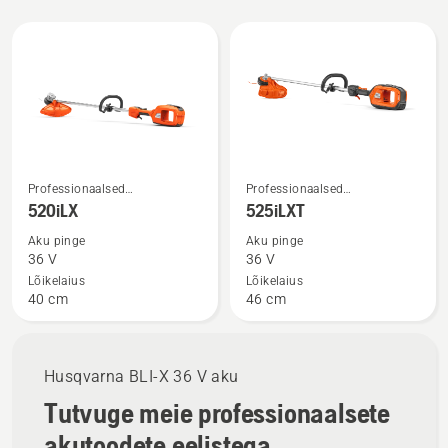
Kuva
kõik
tooted
Vaata
Vaata
Professionaalsed
Professionaalsed
rohkem
rohkem
murutrimmerid
murutrimmerid
520iLX
525iLXT
üksikasju
üksikasju
Aku pinge
Aku pinge
toote
toote
36 V
36 V
520iLX
525iLXT
Lõikelaius
Lõikelaius
40 cm
46 cm
kohta
kohta
Husqvarna BLI-X 36 V aku
Tutvuge meie professionaalsete
akutoodete eelistega