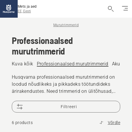
Mets ja aed
EE, Eesti
Murutrimmerid
Professionaalsed
murutrimmerid
Kuva kõik
Professionaalsed murutrimmerid
Akutoite
Husqvarna professionaalsed murutrimmerid on
loodud nõudlikeks ja pikkadeks töötundideks
ärirakendustes. Need trimmerid on ülitõhusad,
töökindlad, võimsad, hästi tasakaalustatud ja
hõlpsasti käsitsetavad, et tagada maksimaalne
Filtreeri
tööaeg.
6 products
Võrdle