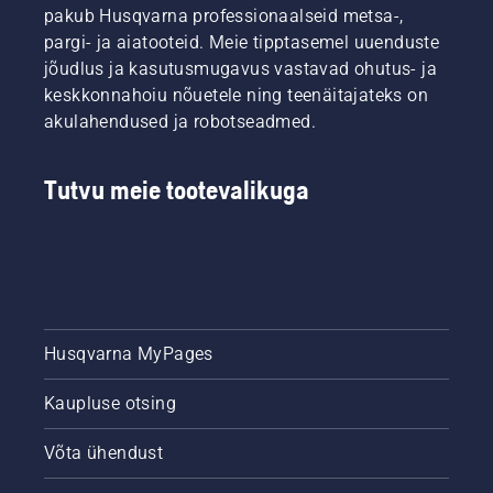
pakub Husqvarna professionaalseid metsa-,
pargi- ja aiatooteid. Meie tipptasemel uuenduste
jõudlus ja kasutusmugavus vastavad ohutus- ja
keskkonnahoiu nõuetele ning teenäitajateks on
akulahendused ja robotseadmed.
Tutvu meie tootevalikuga
Husqvarna MyPages
Kaupluse otsing
Võta ühendust