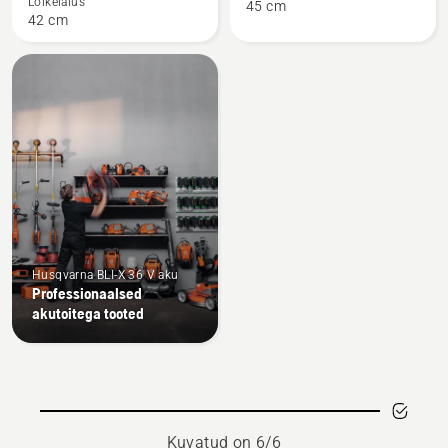
Lõikelaius
45 cm
ainult
kohta
42 cm
mootor
kohta
Husqvarna BLI-X 36 V aku
Professionaalsed
akutoitega tooted
Kuvatud on 6/6