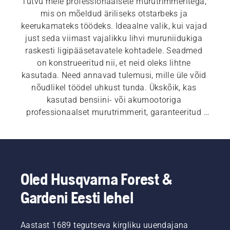
Tutvu meie professionaalsete murutrimmeritega, 
mis on mõeldud äriliseks otstarbeks ja 
keerukamateks töödeks. Ideaalne valik, kui vajad 
just seda viimast vajalikku lihvi muruniidukiga 
raskesti ligipääsetavatele kohtadele. Seadmed 
on konstrueeritud nii, et neid oleks lihtne 
kasutada. Need annavad tulemusi, mille üle võid 
nõudlikel töödel uhkust tunda. Ükskõik, kas 
kasutad bensiini- või akumootoriga 
professionaalset murutrimmerit, garanteeritud 
muljetavaldava väljundvõimsusega saavad tööd 
kenasti tehtud.
Oled Husqvarna Forest &
Gardeni Eesti lehel
Aastast 1689 tegutseva kirgliku uuendajana