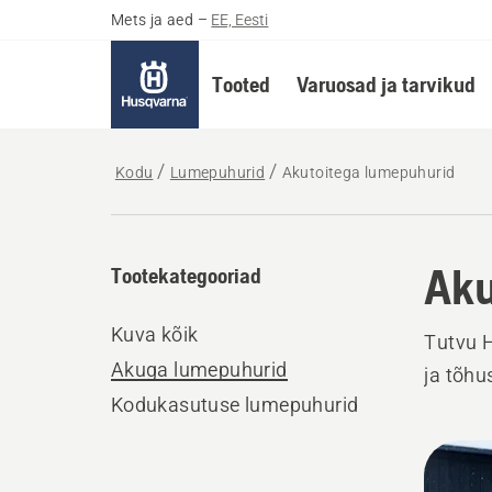
Mets ja aed
–
EE, Eesti
Tooted
Varuosad ja tarvikud
Kodu
Lumepuhurid
Akutoitega lumepuhurid
Aku
Tootekategooriad
Kuva kõik
Tutvu H
Akuga lumepuhurid
ja tõhu
Kodukasutuse lumepuhurid
Kuva