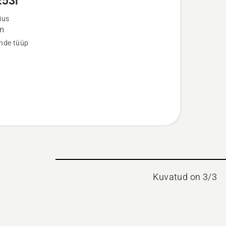
253i
ju
ius
m
nde tüüp
i
Kuvatud on 3/3