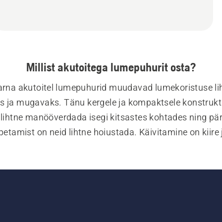
Millist akutoitega lumepuhurit osta?
rna akutoitel lumepuhurid muudavad lumekoristuse lih
s ja mugavaks. Tänu kergele ja kompaktsele konstrukts
 lihtne manööverdada isegi kitsastes kohtades ning pär
petamist on neid lihtne hoiustada. Käivitamine on kiire j
eemivaba tänu akutoitel töötavale süsteemile, mis väh
oldusvajadust ning välistab kütusevajaduse. Mugavust 
omikat silmas pidades loodud akutoitel lumepuhurid ai
da kehale avalduvat koormust, pakkudes samal ajal v
lust. Madal müratase ja vibratsioon tagavad nauditav
tuskogemuse, et saaksid talvele enesekindlalt vastu as