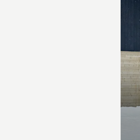
kõik
toote