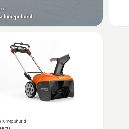
saks
a lumepuhurid
 lumepuhurid
m