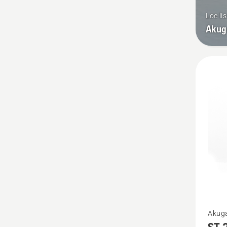
Loe li
Akug
Vaata
Akuga
rohke