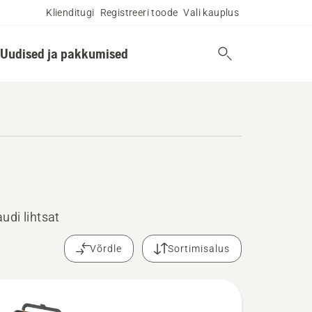
Klienditugi
Registreeri toode
Vali kauplus
Uudised ja pakkumised
udi lihtsat
Võrdle
Sortimisalus