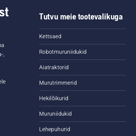
st
Tutvu meie tootevalikuga
Tutvu meie akutoitel lumepuhurite valikuga. 
Kettsaed
na
Robotmuruniidukid
-,
Aiatraktorid
ele
Murutrimmerid
Hekilõikurid
Muruniidukid
Lehepuhurid