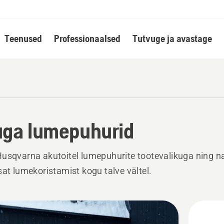
Teenused
Professionaalsed
Tutvuge ja avastage
ga lumepuhurid
usqvarna akutoitel lumepuhurite tootevalikuga ning na
sat lumekoristamist kogu talve vältel.