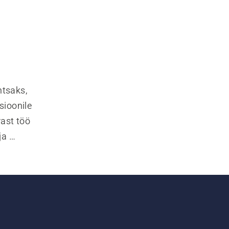
tsaks, 
ioonile 
ast töö 
a 
endab 
ja 
tavad 
õimsat 
ama 
tuda.