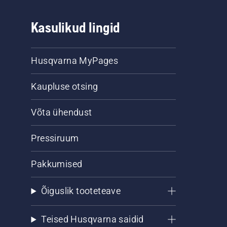
Kasulikud lingid
Husqvarna MyPages
Kaupluse otsing
Võta ühendust
Pressiruum
Pakkumised
Õiguslik tooteteave
Teised Husqvarna saidid