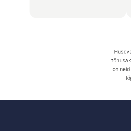
Husqva
tõhusak
on neid
lõ
probl
ho
ergono
vähenda
jõud
kasu