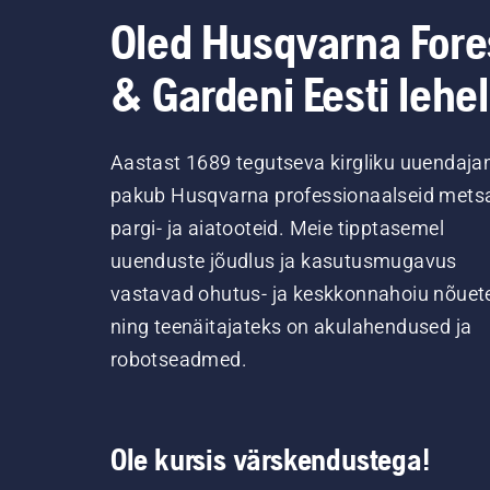
Oled Husqvarna Fore
& Gardeni Eesti lehel
Aastast 1689 tegutseva kirgliku uuendaja
pakub Husqvarna professionaalseid metsa
pargi- ja aiatooteid. Meie tipptasemel
uuenduste jõudlus ja kasutusmugavus
vastavad ohutus- ja keskkonnahoiu nõuet
ning teenäitajateks on akulahendused ja
robotseadmed.
Ole kursis värskendustega!