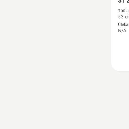
ST 
üksikas
Tööla
53 c
toote
Üleka
ST 253
N/A
kohta