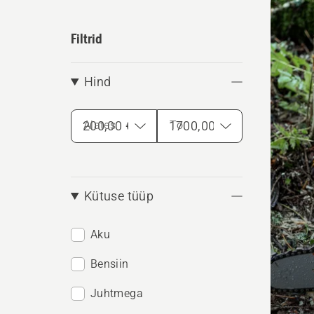
kõik
toote
Filtrid
Hind
Alates
To
Kütuse tüüp
Aku
Bensiin
Juhtmega