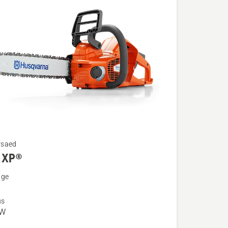
rsaed
 XP®
u
nge
us
kW