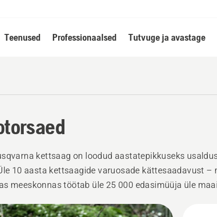
Teenused
Professionaalsed
Tutvuge ja avastage
torsaed
usqvarna kettsaag on loodud aastatepikkuseks usaldu
Üle 10 aasta kettsaagide varuosade kättesaadavust – 
as meeskonnas töötab üle 25 000 edasimüüja üle maa
 vajadusel alati parima kasutajatoe.