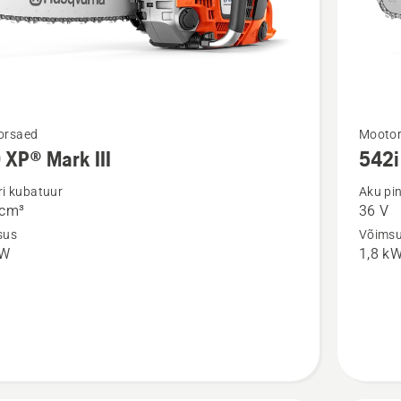
Vaata
orsaed
Mooto
 XP® Mark III
542i
m
rohkem
ju
üksikasj
dri kubatuur
Aku pi
 cm³
36 V
toote
sus
Võims
P®
542i
kW
1,8 k
XP®
kohta