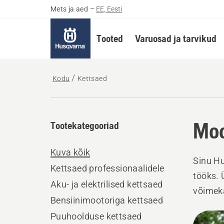
Mets ja aed
–
EE, Eesti
Tooted
Varuosad ja tarvikud
Kodu
Kettsaed
Moo
Tootekategooriad
Kuva kõik
Sinu H
Kettsaed professionaalidele
tööks. 
Aku- ja elektrilised kettsaed
võimek
Bensiinimootoriga kettsaed
tagades
Kuva
Puuhoolduse kettsaed