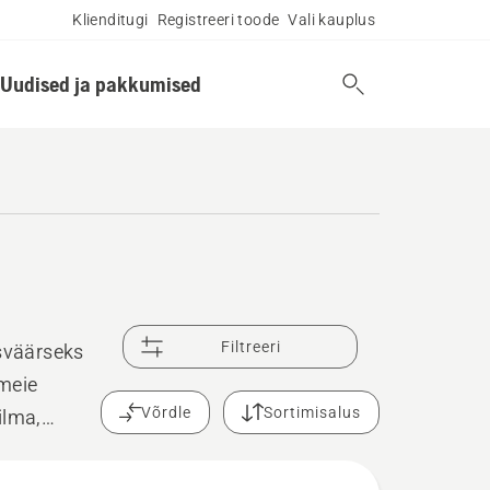
Klienditugi
Registreeri toode
Vali kauplus
Uudised ja pakkumised
Filtreeri
sväärseks
meie
Võrdle
Sortimisalus
ilma,