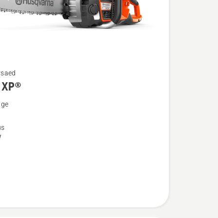
rsaed
 XP®
u
nge
us
W