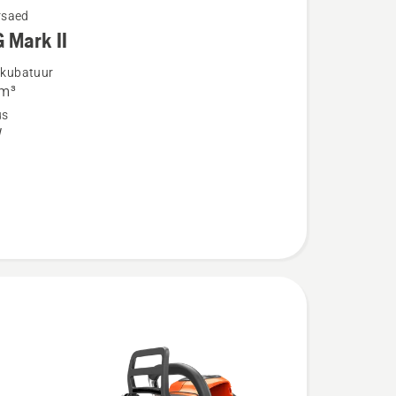
rsaed
 Mark II
u
i kubatuur
cm³
us
W