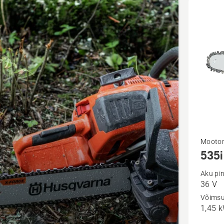
d
Vaata
Mooto
535i
rohkem
üksikasj
Aku pi
36 V
toote
Võims
535i
1,45 
XP®