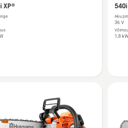
i XP®
540i
m
rohkem
ju
üksikasj
inge
Aku pi
36 V
toote
sus
Võims
540i
kW
1,8 k
XP®
G
kohta