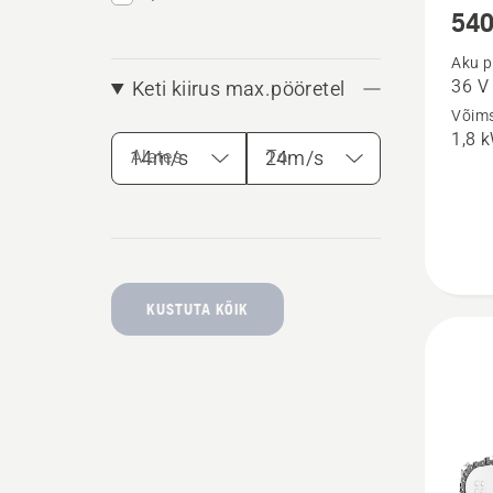
540
rohke
üksikas
Aku p
36 V
toote
Keti kiirus max.pööretel
Võim
540i
1,8 
XP®
Alates
To
kohta
KUSTUTA KÕIK