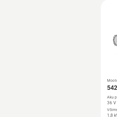
Vaata
Moot
542
rohke
üksikas
Aku p
36 V
toote
Võim
542i
1,8 