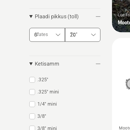
Loe li
Plaadi pikkus (toll)
Moot
Alates
To
Ketisamm
.325"
.325" mini
1/4" mini
3/8"
Vaata
Moot
3/8" mini