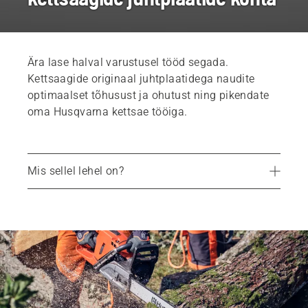
Ära lase halval varustusel tööd segada.
Kettsaagide originaal juhtplaatidega naudite
optimaalset tõhusust ja ohutust ning pikendate
oma Husqvarna kettsae tööiga.
Mis sellel lehel on?
Kuidas hoida mootorsae juhtplaati
Mootorsae juhtplaadi valimine
Kettsaagide juhtplaadid
Leidke omale lähim kauplus