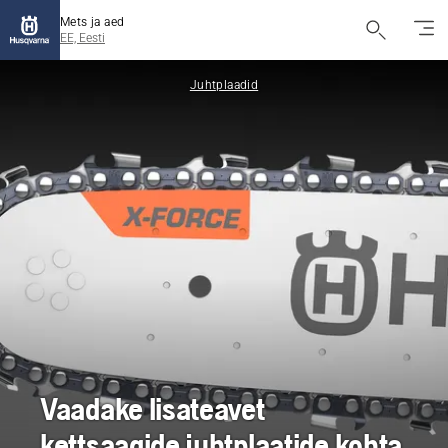
Mets ja aed
EE, Eesti
Juhtplaadid
Vaadake lisateavet
kettsaagide juhtplaatide kohta