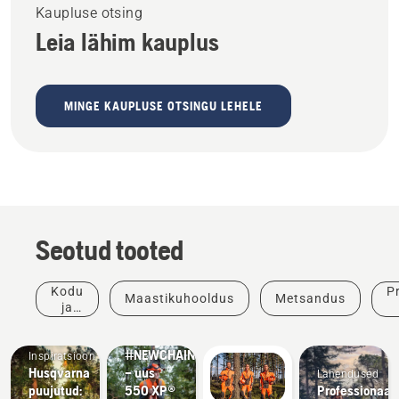
Kaupluse otsing
Leia lähim kauplus
MINGE KAUPLUSE OTSINGU LEHELE
Seotud tooted
Kodu
P
Maastikuhooldus
Metsandus
ja
Tooted ja
aed
uuendused
#NEWCHAINSAWGENERATION
Inspiratsioon
Husqvarna
– uus
Lahendused
puujutud:
550 XP®
Professionaal