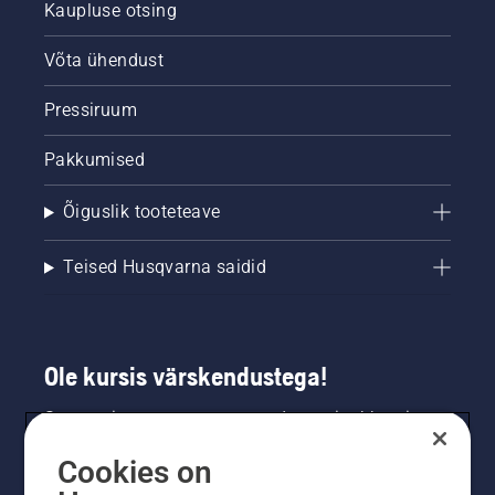
Kaupluse otsing
Pange
kettsae
Võta ühendust
mootor
puutüvest
mõne
Pressiruum
sentimeetri
kaugusel
Pakkumised
tööle. Õli
tüvel
Õiguslik tooteteave
tähendab,
et
määrdesüsteem
Teised Husqvarna saidid
toimib.
Ole kursis värskendustega!
Saa uusimat teavet uute toodete, eripakkumiste
ja muu kohta. Registreeru meie uudiskirja
Cookies on
saamiseks siin.