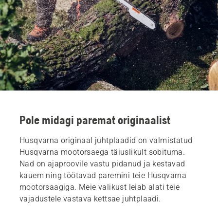
Pole midagi paremat originaalist
Husqvarna originaal juhtplaadid on valmistatud
Husqvarna mootorsaega täiuslikult sobituma.
Nad on ajaproovile vastu pidanud ja kestavad
kauem ning töötavad paremini teie Husqvarna
mootorsaagiga. Meie valikust leiab alati teie
vajadustele vastava kettsae juhtplaadi.