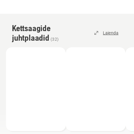
Kettsaagide
Laienda
juhtplaadid
(
32
)