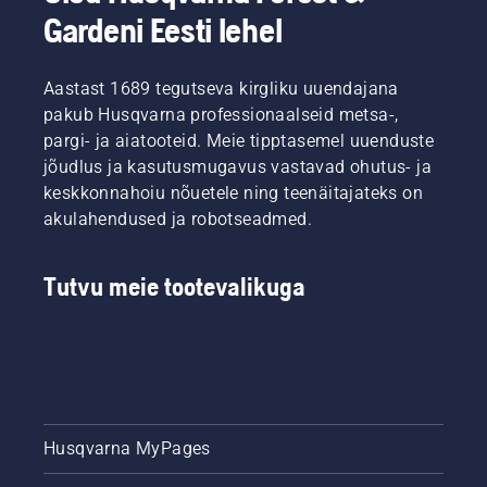
toodud
korral
Gardeni Eesti lehel
suuniseid
kruvikeerajat.
selle
kohta,
Aastast 1689 tegutseva kirgliku uuendajana
kuidas
pakub Husqvarna professionaalseid metsa-,
kontrollida
kettsae
pargi- ja aiatooteid. Meie tipptasemel uuenduste
keti
jõudlus ja kasutusmugavus vastavad ohutus- ja
määrdesüsteemi
keskkonnahoiu nõuetele ning teenäitajateks on
töökorras
akulahendused ja robotseadmed.
olekut.
Kõigepealt
kontrollige
Tutvu meie tootevalikuga
õlitaset.
Käivitage
kettsaag
ja
veenduge,
et
ketipidur
oleks
Husqvarna MyPages
maha
võetud.