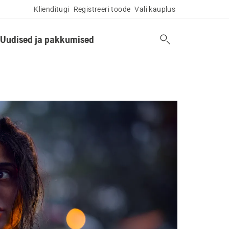
Klienditugi
Registreeri toode
Vali kauplus
Uudised ja pakkumised