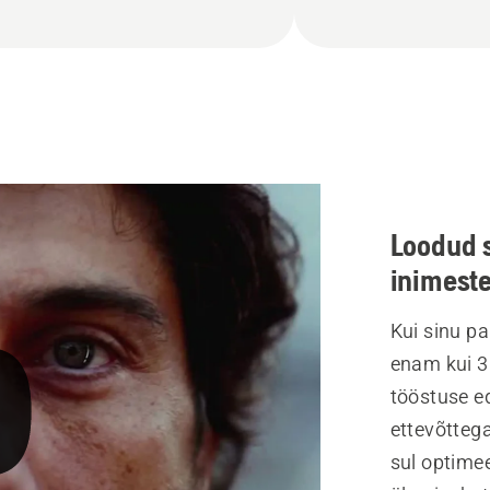
Loodud s
inimeste
Kui sinu p
enam kui 3
tööstuse e
ettevõtteg
sul optime