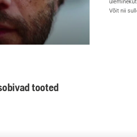
üleminekut
Võit nii su
sobivad tooted