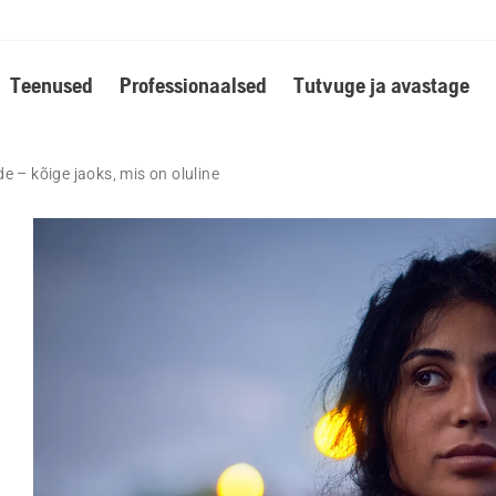
Teenused
Professionaalsed
Tutvuge ja avastage
e – kõige jaoks, mis on oluline