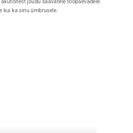
 akutoitest jõudu saavatele tööpäevadele.
lle kui ka sinu ümbrusele.