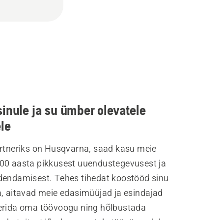
inule ja su ümber olevatele
le
artneriks on Husqvarna, saad kasu meie
00 aasta pikkusest uuendustegevusest ja
dendamisest. Tehes tihedat koostööd sinu
a, aitavad meie edasimüüjad ja esindajad
erida oma töövoogu ning hõlbustada