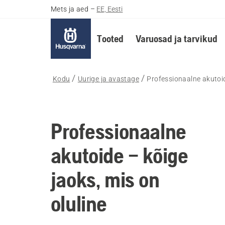
Mets ja aed
–
EE, Eesti
Tooted
Varuosad ja tarvikud
Kodu
Uurige ja avastage
Professionaalne akutoid
Professionaalne
akutoide – kõige
jaoks, mis on
oluline