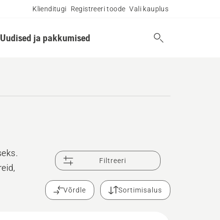
Klienditugi
Registreeri toode
Vali kauplus
Uudised ja pakkumised
seks.
Filtreeri
eid,
Võrdle
Sortimisalus