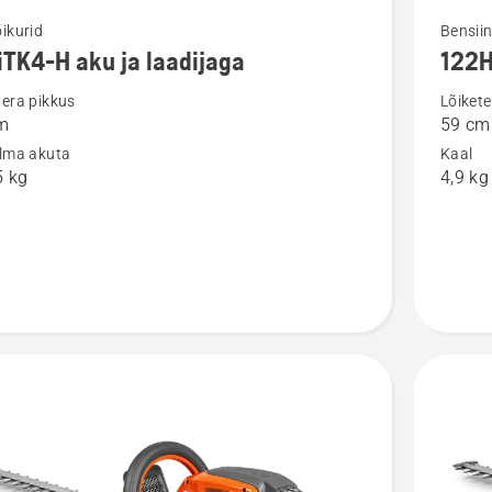
Vaata
õikurid
Bensiin
iTK4-H aku ja laadijaga
122
m
rohkem
ju
üksikasj
tera pikkus
Lõikete
m
59 cm
toote
ilma akuta
Kaal
4-
122HD6
5 kg
4,9 kg
kohta
ga