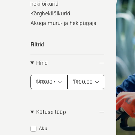
hekilõikurid
kõik
Kõrghekilõikurid
toote
Akuga muru- ja hekipügaja
Filtrid
Hind
Alates
To
Kütuse tüüp
Aku