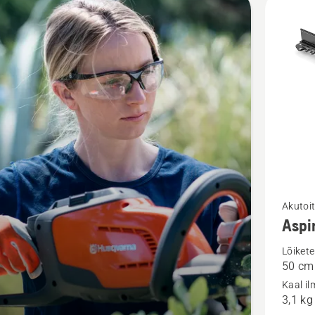
d
Vaata
Akutoit
Aspi
rohkem
üksikasj
Lõikete
50 cm
toote
Kaal i
Aspire™
3,1 kg
H50-