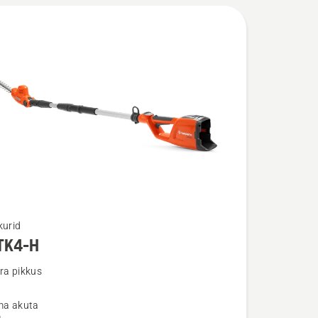
kurid
TK4-H
u
ra pikkus
lma akuta
-