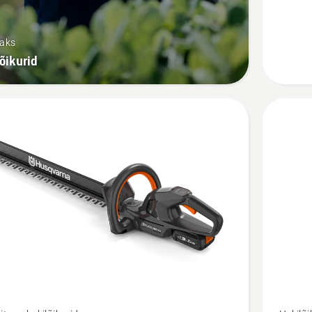
P4A
kohta
saks
õikurid
Vaata