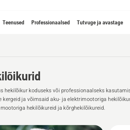
Teenused
Professionaalsed
Tutvuge ja avastage
ilõikurid
s hekilõikur koduseks või professionaalseks kasutami
kergeid ja võimsaid aku- ja elektrimootoriga hekilõikur
imootoriga hekilõikureid ja kõrghekilõikureid.