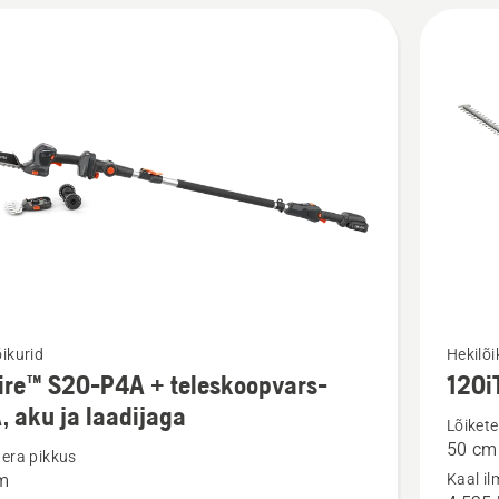
kohta
Vaata
õikurid
Hekilõi
ire™ S20-P4A + teleskoopvars-
120i
m
rohkem
, aku ja laadijaga
ju
üksikasj
Lõikete
50 cm
toote
tera pikkus
m
Kaal i
™
120iTK4