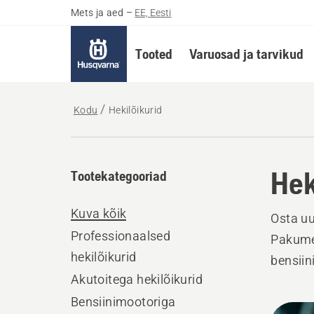
Mets ja aed
–
EE, Eesti
Tooted
Varuosad ja tarvikud
Kodu
Hekilõikurid
Hek
Tootekategooriad
Kuva kõik
Osta uu
Professionaalsed
Pakume 
hekilõikurid
bensiin
Akutoitega hekilõikurid
Bensiinimootoriga
Kuva