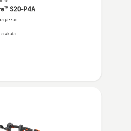
kurid
re™ S20-P4A
u
ra pikkus
lma akuta