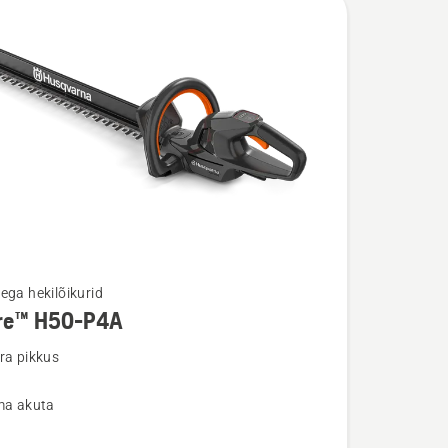
ega hekilõikurid
re™ H50-P4A
u
ra pikkus
lma akuta