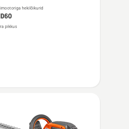
imootoriga hekilõikurid
HD60
u
ra pikkus
0