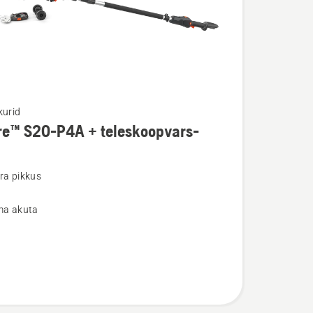
kurid
re™ S20-P4A + teleskoopvars-
u
ra pikkus
lma akuta
pvars-