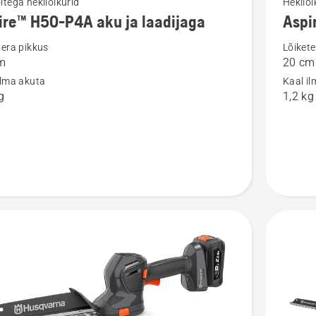
itega hekilõikurid
Hekilõi
ire™ H50-P4A aku ja laadijaga
Aspi
m
rohkem
ju
üksikasj
tera pikkus
Lõikete
m
20 cm
toote
ilma akuta
Kaal i
™
Aspire™
g
1,2 kg
S20-
P4A
kohta
ga