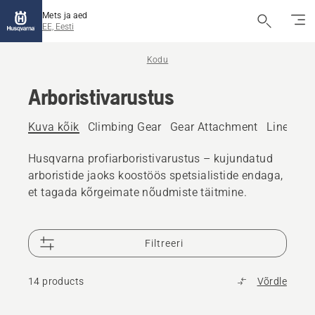
Mets ja aed
EE, Eesti
Kodu
Arboristivarustus
Kuva kõik
Climbing Gear
Gear Attachment
Line Sett
Husqvarna profiarboristivarustus – kujundatud
arboristide jaoks koostöös spetsialistide endaga,
et tagada kõrgeimate nõudmiste täitmine.
Filtreeri
14 products
Võrdle