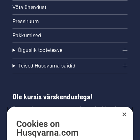
Võta ühendust
Pressiruum
Pakkumised
Õiguslik tooteteave
Teised Husqvarna saidid
Ole kursis värskendustega!
Saa uusimat teavet uute toodete, eripakkumiste
ja muu kohta. Registreeru meie uudiskirja
Cookies on
saamiseks siin.
Husqvarna.com
LIITU UUDISKIRJAGA