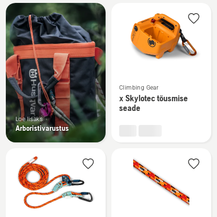
Kuva
kõik
tooted
Vaata
Climbing Gear
rohkem
x Skylotec tõusmise
üksikasju
seade
toote
Loe lisaks
x
Arboristivarustus
Skylotec
tõusmise
seade
kohta