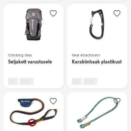
mm
60m,
kohta
tõusmise
seadmele
kohta
Vaata
Vaata
Climbing Gear
Gear Attachment
rohkem
rohkem
Seljakott varustusele
Karabiinhaak plastikust
üksikasju
üksikasju
toote
toote
Seljakott
Karabiinhaak
varustusele
plastikust
kohta
kohta