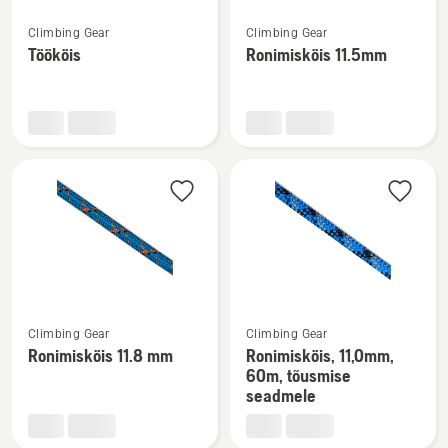
Vaata
Vaata
Climbing Gear
Climbing Gear
rohkem
rohkem
Töököis
Ronimisköis 11.5mm
üksikasju
üksikasju
toote
toote
Töököis
Ronimisköis
kohta
11.5mm
kohta
Vaata
Vaata
Climbing Gear
Climbing Gear
rohkem
rohkem
Ronimisköis 11.8 mm
Ronimisköis, 11,0mm,
üksikasju
üksikasju
60m, tõusmise
toote
toote
seadmele
Ronimisköis
Ronimisköis,
11.8
11,0mm,