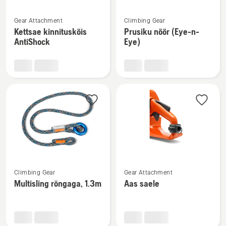
Vaata
Vaata
Gear Attachment
Climbing Gear
rohkem
rohkem
Kettsae kinnitusköis
Prusiku nöör (Eye-n-
üksikasju
üksikasju
AntiShock
Eye)
toote
toote
Kettsae
Prusiku
kinnitusköis
nöör
AntiShock
(Eye-
kohta
n-
Eye)
kohta
Vaata
Vaata
Climbing Gear
Gear Attachment
rohkem
rohkem
Multisling rõngaga, 1.3m
Aas saele
üksikasju
üksikasju
toote
toote
Multisling
Aas
rõngaga,
saele