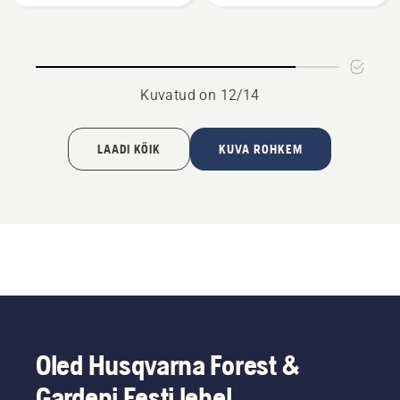
1.3m
kohta
kohta
Kuvatud on 12/14
LAADI KÕIK
KUVA ROHKEM
Oled Husqvarna Forest &
Gardeni Eesti lehel