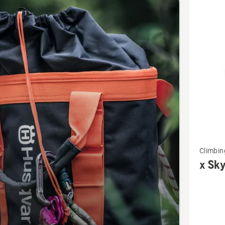
d
Vaata
Climbin
rohkem
x Sky
üksikasj
toote
x
Skylotec