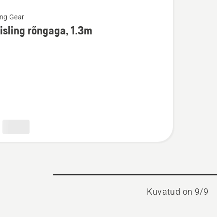
ing Gear
m
isling rõngaga, 1.3m
ju
ing
a,
Kuvatud on 9/9