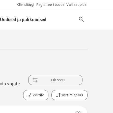
Klienditugi
Registreeri toode
Vali kauplus
Uudised ja pakkumised
Filtreeri
ida vajate
Võrdle
Sortimisalus