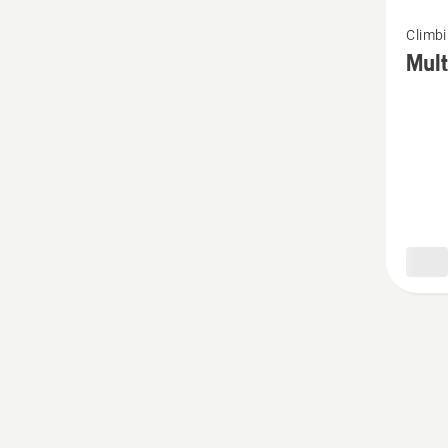
Vaata
Climb
rohke
Mult
üksikas
toote
Multisl
rõngag
1.3m
kohta