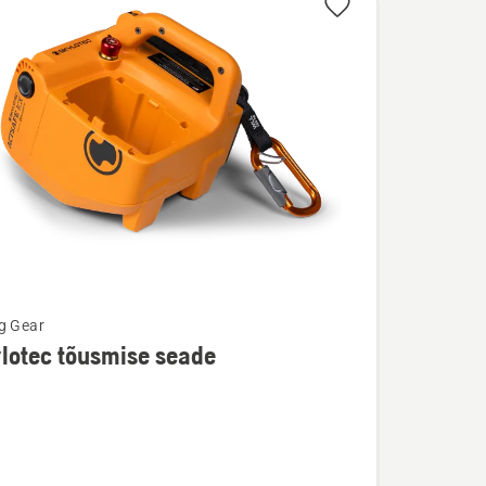
g Gear
lotec tõusmise seade
u