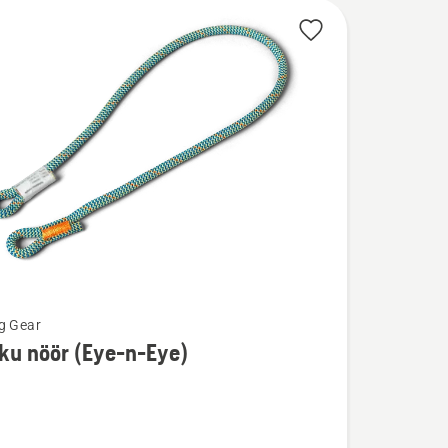
g Gear
ku nöör (Eye-n-Eye)
u