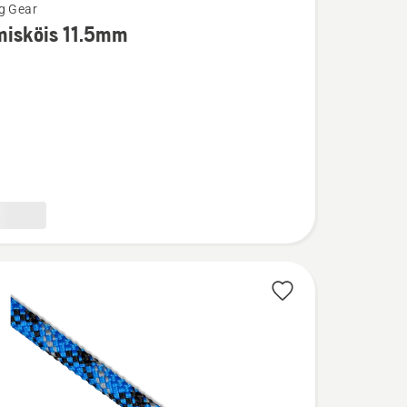
g Gear
misköis 11.5mm
u
köis