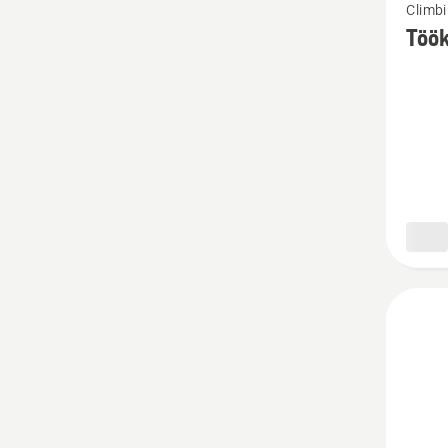
Climb
rohke
Töök
üksikas
toote
Töököi
kohta