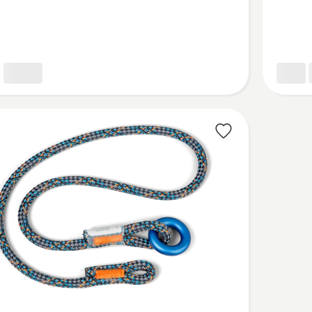
sele
nöör
(Eye-
n-
Eye)
kohta