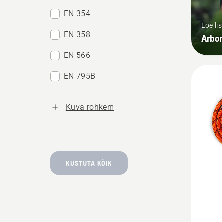
EN 354
Loe li
EN 358
Arbor
EN 566
EN 795B
Kuva rohkem
KUSTUTA KÕIK
Vaata