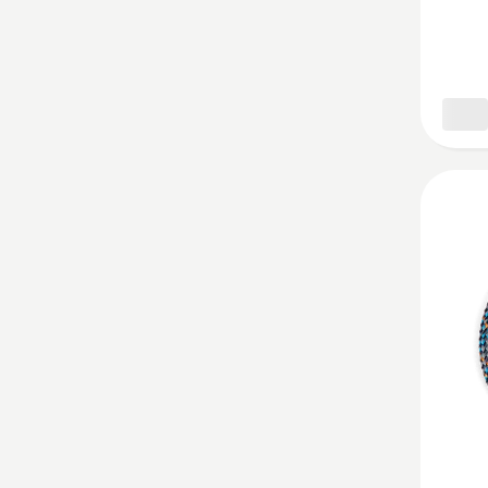
varustu
kohta