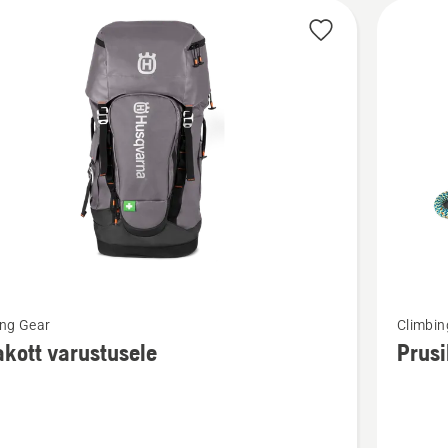
Vaata
ing Gear
Climbin
m
rohkem
akott varustusele
Prusi
ju
üksikasj
toote
tt
Prusiku