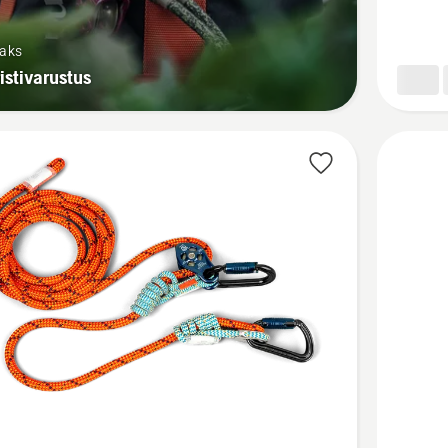
tõusmis
seade
saks
kohta
istivarustus
Vaata