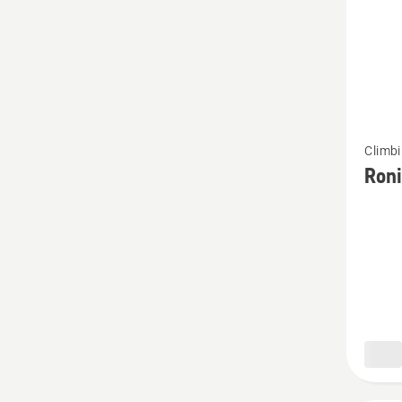
Vaata
Climb
rohke
Roni
üksikas
toote
Ronimi
11.8
mm
kohta