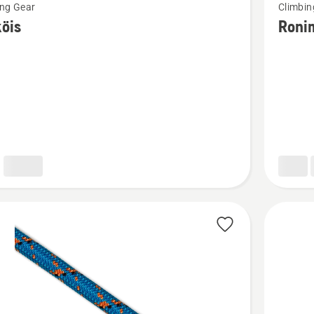
ing Gear
Climbin
m
rohkem
öis
Roni
ju
üksikasj
toote
s
Ronimis
11.5mm
kohta