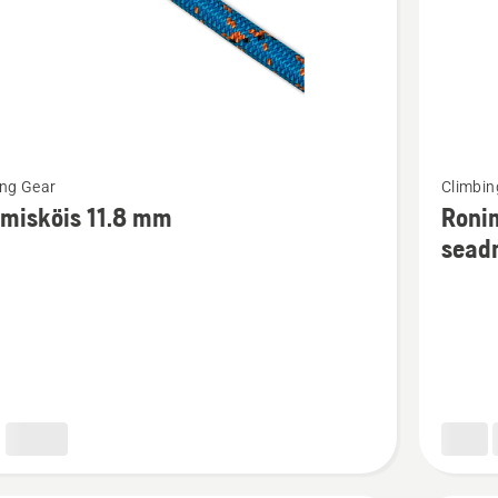
Vaata
ing Gear
Climbin
m
rohkem
misköis 11.8 mm
Ronim
ju
üksikasj
sead
toote
sköis
Ronimisk
11,0mm
60m,
tõusmis
seadmel
kohta