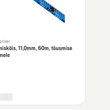
g Gear
isköis, 11,0mm, 60m, tõusmise
u
mele
öis,
,
e
e