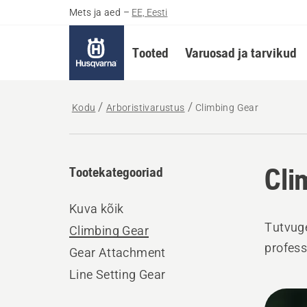
Mets ja aed
–
EE, Eesti
Tooted
Varuosad ja tarvikud
Kodu
Arboristivarustus
Climbing Gear
Cli
Tootekategooriad
Kuva kõik
Tutvuge
Climbing Gear
profess
Gear Attachment
Line Setting Gear
Kuva