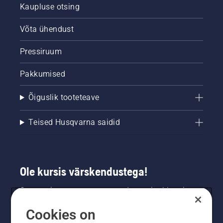
Kaupluse otsing
Võta ühendust
Pressiruum
Pakkumised
Õiguslik tooteteave
Teised Husqvarna saidid
Ole kursis värskendustega!
Saa uusimat teavet uute toodete, eripakkumiste
ja muu kohta. Registreeru meie uudiskirja
Cookies on
saamiseks siin.