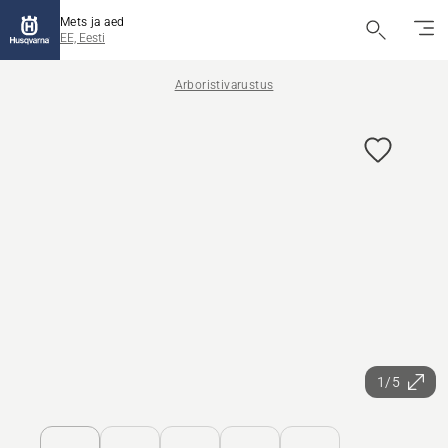
Mets ja aed
EE, Eesti
Arboristivarustus
1/5