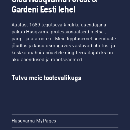
Gardeni Eesti lehel
Aastast 1689 tegutseva kirgliku uuendajana
pakub Husqvarna professionaalseid metsa-,
pargi- ja aiatooteid. Meie tipptasemel uuenduste
jõudlus ja kasutusmugavus vastavad ohutus- ja
keskkonnahoiu nõuetele ning teenäitajateks on
akulahendused ja robotseadmed.
Tutvu meie tootevalikuga
Husqvarna MyPages