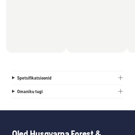
Spetsifikatsioonid
Omaniku tugi
Oled Husqvarna Forest &