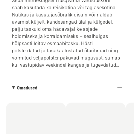
Seda mitmekülgset Husqvarna varustuskotti
saab kasutada ka reisikotina või taglasekotina.
Nutikas ja kasutajasõbralik disain võimaldab
avamist küljelt, kandesangad ülal ja külgedel,
palju taskuid oma hädavajalike asjade
hoidmiseks ja korraldamiseks – sealhulgas
hõlpsasti leitav esmaabitasku. Hästi
polsterdatud ja tasakaalustatud õlarihmad ning
vormitud seljapolster pakuvad mugavust, samas
kui vastupidav veekindel kangas ja tugevdatud
põhi pakuvad kaitset.
Omadused