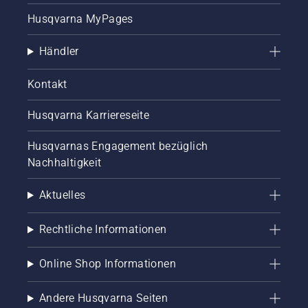
einen
kommenden
Husqvarna MyPages
Blick auf
Jahr
unsere
legen
wichtigsten
können.
Händler
Tipps für
Werfen
einen
Sie
Kontakt
gesunden
zunächst
Rasen.
einen
Husqvarna Karriereseite
Blick auf
unsere
Husqvarnas Engagement bezüglich
wichtigsten
Tipps für
Nachhaltigkeit
einen
gesunden
Aktuelles
und
üppigen
Rasen
Rechtliche Informationen
während
der
Online Shop Informationen
Saison.
Andere Husqvarna Seiten