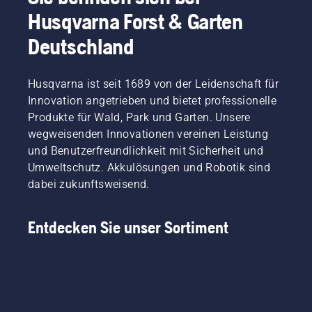
für-
Rasenpflege
Werfen
Frühling
Husqvarna Forst & Garten
Schritt-
im
Sie gerne
vorbereitet.
Anleitung
Frühling,
zunächst
Deutschland
Im
für die
mit
einen
Folgenden
Reparatur
denen
Blick auf
finden
eines
Sie
unsere
Husqvarna ist seit 1689 von der Leidenschaft für
Sie
fleckigen
sicherstellen
wichtigsten
einige
Innovation angetrieben und bietet professionelle
Rasens.
können,
Tipps für
leicht
Produkte für Wald, Park und Garten. Unsere
dass Ihr
einen
verständliche
wegweisenden Innovationen vereinen Leistung
Rasen
gesunden
Tipps
nach der
und Benutzerfreundlichkeit mit Sicherheit und
und
zur
Wiederaufnahme
üppigen
Umweltschutz. Akkulösungen und Robotik sind
Rasenpflege
des
Rasen
im
dabei zukunftsweisend.
Wachstums
während
Herbst,
in der
der
mit
bestmöglichen
Mähsaison.
denen
Entdecken Sie unser Sortiment
Form ist.
Sie den
Für mehr
Grundstein
Inspiration
für einen
werfen
perfekten
Sie
Rasen
zunächst
im