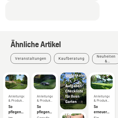
Ähnliche Artikel
Neuheiten
Veranstaltungen
Kaufberatung
Anleitungen
&
& Produkt-
Produkte
Leitfäden
Gartenkalender
–
Aufgaben-
Checkliste
für Ihren
Anleitungen
Anleitungen
Anleitungen
& Produkt-
& Produkt-
& Produkt-
Garten
Leitfäden
Leitfäden
Leitfäden
So
So
So
pflegen
pflegen
erneuern
Sie Ihren
Sie Ihren
Sie Ihren