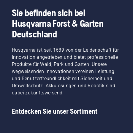
im
auf diese
wichtigsten
üppigen
Reparatur
Herbst
Fragen
Tipps für
Rasen
eines
Sie befinden sich bei
mit
zu
einen
während
fleckigen
Erkältungsviren
finden,
gesunden
der
Rasens.
Husqvarna Forst & Garten
kämpfen,
haben
Rasen.
Mähsaison.
läuft der
wir mit
Deutschland
Rasen
einem
Gefahr,
der
sich den
besten
Husqvarna ist seit 1689 von der Leidenschaft für
sog.
Fachleute
Innovation angetrieben und bietet professionelle
„Schneeschimmel“
dieser
Produkte für Wald, Park und Garten. Unsere
einzufangen.
Branche
wegweisenden Innovationen vereinen Leistung
Diese
gesprochen.
Pilzerkrankung
und Benutzerfreundlichkeit mit Sicherheit und
befällt
Umweltschutz. Akkulösungen und Robotik sind
das Gras
dabei zukunftsweisend.
und
zeigt
sich
Entdecken Sie unser Sortiment
durch
graue
Flächen
im