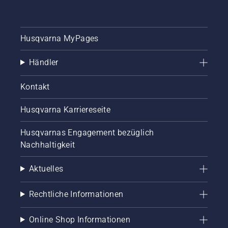
Rasen.
Sie tritt
auf,
Husqvarna MyPages
wenn zu
viel
organische
Händler
Masse
(langes
Kontakt
Gras
oder
Husqvarna Karriereseite
Laub)
auf dem
Rasen
Husqvarnas Engagement bezüglich
liegt. Mit
Nachhaltigkeit
einer
nachhaltigen
Aktuelles
Rasenpflege
und
geeigneten
Rechtliche Informationen
Pflegegeräten
kann
Online Shop Informationen
dem