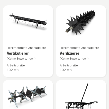
Alle
Produkte
Mehr
Mehr
Heckmontierte Anbaugeräte
Heckmontierte Anbaugeräte
Details
Details
Vertikutierer
Aerifizierer
zu
zu
(Keine Bewertungen)
(Keine Bewertungen)
Vertikutierer
Aerifizierer
Arbeitsbreite
Arbeitsbreite
anzeigen
anzeigen
102 cm
102 cm