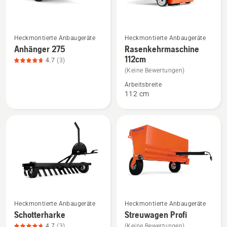
Mehr
Mehr
Heckmontierte Anbaugeräte
Heckmontierte Anbaugeräte
Details
Details
Anhänger 275
Rasenkehrmaschine
112cm
zu
zu
4.7
(3)
Anhänger
Rasenkehrmaschine
(Keine Bewertungen)
275
112cm
Arbeitsbreite
112 cm
anzeigen,
anzeigen
Produktbewertung
4.7
von
5
Mehr
Mehr
Heckmontierte Anbaugeräte
Heckmontierte Anbaugeräte
Details
Details
Schotterharke
Streuwagen Profi
zu
zu
4.7
(3)
(Keine Bewertungen)