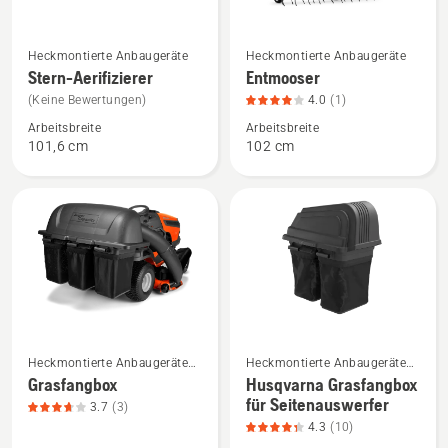
Mehr
Mehr
Heckmontierte Anbaugeräte
Heckmontierte Anbaugeräte
Details
Details
Stern-Aerifizierer
Entmooser
zu
zu
(Keine Bewertungen)
4.0
(1)
Stern-
Entmooser
Arbeitsbreite
Arbeitsbreite
Aerifizierer
anzeigen,
101,6 cm
102 cm
anzeigen
Produktbewertung
4
von
5
Mehr
Mehr
Heckmontierte Anbaugeräte
Heckmontierte Anbaugeräte
Details
Details
für Gartentraktoren
für Gartentraktoren
Grasfangbox
Husqvarna Grasfangbox
zu
zu
für Seitenauswerfer
3.7
(3)
Grasfangbox
Husqvarna
4.3
(10)
anzeigen,
Grasfangbox