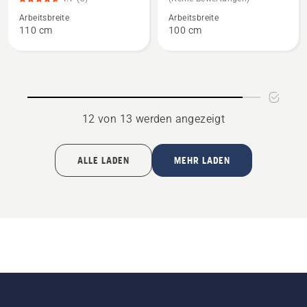
Schotterharke
Streuwagen
Arbeitsbreite
Arbeitsbreite
anzeigen,
Profi
110 cm
100 cm
Produktbewertung
anzeigen
4.7
von
5
12 von 13 werden angezeigt
ALLE LADEN
MEHR LADEN