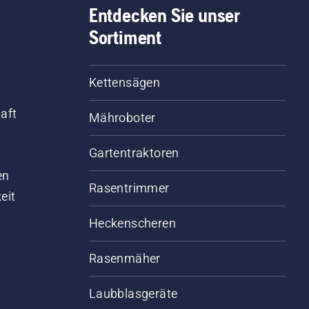
Entdecken Sie unser
Sortiment
Kettensägen
aft
Mähroboter
Gartentraktoren
d
en
Rasentrimmer
eit
Heckenscheren
Rasenmäher
Laubblasgeräte