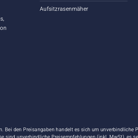
Aufsitzrasenmäher
s,
von
n. Bei den Preisangaben handelt es sich um unverbindliche 
ise sind unverbindliche Preisempfehlungen (inkl. MwSt), es se