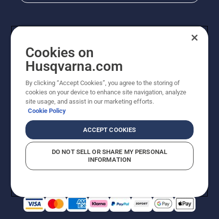
Cookies on
Husqvarna.com
By clicking “Accept Cookies”, you agree to the storing of
cookies on your device to enhance site navigation, analyze
© Husqvarna AB (publ). Alle Rechte vorbehalten. Bei
site usage, and assist in our marketing efforts.
den Preisangaben handelt es sich um unverbindliche
Cookie Policy
Preisempfehlungen in Euro inkl. der gesetzlichen
Mehrwertsteuer. Alle Preise sind unverbindliche
ACCEPT COOKIES
Preisempfehlungen (inkl. MwSt), es sei denn sie sind für
den direkten Kauf verfügbar.
DO NOT SELL OR SHARE MY PERSONAL
Cookie-Richtlinie
Nutzungsbedingungen
Datenschutzerklärung
INFORMATION
Impressum
Vermutete Verstöße melden