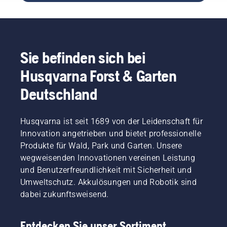
und
Wasser
Frühling,
Die
Unkraut
versorgen.
mit
Feder,
das
denen
die den
Erlebnis
Sie
Riemen
ruinieren?
sicherstellen
spannt,
Sie befinden sich bei
Kein
können,
kann
Grund
dass Ihr
Husqvarna Forst & Garten
brechen
zur
Rasen
und
Deutschland
Sorge.
nach der
schwere
Hier
Wiederaufnahme
Verletzungen
finden
des
verursachen.
Husqvarna ist seit 1689 von der Leidenschaft für
Sie eine
Wachstums
Schritt-
in der
Innovation angetrieben und bietet professionelle
für-
bestmöglichen
Produkte für Wald, Park und Garten. Unsere
Schritt-
Form ist.
wegweisenden Innovationen vereinen Leistung
Anleitung
Für mehr
und Benutzerfreundlichkeit mit Sicherheit und
für die
Inspiration
Umweltschutz. Akkulösungen und Robotik sind
Reparatur
werfen
eines
Sie
dabei zukunftsweisend.
fleckigen
zunächst
Rasens.
einen
Blick auf
Entdecken Sie unser Sortiment