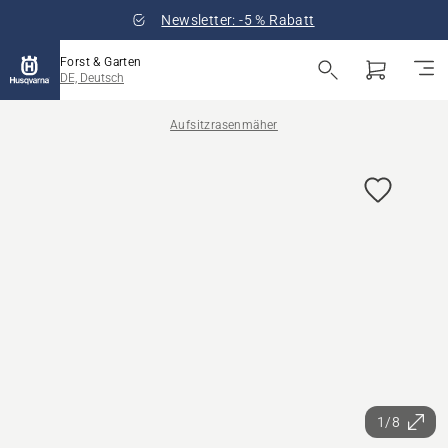
Newsletter: -5 % Rabatt
Forst & Garten
DE, Deutsch
Aufsitzrasenmäher
1/8