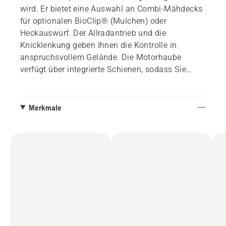
wird. Er bietet eine Auswahl an Combi-Mähdecks
für optionalen BioClip® (Mulchen) oder
Heckauswurf. Der Allradantrieb und die
Knicklenkung geben Ihnen die Kontrolle in
anspruchsvollem Gelände. Die Motorhaube
verfügt über integrierte Schienen, sodass Sie
Zubehör wie den Gepäckträger befestigen
können. Dieser Aufsitzmäher ist mit LED-
Scheinwerfern vorn und hinten ausgestattet, um
Merkmale
in dunklen Jahreszeiten bessere Sicht zu
gewährleisten. Bereit für Husqvarna Connect mit
Bluetooth®