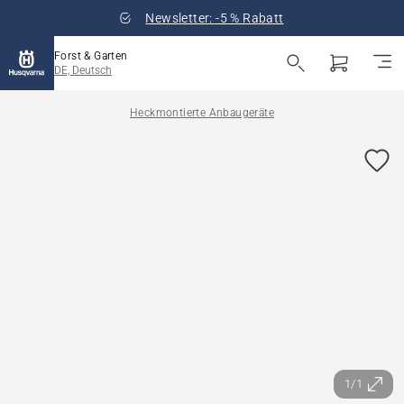
Newsletter: -5 % Rabatt
Forst & Garten
DE, Deutsch
Heckmontierte Anbaugeräte
1/1