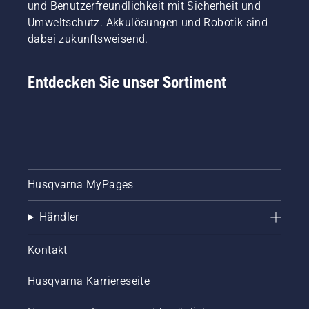
und Benutzerfreundlichkeit mit Sicherheit und
oftmals
Umweltschutz. Akkulösungen und Robotik sind
entstehen
„Geschichten“
dabei zukunftsweisend.
oder
eigene
Entdecken Sie unser Sortiment
„Wahrheiten“,
die sich
wie
Mythen
über
Jahre
halten
und sich
Husqvarna MyPages
um die
Rasenpflege
Händler
ranken.
Kontakt
Husqvarna Karriereseite