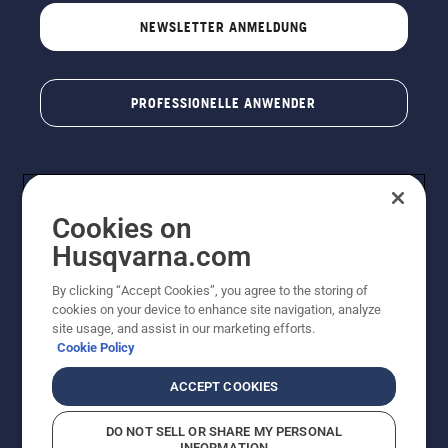
NEWSLETTER ANMELDUNG
PROFESSIONELLE ANWENDER
Cookies on
Husqvarna.com
By clicking “Accept Cookies”, you agree to the storing of
cookies on your device to enhance site navigation, analyze
© Husqvarna AB (publ). Alle Rechte vorbehalten. Bei
site usage, and assist in our marketing efforts.
den Preisangaben handelt es sich um unverbindliche
Cookie Policy
Preisempfehlungen in Euro inkl. der gesetzlichen
Mehrwertsteuer. Alle Preise sind unverbindliche
ACCEPT COOKIES
Preisempfehlungen (inkl. MwSt), es sei denn sie sind für
den direkten Kauf verfügbar.
DO NOT SELL OR SHARE MY PERSONAL
Cookie-Richtlinie
Nutzungsbedingungen
Datenschutzerklärung
INFORMATION