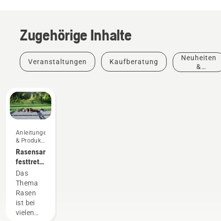
Zugehörige Inhalte
Neuheiten
Veranstaltungen
Kaufberatung
&
Produkte
Anleitungen
& Produkt-
Leitfäden
Rasensamen
festtreten
- ja oder
Das
nein?
Thema
Rasen
ist bei
vielen