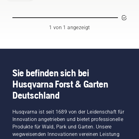
Hobbygärtnern
mit
Leidenschaft
und
Emotionen
1 von 1 angezeigt
verbunden.
Während
der eine
mit
seinem
Know-
how
Sie befinden sich bei
nicht
Husqvarna Forst & Garten
rausrückt,
weiß der
Deutschland
andere
rund
ums
Husqvarna ist seit 1689 von der Leidenschaft für
Grün
alles
Innovation angetrieben und bietet professionelle
umso
Produkte für Wald, Park und Garten. Unsere
besser.
wegweisenden Innovationen vereinen Leistung
Und