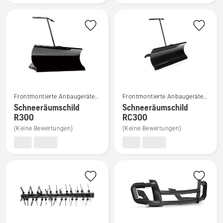
anzeigen
anzeigen
Mehr
Mehr
Frontmontierte Anbaugeräte
Frontmontierte Anbaugeräte
Details
Details
für Aufsitzfrontmäher
für Aufsitzfrontmäher
Schneeräumschild
Schneeräumschild
zu
zu
R300
RC300
Schneeräumschild
Schneeräumschild
(Keine Bewertungen)
(Keine Bewertungen)
R300
RC300
anzeigen
anzeigen