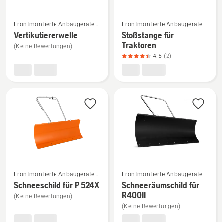
Mehr
Mehr
Frontmontierte Anbaugeräte
Frontmontierte Anbaugeräte
Details
Details
für Aufsitzfrontmäher
Vertikutiererwelle
Stoßstange für
zu
zu
Traktoren
(Keine Bewertungen)
Vertikutiererwelle
Stoßstange
4.5
(2)
anzeigen
für
Traktoren
anzeigen,
Produktbewertung
4.5
von
5
Mehr
Mehr
Frontmontierte Anbaugeräte
Frontmontierte Anbaugeräte
Details
Details
für Aufsitzfrontmäher
Schneeschild für P 524X
Schneeräumschild für
zu
zu
R400II
(Keine Bewertungen)
Schneeschild
Schneeräumschild
(Keine Bewertungen)
für
für