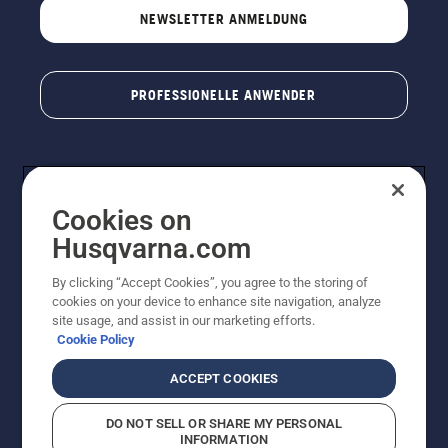
NEWSLETTER ANMELDUNG
PROFESSIONELLE ANWENDER
Cookies on
Husqvarna.com
By clicking “Accept Cookies”, you agree to the storing of
cookies on your device to enhance site navigation, analyze
© Husqvarna AB (publ). Alle Rechte vorbehalten. Bei
site usage, and assist in our marketing efforts.
den Preisangaben handelt es sich um unverbindliche
Cookie Policy
Preisempfehlungen in Euro inkl. der gesetzlichen
Mehrwertsteuer. Alle Preise sind unverbindliche
ACCEPT COOKIES
Preisempfehlungen (inkl. MwSt), es sei denn sie sind für
den direkten Kauf verfügbar.
DO NOT SELL OR SHARE MY PERSONAL
Cookie-Richtlinie
Nutzungsbedingungen
Datenschutzerklärung
INFORMATION
Impressum
Vermutete Verstöße melden