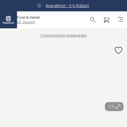
Newsletter: -5 % Rabatt
Forst & Garten
DE, Deutsch
Frontmontierte Anbaugeräte
1/3