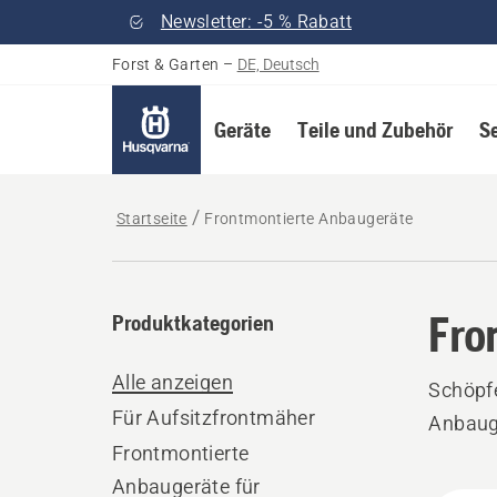
Newsletter: -5 % Rabatt
Forst & Garten
–
DE, Deutsch
Geräte
Teile und Zubehör
S
Startseite
Frontmontierte Anbaugeräte
Fro
Produktkategorien
Alle anzeigen
Schöpfe
Für Aufsitzfrontmäher
Anbauge
Frontmontierte
Anbaugeräte für