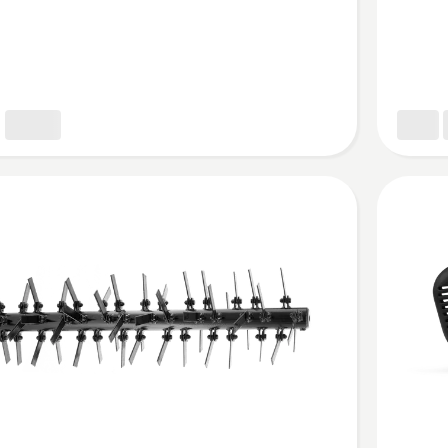
en
anzeige