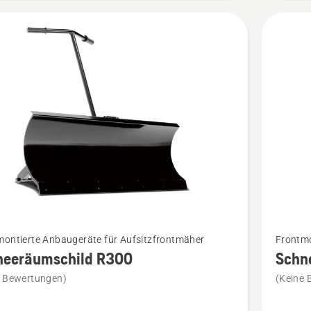
Mehr
montierte Anbaugeräte für Aufsitzfrontmäher
Frontmo
Details
neeräumschild R300
Schn
zu
e Bewertungen)
(Keine 
räumschild
Schneer
RC300