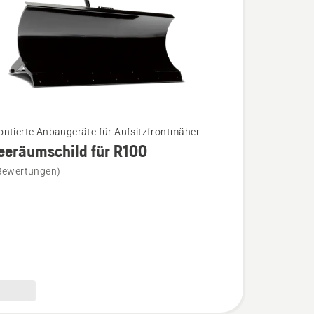
ntierte Anbaugeräte für Aufsitzfrontmäher
eeräumschild für R100
Bewertungen)
äumschild
n