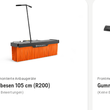
kte
Mehr
montierte Anbaugeräte
Frontmo
Details
rbesen 105 cm (R200)
Gumm
zu
e Bewertungen)
(Keine 
sen
Gummisc
anzeige