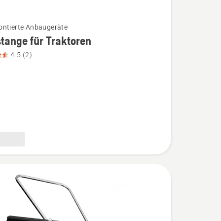
ntierte Anbaugeräte
tange für Traktoren
4.5
(2)
nge
en
,
bewertung