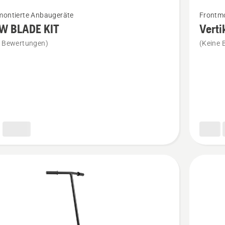
Mehr
montierte Anbaugeräte
Frontmo
Details
W BLADE KIT
Verti
zu
e Bewertungen)
(Keine 
Vertikuti
für
Schlege
en
anzeige