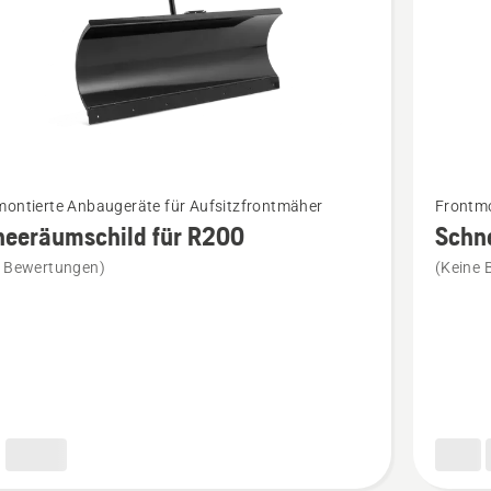
Mehr
montierte Anbaugeräte für Aufsitzfrontmäher
Frontmo
Details
neeräumschild für R200
Schn
zu
e Bewertungen)
(Keine 
räumschild
Schneer
für
R100
en
anzeige