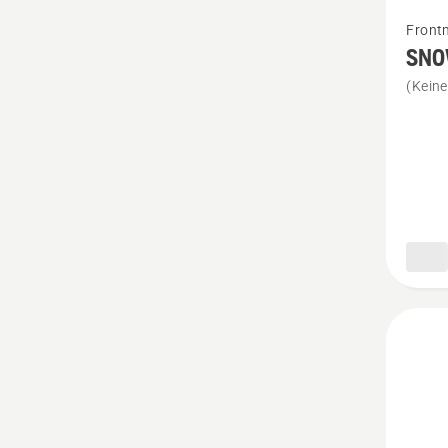
Mehr
Front
Details
SNO
zu
(Kein
SNOW
BLADE
KIT
anzeig