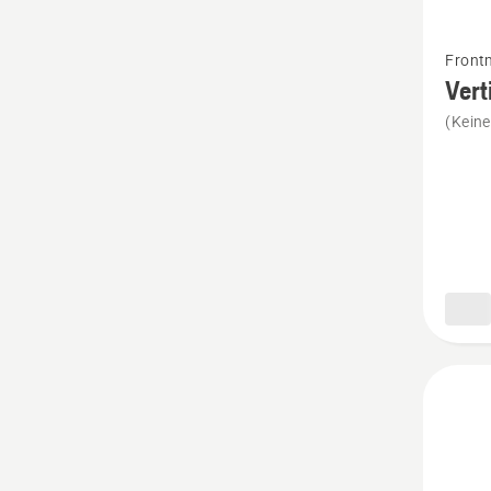
Mehr
Front
Details
Vert
zu
(Kein
Vertiku
anzeig