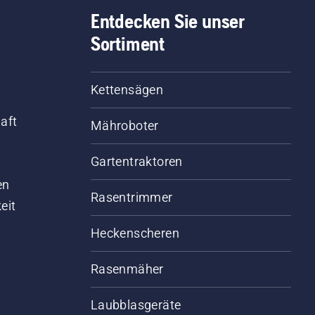
Entdecken Sie unser
Sortiment
Kettensägen
aft
Mähroboter
Gartentraktoren
d
en
Rasentrimmer
eit
Heckenscheren
Rasenmäher
Laubblasgeräte