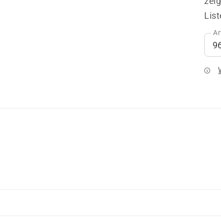
zeig
List
Ar