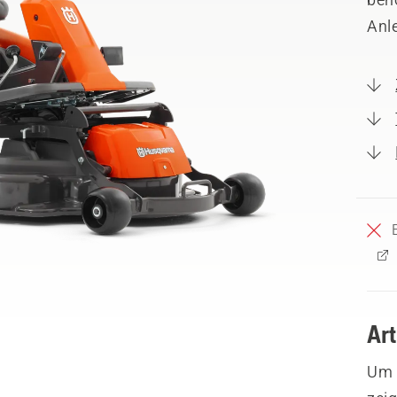
Anl
Ar
Um I