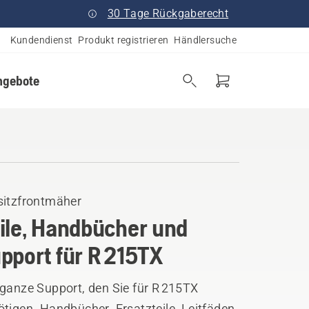
30 Tage Rückgaberecht
Kundendienst
Produkt registrieren
Händlersuche
ngebote
sitzfrontmäher
ile, Handbücher und
pport für R 215TX
 ganze Support, den Sie für R 215TX
tigen. Handbücher, Ersatzteile, Leitfäden,