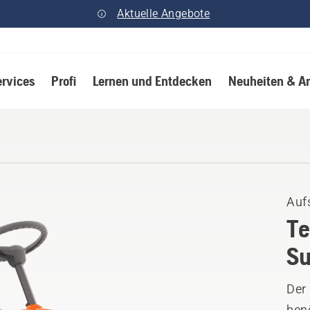
Aktuelle Angebote
ervices
Profi
Lernen und Entdecken
Neuheiten & A
Auf
Te
Su
Der
benö