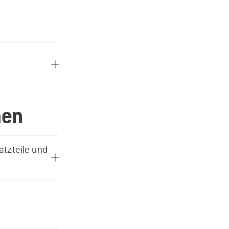
nen
tzteile und