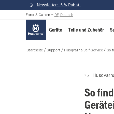
Newsletter: -5 % Rabatt
Forst & Garten
–
DE, Deutsch
Geräte
Teile und Zubehör
S
Startseite
Support
Husqvarna Self-Service
So f
Husqvarn
So fin
Geräte