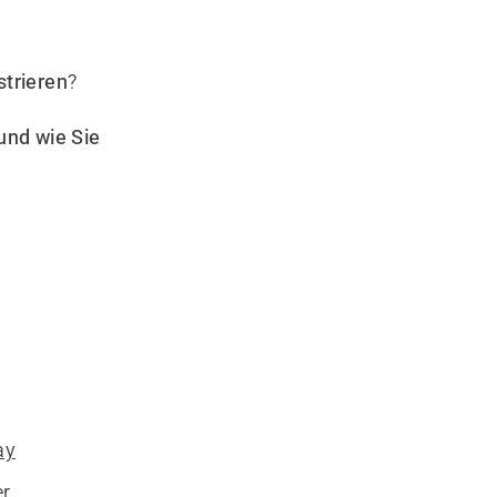
strieren
?
und wie Sie
ay
er