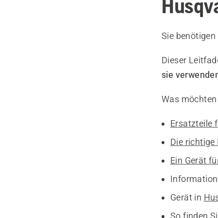
Husqva
Sie benötigen
Dieser Leitfad
sie verwende
Was möchten 
Ersatzteile 
Die richtig
Ein Gerät fü
Information
Gerät in
Hus
So finden 