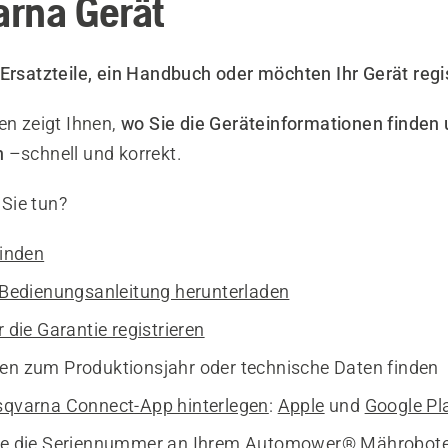
rna Gerät
Ersatzteile, ein Handbuch oder möchten Ihr Gerät regi
en zeigt Ihnen,
wo Sie die Geräteinformationen finden 
n
–schnell und korrekt.
Sie tun?
finden
e Bedienungsanleitung herunterladen
r die Garantie registrieren
en zum Produktionsjahr oder technische Daten finden
qvarna Connect-App hinterlegen
:
Apple
und
Google Pl
Sie die Seriennummer an Ihrem Automower® Mährobot