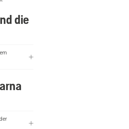
nd die
rem
varna
der