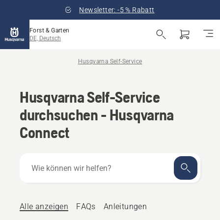
Newsletter: -5 % Rabatt
Forst & Garten
DE, Deutsch
Husqvarna Self-Service
Husqvarna Self-Service
durchsuchen - Husqvarna
Connect
Wie
können
wir
helfen?
Alle anzeigen
FAQs
Anleitungen