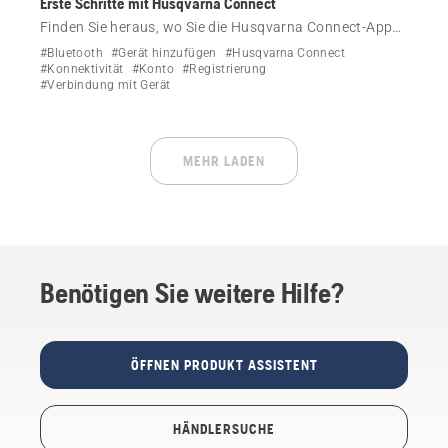
Erste Schritte mit Husqvarna Connect
Finden Sie heraus, wo Sie die Husqvarna Connect-App
finden und wie Sie sich anmelden.
#Bluetooth
#Gerät hinzufügen
#Husqvarna Connect
#Konnektivität
#Konto
#Registrierung
#Verbindung mit Gerät
MEHR LADEN
Benötigen Sie weitere Hilfe?
ÖFFNEN PRODUKT ASSISTENT
HÄNDLERSUCHE