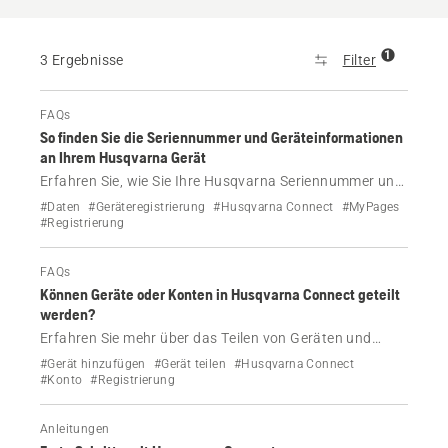
1
3 Ergebnisse
Filter
FAQs
So finden Sie die Seriennummer und Geräteinformationen
an Ihrem Husqvarna Gerät
Erfahren Sie, wie Sie Ihre Husqvarna Seriennummer und
die Produktnummer (PNC) finden, wo sich das Schild
#Daten
#Geräteregistrierung
#Husqvarna Connect
#MyPages
befindet und wie Sie auf diese Weise Teile oder
#Registrierung
Handbücher finden sowie Ihr Gerät registrieren können.
FAQs
Können Geräte oder Konten in Husqvarna Connect geteilt
werden?
Erfahren Sie mehr über das Teilen von Geräten und
Konten mit Husqvarna Connect.
#Gerät hinzufügen
#Gerät teilen
#Husqvarna Connect
#Konto
#Registrierung
Anleitungen