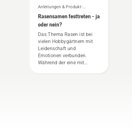
Anleitungen & Produkt-
Leitfäden
Rasensamen festtreten - ja
oder nein?
Das Thema Rasen ist bei
vielen Hobbygärtnern mit
Leidenschaft und
Emotionen verbunden.
Während der eine mit
seinem Know-how nicht
rausrückt, weiß der andere
rund ums Grün alles umso
besser. Und oftmals
entstehen „Geschichten“
oder eigene „Wahrheiten“,
die sich wie Mythen über
Jahre halten und sich um
die Rasenpflege ranken.