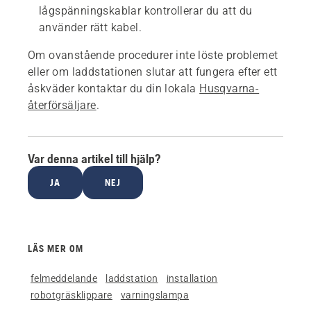
lågspänningskablar kontrollerar du att du
använder rätt kabel.
Om ovanstående procedurer inte löste problemet
eller om laddstationen slutar att fungera efter ett
åskväder kontaktar du din lokala
Husqvarna-
återförsäljare
.
Var denna artikel till hjälp?
JA
NEJ
LÄS MER OM
felmeddelande
laddstation
installation
robotgräsklippare
varningslampa